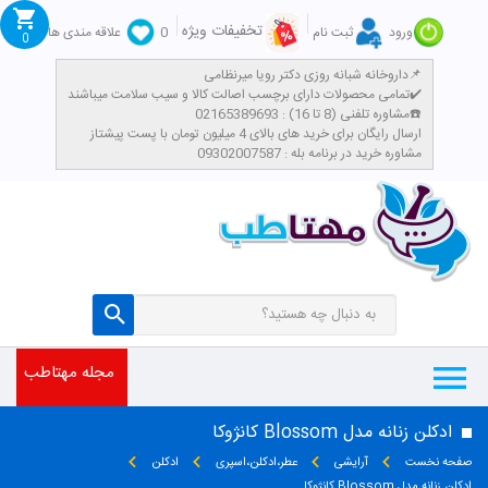
تخفیفات ویژه
ورود
ثبت نام
0
علاقه مندی ها
0
داروخانه شبانه روزی دکتر رویا میرنظامی📌
تمامی محصولات دارای برچسب اصالت کالا و سیب سلامت میباشند✔️
مشاوره تلفنی (8 تا 16) : 02165389693☎️
​ارسال رایگان برای خرید های بالای 4 میلیون تومان با پست پیشتاز
مشاوره خرید در برنامه بله : 09302007587
مجله مهتاطب
ادکلن زنانه مدل Blossom کانژوکا
صفحه نخست
آرایشی
عطر،ادکلن،اسپری
ادکلن
ادکلن زنانه مدل Blossom کانژوکا