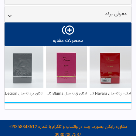
معرفی برند
محصولات مشابه
ادکلن زنانه مدل Nayara کانژوکا
ادکلن زنانه مدل Bluma کانژوکا
ادکلن مردانه مدل Legion کانژوکا
مشاوره رایگان بصورت چت در واتساپ و تلگرام با شماره 09358343612-
09302007587