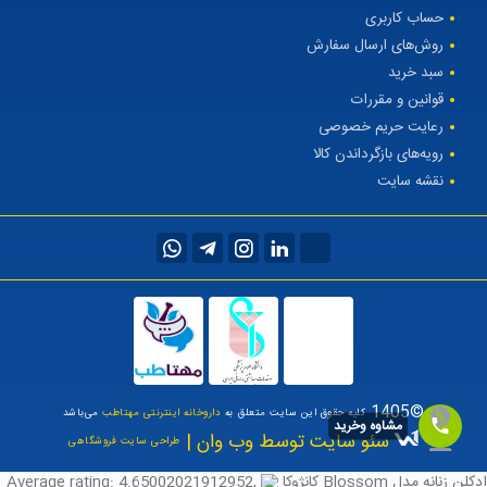
حساب کاربری
روش‌های ارسال سفارش
سبد خرید
قوانین و مقررات
رعایت حریم خصوصی
رویه‌های بازگرداندن کالا
نقشه سایت
©1405
کلیه حقوق این سایت متعلق به
داروخانه اینترنتی مهتاطب
می‌باشد
مشاوه وخرید
سئو سایت توسط وب وان |
طراحی سایت فروشگاهی
ادکلن زنانه مدل Blossom کانژوکا
,
4.65002021912952
Average rating: