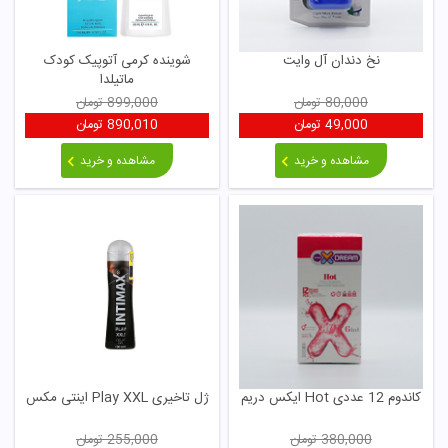
نخ دندان آل وایت
شوینده کرمی آتوپیک کودک
ماتیلدا
80,000
تومان
899,000
تومان
49,000
تومان
890,010
تومان
مشاهده و خرید
مشاهده و خرید
کاندوم 12 عددی Hot ایکس دریم
ژل تاخیری Play XXL اینتی مکس
380,000
تومان
255,000
تومان