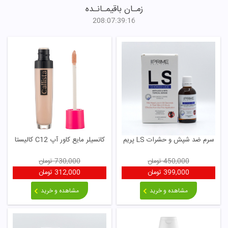
زمـان باقیمـانـده
208
:
07
:
39
:
14
سرم ضد شپش و حشرات LS پریم
کانسیلر مایع کاور آپ C12 کالیستا
450,000
تومان
730,000
تومان
399,000
تومان
312,000
تومان
مشاهده و خرید
مشاهده و خرید