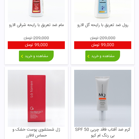
رول ضد تعریق با رایحه گل الارو
مام ضد تعریق با رایحه شرقی الارو
209,000
تومان
209,000
تومان
99,000
تومان
99,000
تومان
مشاهده و خرید
مشاهده و خرید
کرم ضد آفتاب فاقد چربی SPF 50
ژل شستشوی پوست خشک و
بی رنگ ام کیو
حساس لافارر