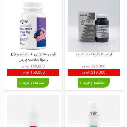
قرص کلمگزینک هلث اید
قرص ملاتونین + منیزیم و B6
رامونا سلامت پارس
326,000
تومان
168,000
تومان
219,000
تومان
150,000
تومان
مشاهده و خرید
مشاهده و خرید