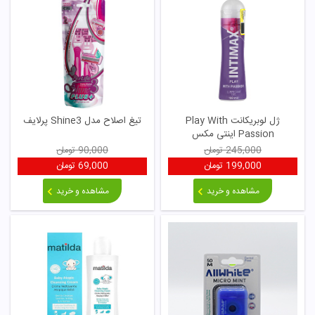
ژل لوبریکانت Play With
تیغ اصلاح مدل Shine3 پرلایف
Passion اینتی مکس
245,000
تومان
90,000
تومان
199,000
تومان
69,000
تومان
مشاهده و خرید
مشاهده و خرید