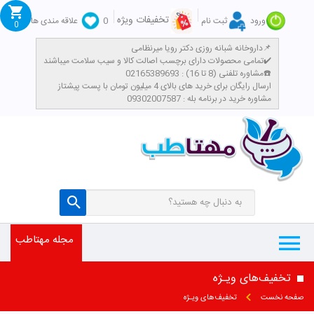
تخفیفات ویژه
ورود
ثبت نام
0
علاقه مندی ها
0
داروخانه شبانه روزی دکتر رویا میرنظامی📌
تمامی محصولات دارای برچسب اصالت کالا و سیب سلامت میباشند✔️
مشاوره تلفنی (8 تا 16) : 02165389693☎️
​ارسال رایگان برای خرید های بالای 4 میلیون تومان با پست پیشتاز
مشاوره خرید در برنامه بله : 09302007587
مجله مهتاطب
تخفیف‌های ویـژه
صفحه نخست
تخفیف‌های ویـژه