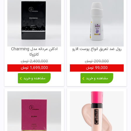
رول ضد تعریق انواع پوست الارو
ادکلن مردانه مدل Charming
کانژوکا
209,000
تومان
2,400,000
تومان
99,000
تومان
1,699,000
تومان
مشاهده و خرید
مشاهده و خرید