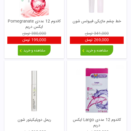
خط چشم ماژیکی فبیولس شون
کاندوم 12 عددی Pomegranate
ایکس دریم
341,000
تومان
380,000
تومان
269,000
تومان
199,000
تومان
مشاهده و خرید
مشاهده و خرید
کاندوم 12 عددی Largo ایکس
ریمل دوپلیکیتور شون
دریم