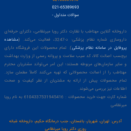
021-65389693
سوالات متداول
-
داروخانه آنلاین مهتاطب با نظارت دکتر رویا میرنظامی، دکترای حرفه‌ای
داروسازی شماره نظام پزشکی: د-3247، فعالیت می‌کند. (
مشاهده
پروفایل در سامانه نظام پزشکی
). تمام محصولات این فروشگاه دارای
برچسب اصالت کالا، کد سیب سلامت و پروانه رسمی از وزارت بهداشت
و سایر سازمان‌های مربوطه هستند؛ این امر می‌تواند مشتریان محترم
مهتاطب را از اصالت محصولاتی که تهیه می‌کنند کاملاً مطمئن سازد.
تمام محصولات پیش از ارائه به مشتریان از نظر کیفیت و صحت
اطلاعات نیز بررسی می‌شوند.
شماره کارت جهت خرید محصولات : 6104337531945416 به نام رویا
میرنظامی
آدرس: تهران، شهریار، باغستان، جنب درمانگاه حکیم، داروخانه شبانه
روزی دکتر رویا میرنظامی