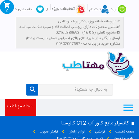
تخفیفات ویژه
ورود
ثبت نام
0
علاقه مندی ها
0
داروخانه شبانه روزی دکتر رویا میرنظامی📌
تمامی محصولات دارای برچسب اصالت کالا و سیب سلامت میباشند✔️
مشاوره تلفنی (8 تا 16) : 02165389693☎️
​ارسال رایگان برای خرید های بالای 4 میلیون تومان با پست پیشتاز
مشاوره خرید در برنامه بله : 09302007587
مجله مهتاطب
کانسیلر مایع کاور آپ C12 کالیستا
صفحه نخست
آرایشی
لوازم آرایش
آرایش صورت
پرایمر و کانسیلر
کانسیلر مایع کاور آپ C12 کالیستا