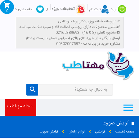
تخفیفات ویژه
ورود
ثبت نام
0
علاقه مندی ها
0
داروخانه شبانه روزی دکتر رویا میرنظامی📌
تمامی محصولات دارای برچسب اصالت کالا و سیب سلامت میباشند✔️
مشاوره تلفنی (8 تا 16) : 02165389693☎️
​ارسال رایگان برای خرید های بالای 4 میلیون تومان با پست پیشتاز
مشاوره خرید در برنامه بله : 09302007587
مجله مهتاطب
آرایش صورت
صفحه نخست
آرایشی
لوازم آرایش
آرایش صورت