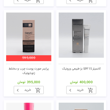
خرید
خرید
595,000
کانسیلر SPF15 بژ طبیعی ورونیک
پرایمر صورت پوست چرب و مختلط
ژنوبایوتیک
400,000
تومان
395,000
تومان
خرید
خرید