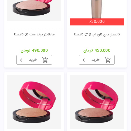
تومان
730,000
کانسیلر مایع کاور آپ C13 کالیستا
هایلایتر مونداست 01 کالیستا
450,000
تومان
490,000
تومان
خرید
خرید