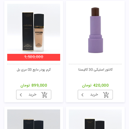
1,500,000
کانتور استیکی 30 کالیستا
کرم پودر مایع 03 مری بل
420,000
تومان
899,000
تومان
خرید
خرید