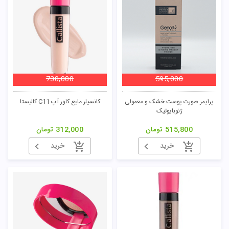
730,000
595,000
پرایمر صورت پوست خشک و معمولی
کانسیلر مایع کاور آپ C11 کالیستا
ژنوبایوتیک
515,800
تومان
312,000
تومان
خرید
خرید