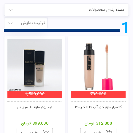
دسته بندی محصولات
1
ترتیب نمایش
1,500,000
730,000
کانسیلر مایع کاور آپ C12 کالیستا
کرم پودر مایع 01 مری بل
312,000
تومان
899,000
تومان