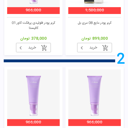
966,000
1,500,000
کرم پودر مایع 08 مری بل
کرم پودر فلوئیدی پرفکت کاور 01
کالیستا
899,000
تومان
378,000
تومان
خرید
خرید
2
966,000
966,000