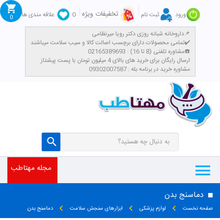
تخفیفات ویژه
ورود
ثبت نام
0
علاقه مندی ها
0
داروخانه شبانه روزی دکتر رویا میرنظامی📌
تمامی محصولات دارای برچسب اصالت کالا و سیب سلامت میباشند✔️
تومان
مشاوره تلفنی (8 تا 16) : 02165389693☎️
​ارسال رایگان برای خرید های بالای 4 میلیون تومان با پست پیشتاز
مشاوره خرید در برنامه بله : 09302007587
مجله مهتاطب
دماسنج بدن
صفحه نخست
لوازم پزشکی
ابزارهای سنجش سلامت
دماسنج بدن