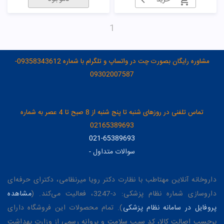
خرید
1
مشاوره رایگان بصورت چت در واتساپ و تلگرام با شماره 09358343612-
09302007587
تماس تلفنی در روزهای شنبه تا پنج شنبه از 8 صبح تا 4 عصر به شماره
02165389693
021-65389693
سوالات متداول
-
داروخانه آنلاین مهتاطب با نظارت دکتر رویا میرنظامی، دکترای حرفه‌ای
داروسازی شماره نظام پزشکی: د-3247، فعالیت می‌کند. (
مشاهده
پروفایل در سامانه نظام پزشکی
). تمام محصولات این فروشگاه دارای
برچسب اصالت کالا، کد سیب سلامت و پروانه رسمی از وزارت بهداشت