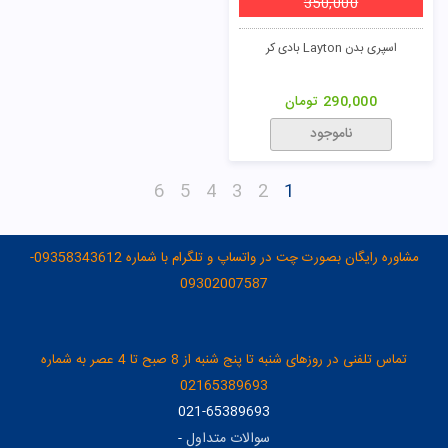
350,000
اسپری بدن Layton بادی کر
290,000
تومان
ناموجود
6
5
4
3
2
1
مشاوره رایگان بصورت چت در واتساپ و تلگرام با شماره 09358343612-
09302007587
تماس تلفنی در روزهای شنبه تا پنج شنبه از 8 صبح تا 4 عصر به شماره
02165389693
021-65389693
سوالات متداول
-