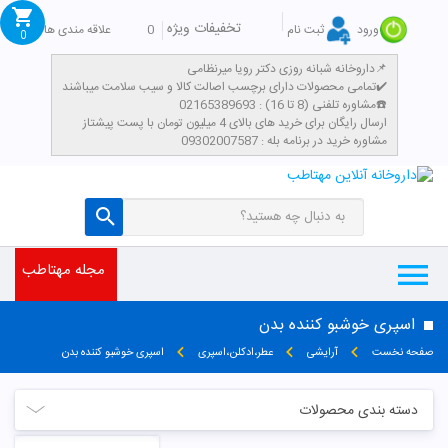
تخفیفات ویژه
0
علاقه مندی ها
ورود
ثبت نام
0
داروخانه شبانه روزی دکتر رویا میرنظامی📌
تمامی محصولات دارای برچسب اصالت کالا و سیب سلامت میباشند✔️
مشاوره تلفنی (8 تا 16) : 02165389693☎️
​ارسال رایگان برای خرید های بالای 4 میلیون تومان با پست پیشتاز
مشاوره خرید در برنامه بله : 09302007587
مجله مهتاطب
اسپری خوشبو کننده بدن
صفحه نخست
آرایشی
عطر،ادکلن،اسپری
اسپری خوشبو کننده بدن
دسته بندی محصولات