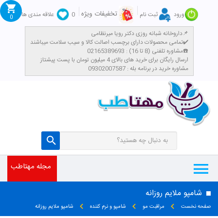
تخفیفات ویژه
ورود
ثبت نام
0
علاقه مندی ها
0
داروخانه شبانه روزی دکتر رویا میرنظامی📌
تمامی محصولات دارای برچسب اصالت کالا و سیب سلامت میباشند✔️
مشاوره تلفنی (8 تا 16) : 02165389693☎️
​ارسال رایگان برای خرید های بالای 4 میلیون تومان با پست پیشتاز
مشاوره خرید در برنامه بله : 09302007587
مجله مهتاطب
شامپو ملایم روزانه
صفحه نخست
مراقبت مو
شامپو و نرم کننده
شامپو ملایم روزانه