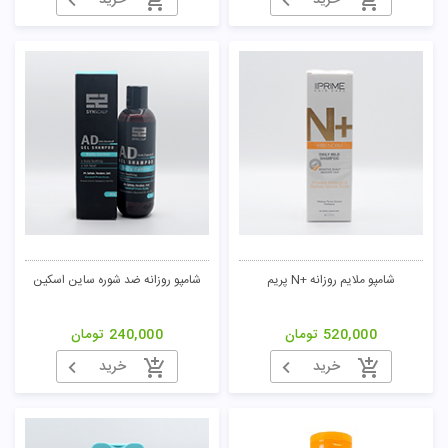
خرید
خرید
شامپو ملایم روزانه +N پریم
شامپو روزانه ضد شوره ساین اسکین
520,000
تومان
240,000
تومان
خرید
خرید