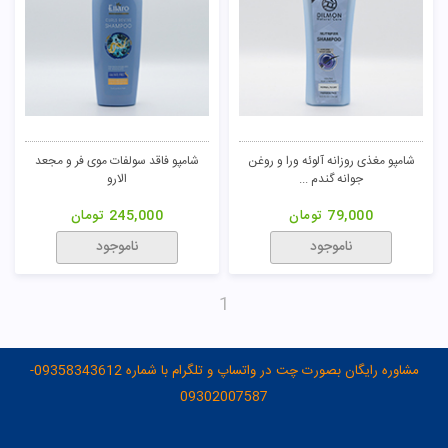
شامپو مغذی روزانه آلوئه ورا و روغن
شامپو فاقد سولفات موی فر و مجعد
جوانه گندم ...
الارو
79,000
تومان
245,000
تومان
ناموجود
ناموجود
1
مشاوره رایگان بصورت چت در واتساپ و تلگرام با شماره 09358343612-
09302007587