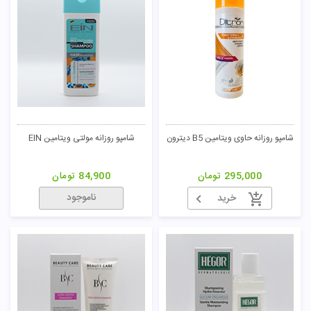
شامپو روزانه حاوی ویتامین B5 دیترون
شامپو روزانه مولتی ویتامین EIN
تومان
295,000
تومان
84,900
تومان
ناموجود
خرید