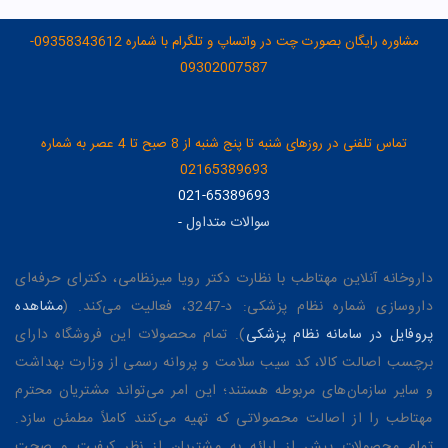
مشاوره رایگان بصورت چت در واتساپ و تلگرام با شماره 09358343612-
09302007587
تماس تلفنی در روزهای شنبه تا پنج شنبه از 8 صبح تا 4 عصر به شماره
02165389693
021-65389693
سوالات متداول
-
داروخانه آنلاین مهتاطب با نظارت دکتر رویا میرنظامی، دکترای حرفه‌ای
داروسازی شماره نظام پزشکی: د-3247، فعالیت می‌کند. (
مشاهده
پروفایل در سامانه نظام پزشکی
). تمام محصولات این فروشگاه دارای
برچسب اصالت کالا، کد سیب سلامت و پروانه رسمی از وزارت بهداشت
و سایر سازمان‌های مربوطه هستند؛ این امر می‌تواند مشتریان محترم
مهتاطب را از اصالت محصولاتی که تهیه می‌کنند کاملاً مطمئن سازد.
تمام محصولات پیش از ارائه به مشتریان از نظر کیفیت و صحت