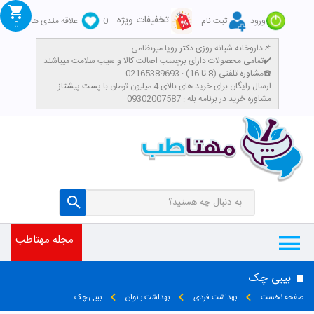
تخفیفات ویژه
ورود
ثبت نام
0
علاقه مندی ها
0
داروخانه شبانه روزی دکتر رویا میرنظامی📌
تمامی محصولات دارای برچسب اصالت کالا و سیب سلامت میباشند✔️
مشاوره تلفنی (8 تا 16) : 02165389693☎️
​ارسال رایگان برای خرید های بالای 4 میلیون تومان با پست پیشتاز
مشاوره خرید در برنامه بله : 09302007587
تومان
مجله مهتاطب
بیبی چک
صفحه نخست
بهداشت فردی
بهداشت بانوان
بیبی چک