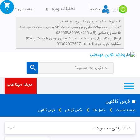
تخفیفات ویژه
0
علاقه مندی ها
ورود
ثبت نام
0
داروخانه شبانه روزی دکتر رویا میرنظامی📌
تمامی محصولات دارای برچسب اصالت کالا و سیب سلامت میباشند✔️
تومان
مشاوره تلفنی (8 تا 16) : 02165389693☎️
​ارسال رایگان برای خرید های بالای 4 میلیون تومان با پست پیشتاز
مشاوره خرید در برنامه بله : 09302007587
مجله مهتاطب
قرص کافئین
صفحه نخست
مکمل ها
مکمل گیاهی
قرص کافئین
دسته بندی محصولات