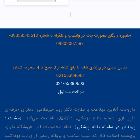
1
مشاوره رایگان بصورت چت در واتساپ و تلگرام با شماره 09358343612-
09302007587
تماس تلفنی در روزهای شنبه تا پنج شنبه از 8 صبح تا 4 عصر به شماره
02165389693
021-65389693
سوالات متداول
-
داروخانه آنلاین مهتاطب با نظارت دکتر رویا میرنظامی، دکترای حرفه‌ای
داروسازی شماره نظام پزشکی: د-3247، فعالیت می‌کند. (
مشاهده
پروفایل در سامانه نظام پزشکی
). تمام محصولات این فروشگاه دارای
برچسب اصالت کالا، کد سیب سلامت و پروانه رسمی از وزارت بهداشت