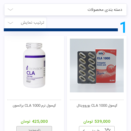
دسته بندی محصولات
1
ترتیب نمایش
کپسول CLA 1000 یوروویتال
کپسول نرم CLA 1000 برانسون
تومان
539,000
تومان
425,000
تومان
ناموجود