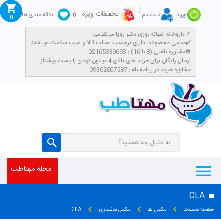
تخفیفات ویژه
ورود
ثبت نام
0
علاقه مندی ها
0
داروخانه شبانه روزی دکتر رویا میرنظامی📌
تمامی محصولات دارای برچسب اصالت کالا و سیب سلامت میباشند✔️
مشاوره تلفنی (8 تا 16) : 02165389693☎️
​ارسال رایگان برای خرید های بالای 4 میلیون تومان با پست پیشتاز
مشاوره خرید در برنامه بله : 09302007587
مجله مهتاطب
CLA
صفحه نخست
مکمل ها
مکمل بدنسازی
CLA