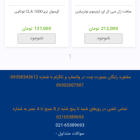
سافت ژل سی ال ای اپتیموم نوتریشن
کپسول نرم CLA 1000 تونالین
212,000
تومان
137,000
تومان
ناموجود
ناموجود
1
مشاوره رایگان بصورت چت در واتساپ و تلگرام با شماره 09358343612-
09302007587
تماس تلفنی در روزهای شنبه تا پنج شنبه از 8 صبح تا 4 عصر به شماره
02165389693
021-65389693
سوالات متداول
-