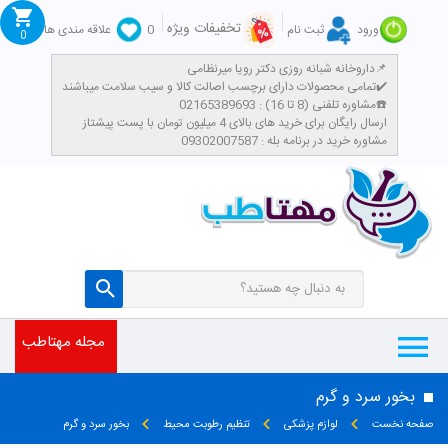
تخفیفات ویژه
ورود
ثبت نام
0
علاقه مندی ها
0
داروخانه شبانه روزی دکتر رویا میرنظامی📌
تمامی محصولات دارای برچسب اصالت کالا و سیب سلامت میباشند✔️
تومان
مشاوره تلفنی (8 تا 16) : 02165389693☎️
​ارسال رایگان برای خرید های بالای 4 میلیون تومان با پست پیشتاز
مشاوره خرید در برنامه بله : 09302007587
مجله مهتاطب
بخور سرد و گرم
صفحه نخست
لوازم پزشکی
تنظیم رطوبت محیط
بخور سرد و گرم