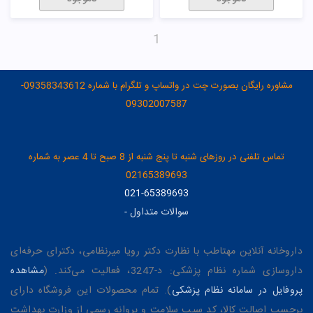
1
مشاوره رایگان بصورت چت در واتساپ و تلگرام با شماره 09358343612-
09302007587
تماس تلفنی در روزهای شنبه تا پنج شنبه از 8 صبح تا 4 عصر به شماره
02165389693
021-65389693
سوالات متداول
-
داروخانه آنلاین مهتاطب با نظارت دکتر رویا میرنظامی، دکترای حرفه‌ای
داروسازی شماره نظام پزشکی: د-3247، فعالیت می‌کند. (
مشاهده
پروفایل در سامانه نظام پزشکی
). تمام محصولات این فروشگاه دارای
برچسب اصالت کالا، کد سیب سلامت و پروانه رسمی از وزارت بهداشت