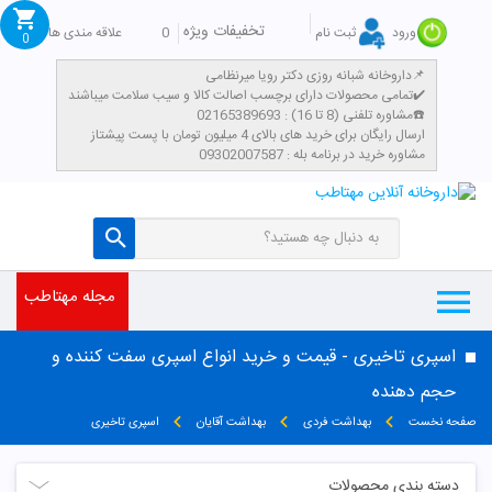
تخفیفات ویژه
0
علاقه مندی ها
ورود
ثبت نام
0
داروخانه شبانه روزی دکتر رویا میرنظامی📌
تمامی محصولات دارای برچسب اصالت کالا و سیب سلامت میباشند✔️
مشاوره تلفنی (8 تا 16) : 02165389693☎️
​ارسال رایگان برای خرید های بالای 4 میلیون تومان با پست پیشتاز
مشاوره خرید در برنامه بله : 09302007587
مجله مهتاطب
اسپری تاخیری - قیمت و خرید انواع اسپری سفت کننده و
حجم دهنده
صفحه نخست
بهداشت فردی
بهداشت آقایان
اسپری تاخیری
دسته بندی محصولات