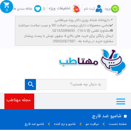
تخفیفات ویژه
ورود
ثبت نام
0
علاقه مندی ها
0
داروخانه شبانه روزی دکتر رویا میرنظامی📌
تمامی محصولات دارای برچسب اصالت کالا و سیب سلامت میباشند✔️
مشاوره تلفنی (8 تا 16) : 02165389693☎️
​ارسال رایگان برای خرید های بالای 4 میلیون تومان با پست پیشتاز
مشاوره خرید در برنامه بله : 09302007587
تومان
مجله مهتاطب
شامپو ضد قارچ
صفحه نخست
مراقبت مو
شامپو و نرم کننده
شامپو ضد قارچ