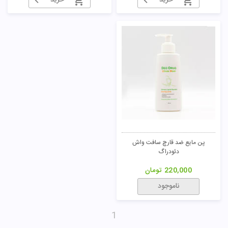
خرید
خرید
پن مایع ضد قارچ سافت واش
دئودراگ
220,000
تومان
ناموجود
1