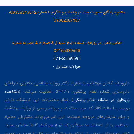
مشاوره رایگان بصورت چت در واتساپ و تلگرام با شماره 09358343612-
09302007587
تماس تلفنی در روزهای شنبه تا پنج شنبه از 8 صبح تا 4 عصر به شماره
02165389693
021-65389693
سوالات متداول
-
داروخانه آنلاین مهتاطب با نظارت دکتر رویا میرنظامی، دکترای حرفه‌ای
داروسازی شماره نظام پزشکی: د-3247، فعالیت می‌کند. (
مشاهده
پروفایل در سامانه نظام پزشکی
). تمام محصولات این فروشگاه دارای
برچسب اصالت کالا، کد سیب سلامت و پروانه رسمی از وزارت بهداشت
و سایر سازمان‌های مربوطه هستند؛ این امر می‌تواند مشتریان محترم
مهتاطب را از اصالت محصولاتی که تهیه می‌کنند کاملاً مطمئن سازد.
تمام محصولات پیش از ارائه به مشتریان از نظر کیفیت و صحت