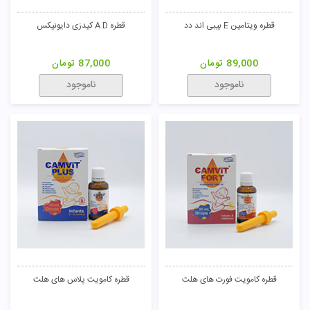
قطره ویتامین E بیبی اند دد
قطره A D کیدزی دایونیکس
89,000
تومان
87,000
تومان
ناموجود
ناموجود
تومان
قطره کامویت فورت های هلث
قطره کامویت پلاس های هلث