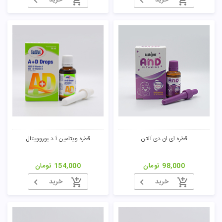
خرید
خرید
قطره ای ان دی آلتن
قطره ویتامین آ د یوروویتال
98,000
تومان
154,000
تومان
خرید
خرید