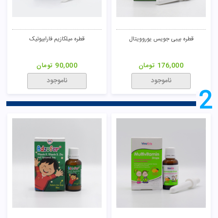
قطره بیبی جویس یوروویتال
قطره میلکازیم فارابیوتیک
176,000
تومان
90,000
تومان
ناموجود
ناموجود
2