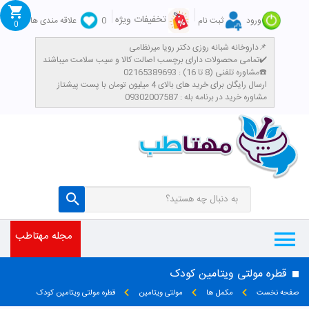
تخفیفات ویژه
ورود
ثبت نام
0
علاقه مندی ها
0
داروخانه شبانه روزی دکتر رویا میرنظامی📌
تمامی محصولات دارای برچسب اصالت کالا و سیب سلامت میباشند✔️
مشاوره تلفنی (8 تا 16) : 02165389693☎️
​ارسال رایگان برای خرید های بالای 4 میلیون تومان با پست پیشتاز
مشاوره خرید در برنامه بله : 09302007587
مجله مهتاطب
قطره مولتی ویتامین کودک
صفحه نخست
مکمل ها
مولتی ویتامین
قطره مولتی ویتامین کودک