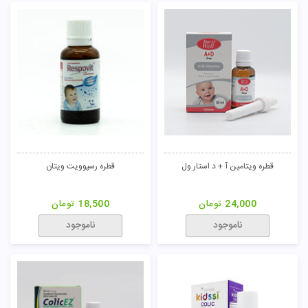
قطره ویتامین آ + د استار ول
قطره رسپوویت ویتان
24,000
تومان
18,500
تومان
ناموجود
ناموجود