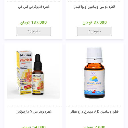
قطره مولتی ویتامین ویوا کیدز
قطره آدزوفر بی اس کی
87,000
تومان
187,000
تومان
ناموجود
ناموجود
قطره ویتامین A D سیمرغ دارو عطار
قطره ویتامین D مارینوکس
7,600
تومان
54,000
تومان