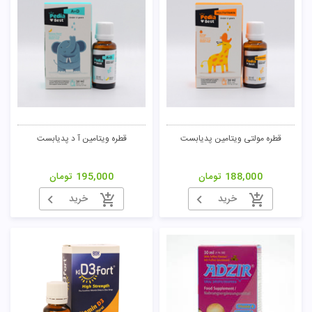
قطره مولتی ویتامین پدیابست
قطره ویتامین آ د پدیابست
188,000
تومان
195,000
تومان
خرید
خرید