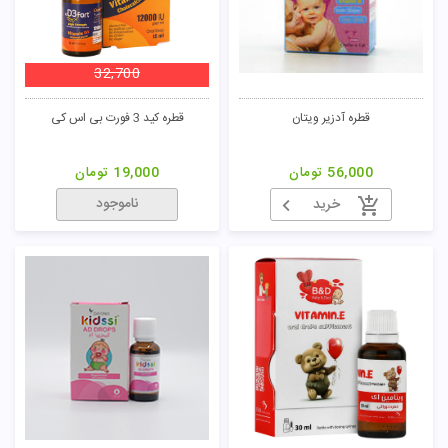
32,700
قطره آدزیر ویتان
قطره کید 3 فورت بی اس کی
56,000
تومان
19,000
تومان
ناموجود
خرید