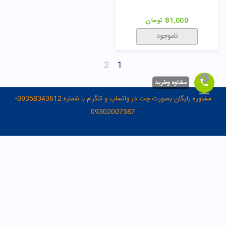
81,000
تومان
ناموجود
2
1
مشاوه وخرید
مشاوره رایگان بصورت چت در واتساپ و تلگرام با شماره 09358343612-
09302007587
تماس تلفنی در روزهای شنبه تا پنج شنبه از 8 صبح تا 4 عصر به شماره
02165389693
021-65389693
سوالات متداول
-
داروخانه آنلاین مهتاطب با نظارت دکتر رویا میرنظامی، دکترای حرفه‌ای