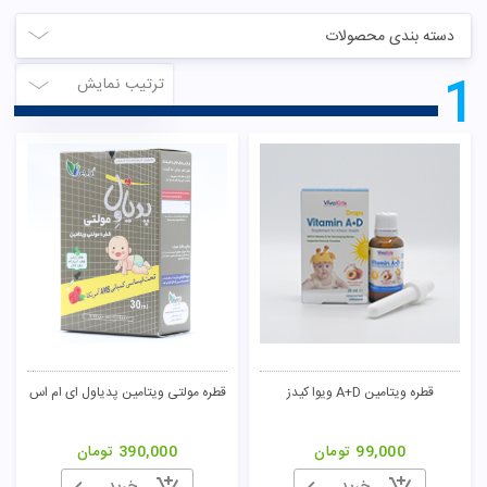
دسته بندی محصولات
1
ترتیب نمایش
قطره ویتامین A+D ویوا کیدز
قطره مولتی ویتامین پدیاول ای ام اس
99,000
تومان
390,000
تومان