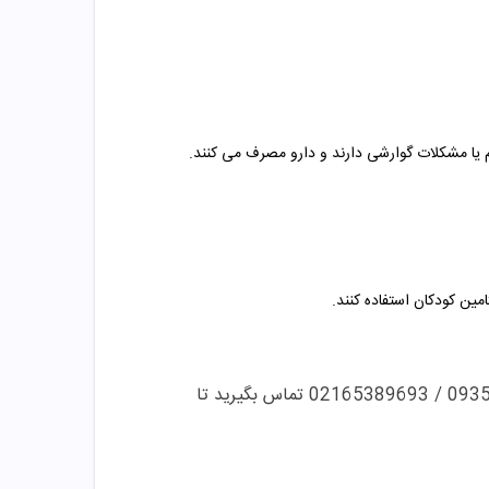
سم یا مشکلات گوارشی دارند و دارو مصرف می کنند.
مین کودکان استفاده کنند.
و مشاوره می توانید با این شماره ها 09358343612 / 02165389693 تماس بگیرید تا