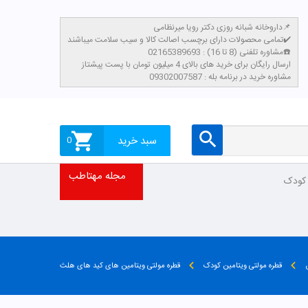
داروخانه شبانه روزی دکتر رویا میرنظامی📌
تمامی محصولات دارای برچسب اصالت کالا و سیب سلامت میباشند✔️
مشاوره تلفنی (8 تا 16) : 02165389693☎️
​ارسال رایگان برای خرید های بالای 4 میلیون تومان با پست پیشتاز
مشاوره خرید در برنامه بله : 09302007587
سبد خرید
0
مجله مهتاطب
 کودک
قطره مولتی ویتامین کودک
قطره مولتی ویتامین های کید های هلث