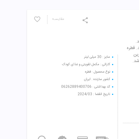
مقایسـه
.
. قطره
ین
سایز : 30 میلی لیتر
شد.
کارائی : مکمل تقویتی و غذای کودک
نوع محصول : قطره
کشور سازنده : ایران
کد بهداشتی : 06262889400706
تاریخ انقضا : 2024/03