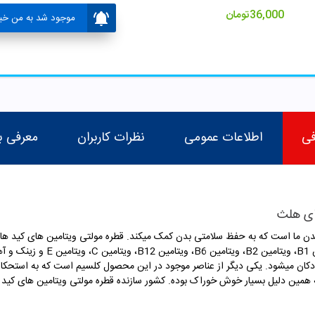
36,000
تومان
موجود شد به من خبر
فی
اطلاعات عمومی
نظرات کاربران
معرفی ب
ای هلث
ز بدن ما است که به حفظ سلامتی بدن کمک میکند. قطره مولتی ویتامین های کید
ن
B1
، ویتامین
B2
، ویتامین
B6
، ویتامین
B12
، ویتامین
C
، ویتامین
E
و زینک و آه
کان میشود. یکی دیگر از عناصر موجود در این محصول کلسیم است که به استحکا
به همین دلیل بسیار خوش خوراک بوده. کشور سازنده قطره مولتی ویتامین های کید ا