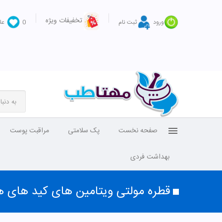
تخفیفات ویژه
ورود
ثبت نام
0
عل
صفحه نخست
پک سلامتی
مراقبت پوست
بهداشت فردی
قطره مولتی ویتامین های کید های 