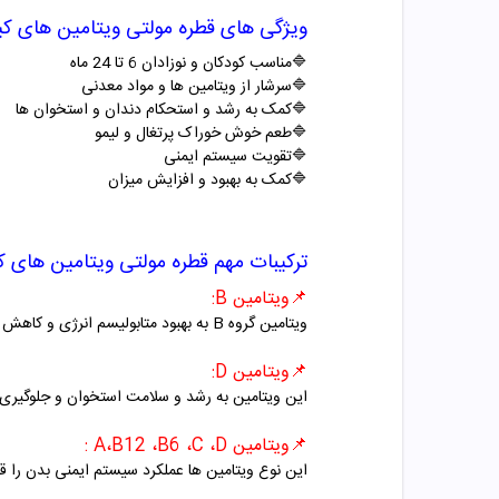
ویژگی های قطره مولتی ویتامین های ک
🔷مناسب کودکان و نوزادان
6
تا
24
ماه
🔷
سرشار از ویتامین ها و مواد معدنی
🔷
کمک به رشد و استحکام دندان و استخوان ها
🔷
طعم خوش خوراک پرتغال و لیمو
🔷
تقویت سیستم ایمنی
🔷
کمک به بهبود و افزایش میزان
ترکیبات مهم قطره مولتی ویتامین های 
📌
ویتامین
B
:
ویتامین گروه
B
به بهبود متابولیسم انرژی و کاه
📌
ویتامین
D
:
این ویتامین به رشد و سلامت استخوان و جلوگیری 
📌
ویتامین
D
،
C
،
B6
،
B12
،
: A
این نوع ویتامین ها عملکرد سیستم ایمنی بدن را ق