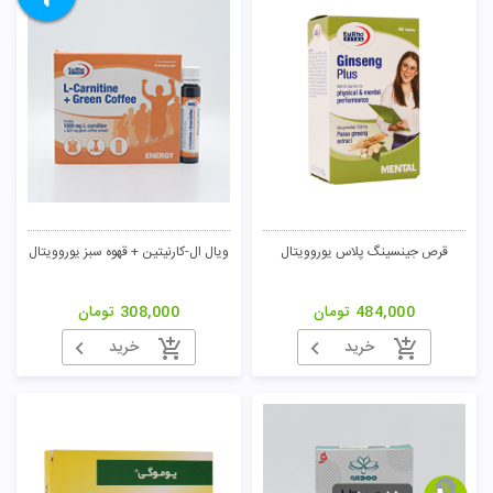
قرص جینسینگ پلاس یوروویتال
ویال ال-کارنیتین + قهوه سبز یوروویتال
484,000
تومان
308,000
تومان
خرید
خرید