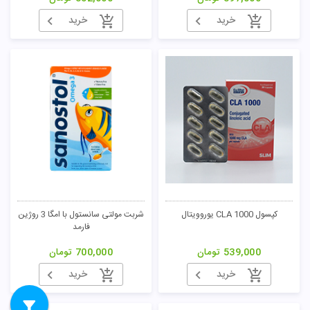
خرید
خرید
کپسول CLA 1000 یوروویتال
شربت مولتی سانستول با امگا 3 روژین
فارمد
539,000
تومان
700,000
تومان
خرید
خرید