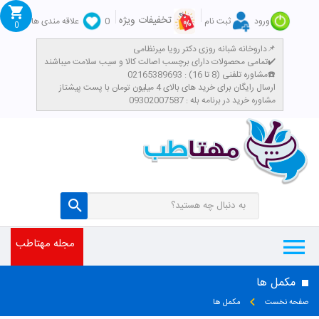
تخفیفات ویژه
ورود
ثبت نام
0
علاقه مندی ها
0
داروخانه شبانه روزی دکتر رویا میرنظامی📌
تمامی محصولات دارای برچسب اصالت کالا و سیب سلامت میباشند✔️
مشاوره تلفنی (8 تا 16) : 02165389693☎️
​ارسال رایگان برای خرید های بالای 4 میلیون تومان با پست پیشتاز
مشاوره خرید در برنامه بله : 09302007587
مجله مهتاطب
مکمل ها
صفحه نخست
مکمل ها