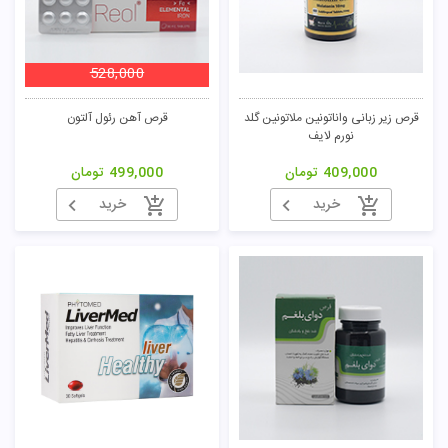
528,000
تومان
قرص زیر زبانی واناتونین ملاتونین گلد
قرص آهن رئول آلتون
نورم لایف
409,000
تومان
499,000
تومان
خرید
خرید