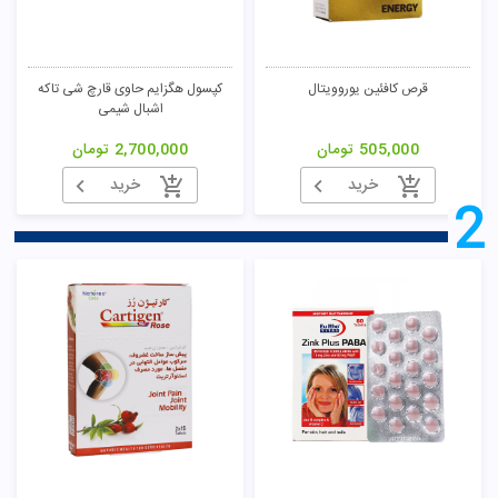
قرص کافئین یوروویتال
کپسول هگزایم حاوی قارچ شی تاکه
اشبال شیمی
505,000
تومان
2,700,000
تومان
خرید
خرید
2