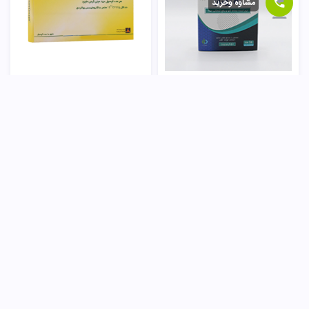
مشاوه وخرید
ساشه به روتارا مهدارو
کپسول یوموگی آیریانیک
113,000
تومان
280,000
تومان
خرید
خرید