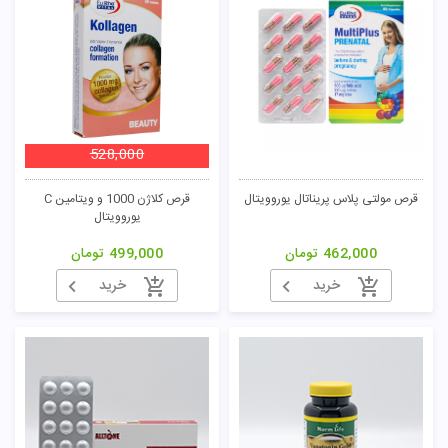
528,000
قرص مولتی پلاس پریناتال یوروویتال
قرص کلاژن 1000 و ویتامین C
یوروویتال
462,000
تومان
499,000
تومان
خرید
خرید