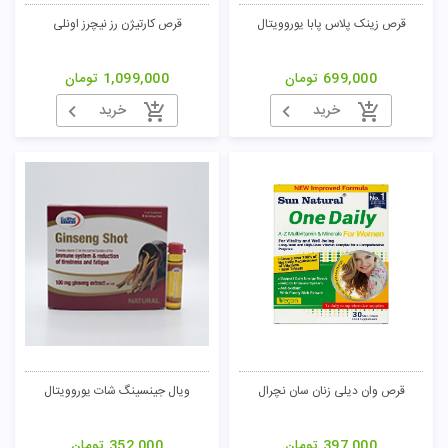
قرص زینک پلاس پابا یوروویتال
قرص کارتیژن رز نیچرز اونلی
699,000
تومان
1,099,000
تومان
خرید
خرید
قرص وان دیلی زنان سان نچرال
ویال جینسینگ شات یوروویتال
397,000
تومان
352,000
تومان