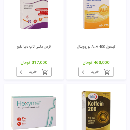
کپسول ALA 400 یوروویتال
قرص مگنی تاپ دنیا دارو
460,000
تومان
317,000
تومان
خرید
خرید