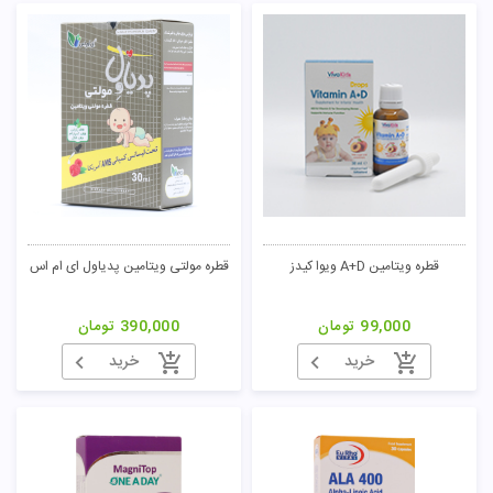
قطره ویتامین A+D ویوا کیدز
قطره مولتی ویتامین پدیاول ای ام اس
99,000
تومان
390,000
تومان
خرید
خرید