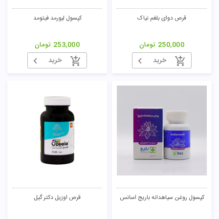
قرص دوای بلغم نیاک
کپسول لیورمد فیتومد
250,000
تومان
253,000
تومان
خرید
خرید
کپسول روغن سیاهدانه باریج اسانس
قرص اوزیل دکتر گیل