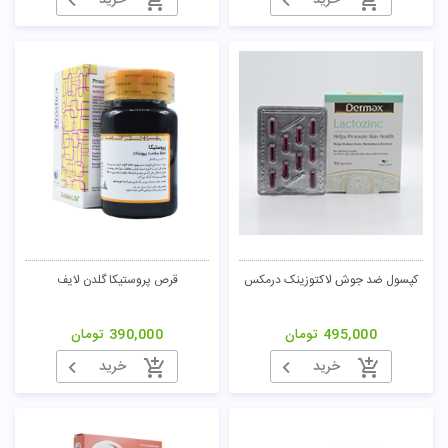
خرید
خرید
کپسول ضد جوش لاکتوزینک درمکس
قرص پروستیکا گلدن لایف
495,000
تومان
390,000
تومان
خرید
خرید