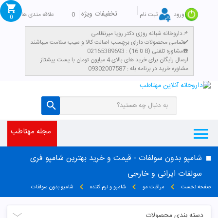
تخفیفات ویژه
0
علاقه مندی ها
ورود
ثبت نام
0
داروخانه شبانه روزی دکتر رویا میرنظامی📌
تمامی محصولات دارای برچسب اصالت کالا و سیب سلامت میباشند✔️
مشاوره تلفنی (8 تا 16) : 02165389693☎️
​ارسال رایگان برای خرید های بالای 4 میلیون تومان با پست پیشتاز
مشاوره خرید در برنامه بله : 09302007587
مجله مهتاطب
شامپو بدون سولفات - قیمت و خرید بهترین شامپو فری
سولفات ایرانی و خارجی
صفحه نخست
مراقبت مو
شامپو و نرم کننده
شامپو بدون سولفات
دسته بندی محصولات