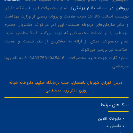
می‌شود.
پروفایل در سامانه نظام پزشکی
). تمام محصولات این فروشگاه دارای
برچسب اصالت کالا، کد سیب سلامت و پروانه رسمی از وزارت بهداشت
بدون سولفات بودن به این معنا نیست که شامپو ماده شوینده
ندارد. یک شامپوی بدون سولفات نیز برای جدا کردن چربی و
و سایر سازمان‌های مربوطه هستند؛ این امر می‌تواند مشتریان محترم
آلودگی از سورفکتانت استفاده می‌کند؛ فقط نوع سیستم شوینده
مهتاطب را از اصالت محصولاتی که تهیه می‌کنند کاملاً مطمئن سازد.
آن متفاوت است.
تمام محصولات پیش از ارائه به مشتریان از نظر کیفیت و صحت
اطلاعات نیز بررسی می‌شوند.
آیا شامپو بدون سولفات همیشه ملایم‌تر است؟
شماره کارت جهت خرید محصولات : 6104337531945416 به نام رویا
میرنظامی
بسیاری از شامپوهای بدون سولفات با هدف پاک‌کنندگی ملایم‌تر تولید
می‌شوند، اما نمی‌توان همه آن‌ها را ملایم‌تر از تمام شامپوهای حاوی
سولفات دانست.
آدرس: تهران، شهریار، باغستان، جنب درمانگاه حکیم، داروخانه شبانه
شدت خشکی یا تحریک فقط به نام یک ماده بستگی ندارد. غلظت
روزی دکتر رویا میرنظامی
سورفکتانت، ترکیب چند شوینده، pH محصول، مدت تماس با پوست و
مواد نرم‌کننده موجود در فرمول نیز مهم‌اند.
لینک‌های مرتبط
مرور علمی سال ۲۰۲۲ درباره سورفکتانت‌ها و تحریک پوست
توضیح می‌دهد که سورفکتانت‌ها می‌توانند با پروتئین‌ها و چربی‌های
داروخانه آنلاین
سطح پوست تعامل داشته باشند، اما میزان تحریک به ویژگی‌های ماده و
فرمول نهایی محصول وابسته است.
داستان ما
به همین دلیل ممکن است یک شامپوی حاوی SLES با فرمول متعادل