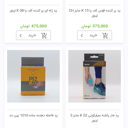
پد پر کننده قوس کف پا K 15 سایز CH
پد ژله ای پر کننده کف پا K 08 تینور
تینور
375,000
تومان
475,000
تومان
خرید
خرید
پد خار پاشنه سیلیکونی K 02 سایز S
پد فاصله دهنده ساده 1010 پین مد
تینور