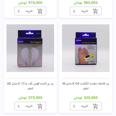
585,000
تومان
570,000
تومان
خرید
خرید
پد فاصله دهنده انگشت K 04 سایز M
پد پر کننده قوس کف پا K 15 سایز AD
تینور
تینور
330,000
تومان
375,000
تومان
خرید
خرید