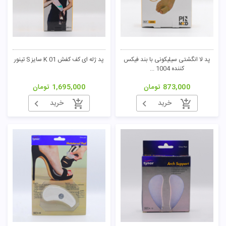
پد لا انگشتی سیلیکونی با بند فیکس
پد ژله ای کف کفش K 01 سایز S تینور
کننده 1004 ...
تومان
873,000
تومان
1,695,000
تومان
خرید
خرید