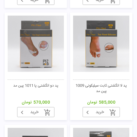
خرید
خرید
پد لا انگشتی ثابت سیلیکونی 1009
پد دو انگشتی پا 1011 پین مد
پین مد
585,000
تومان
570,000
تومان
خرید
خرید