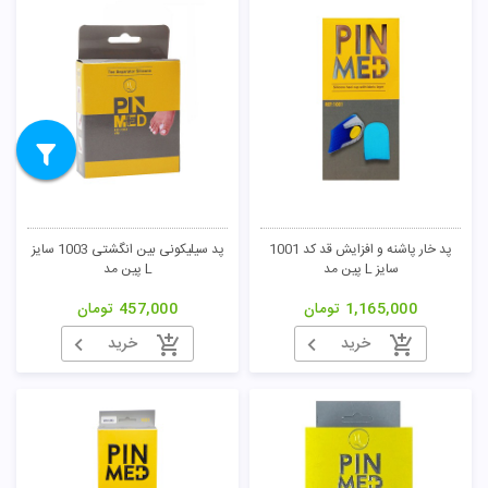
پد خار پاشنه و افزایش قد کد 1001
پد سیلیکونی بین انگشتی 1003 سایز
سایز L پین مد
L پین مد
1,165,000
تومان
457,000
تومان
خرید
خرید