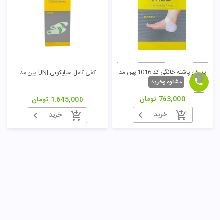
پد خار پاشنه خانگی کد 1016 پین مد
کفی کامل سیلیکونی UNI پین مد
مشاوه وخرید
763,000
تومان
1,645,000
تومان
خرید
خرید