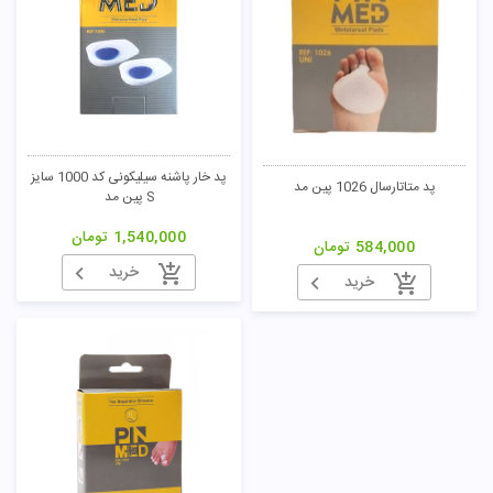
پد خار پاشنه سیلیکونی کد 1000 سایز
پد متاتارسال 1026 پین مد
S پین مد
1,540,000
تومان
584,000
تومان
خرید
خرید