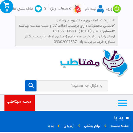
تخفیفات ویژه
ورود
ثبت نام
0
علاقه مندی ها
0
داروخانه شبانه روزی دکتر رویا میرنظامی📌
تمامی محصولات دارای برچسب اصالت کالا و سیب سلامت میباشند✔️
مشاوره تلفنی (8 تا 16) : 02165389693☎️
​ارسال رایگان برای خرید های بالای 4 میلیون تومان با پست پیشتاز
مشاوره خرید در برنامه بله : 09302007587
مجله مهتاطب
پد پا
صفحه نخست
لوازم پزشکی
ارتوپدی
پد پا