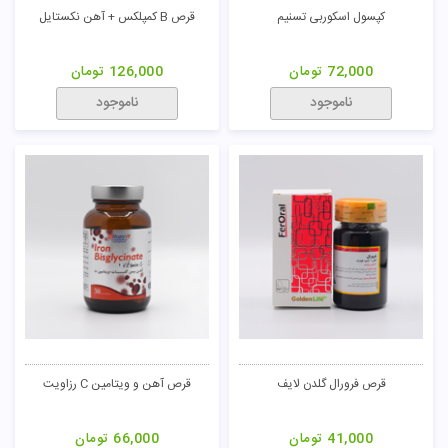
کپسول اسکوربی تسنیم
قرص B کمپلکس + آهن نکستایل
72,000
تومان
126,000
تومان
ناموجود
ناموجود
قرص فرورال گلدن لایف
قرص آهن و ویتامین C رزاویت
41,000
تومان
66,000
تومان