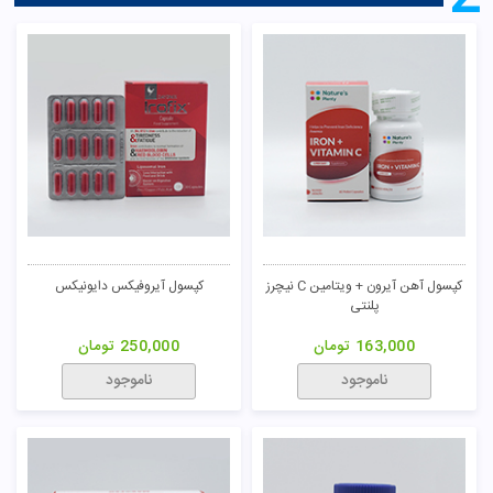
کپسول آهن آیرون + ویتامین C نیچرز
کپسول آیروفیکس دایونیکس
پلنتی
163,000
تومان
250,000
تومان
ناموجود
ناموجود