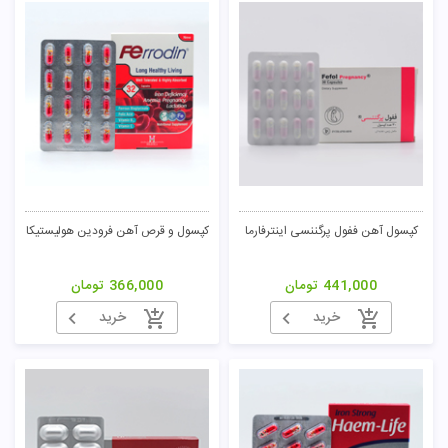
کپسول آهن ففول پرگننسی اینترفارما
کپسول و قرص آهن فرودین هولیستیکا
441,000
تومان
366,000
تومان
خرید
خرید