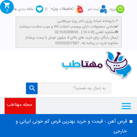
تخفیفات ویژه
ورود
ثبت نام
0
علاقه مندی ها
0
داروخانه شبانه روزی دکتر رویا میرنظامی📌
تمامی محصولات دارای برچسب اصالت کالا و سیب سلامت میباشند✔️
مشاوره تلفنی (8 تا 16) : 02165389693☎️
​ارسال رایگان برای خرید های بالای 4 میلیون تومان با پست پیشتاز
مشاوره خرید در برنامه بله : 09302007587
مجله مهتاطب
قرص آهن - قیمت و خرید بهترین قرص کم خونی ایرانی و
خارجی