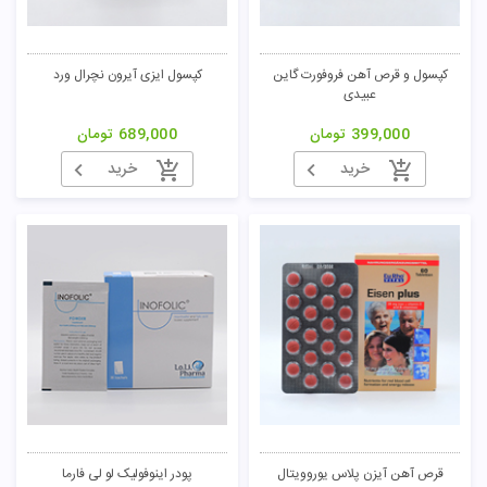
کپسول و قرص آهن فروفورت گاین
کپسول ایزی آیرون نچرال ورد
عبیدی
399,000
تومان
689,000
تومان
خرید
خرید
قرص آهن آیزن پلاس یوروویتال
پودر اینوفولیک لو لی فارما