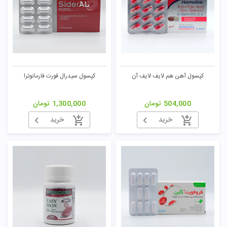
کپسول آهن هم لایف لایف آن
کپسول سیدرال فورت فارمانوترا
504,000
تومان
1,300,000
تومان
خرید
خرید