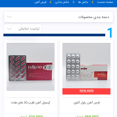
صفحه نخست
مکمل ها
مکمل غذایی
قرص آهن
دسته بندی محصولات
1
ترتیب نمایش
528,000
قرص آهن رئول آلتون
کپسول آهن فلیپ 30 های هلث