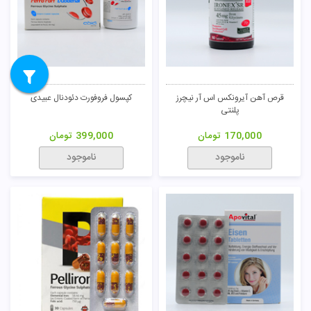
قرص آهن آیرونکس اس آر نیچرز
کپسول فروفورت دئودنال عبیدی
پلنتی
170,000
تومان
399,000
تومان
ناموجود
ناموجود