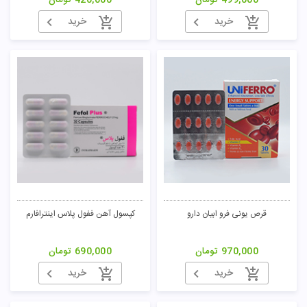
499,000
تومان
420,000
تومان
خرید
خرید
قرص یونی فرو ابیان دارو
کپسول آهن ففول پلاس اینترافارم
970,000
تومان
690,000
تومان
خرید
خرید