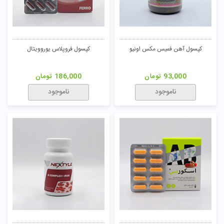
کپسول آهن فمیس مکس اونیو
کپسول فروپلاس یوروویتال
93,000
تومان
186,000
تومان
ناموجود
ناموجود