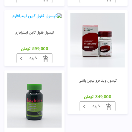
کپسول ففول گاین اینترافارم
599,000
تومان
خرید
کپسول ویتا فرو نیچرز پلنتی
349,000
تومان
خرید