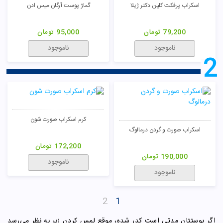
اسکراب پرفکت کلین دکتر ژیلا
گماژ پوست آرگان میس ادن
79,200
تومان
95,000
تومان
ناموجود
ناموجود
2
کرم اسکراب صورت شون
اسکراب صورت و گردن درمالوگ
172,200
تومان
190,000
تومان
ناموجود
ناموجود
2
1
اگر پوستتان مدتی است کدر شده، موقع لمس کردن زبر به نظر می‌رسد