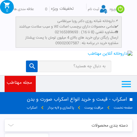
تخفیفات ویژه
0
علاقه مندی ها
ورود
ثبت نام
0
داروخانه شبانه روزی دکتر رویا میرنظامی📌
تمامی محصولات دارای برچسب اصالت کالا و سیب سلامت میباشند✔️
مشاوره تلفنی (8 تا 16) : 02165389693☎️
​ارسال رایگان برای خرید های بالای 4 میلیون تومان با پست پیشتاز
مشاوره خرید در برنامه بله : 09302007587
مجله مهتاطب
اسکراب - قیمت و خرید انواع اسکراب صورت و بدن
صفحه نخست
مراقبت پوست
پاکسازی و لایه بردار
اسکراب
دسته بندی محصولات