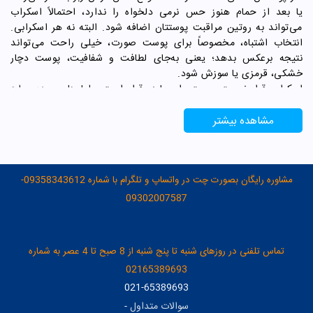
یا بعد از حمام هنوز حس نرمی دلخواه را ندارد، احتمالاً اسکراب
می‌تواند به روتین مراقبت پوستتان اضافه شود. البته نه هر اسکرابی.
انتخاب اشتباه، مخصوصاً برای پوست صورت، خیلی راحت می‌تواند
نتیجه برعکس بدهد؛ یعنی به‌جای لطافت و شفافیت، پوست دچار
خشکی، قرمزی یا سوزش شود.
اسکراب قرار نیست پوست را بسابد. قرار است سلول‌های مرده سطح
پوست را آرام‌تر جدا کند تا پوست تمیزتر، نرم‌تر و آماده‌تر برای جذب
آبرسان، مرطوب‌کننده یا لوسیون شود. در تجربه بررسی محصولات
مشاهده بیشتر
مراقبت پوست، خیلی وقت‌ها دیده می‌شود کاربر فقط به رایحه،
بسته‌بندی یا قیمت توجه می‌کند؛ در حالی که سؤال اصلی باید این
باشد: «این اسکراب برای نوع پوست من ساخته شده یا نه؟»
مشاوره رایگان بصورت چت در واتساپ و تلگرام با شماره 09358343612-
09302007587
هشدار مهم:
اگر آکنه فعال، اگزما، زخم باز، التهاب شدید،
روزاسه یا حساسیت پوستی مداوم دارید، قبل از استفاده از
اسکراب با پزشک یا داروساز مشورت کنید. اسکراب برای همه
تماس تلفنی در روزهای شنبه تا پنج شنبه از 8 صبح تا 4 عصر به شماره
پوست‌ها و همه شرایط پوستی مناسب نیست.
02165389693
021-65389693
پاسخ سریع؛ برای هر پوست چه اسکرابی بهتر
سوالات متداول
-