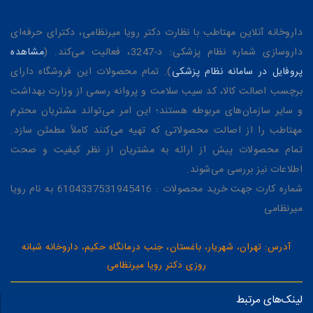
است؟
داروخانه آنلاین مهتاطب با نظارت دکتر رویا میرنظامی، دکترای حرفه‌ای
داروسازی شماره نظام پزشکی: د-3247، فعالیت می‌کند. (
مشاهده
نیاز پوست شما
انتخاب پیشنهادی
نکته 
پروفایل در سامانه نظام پزشکی
). تمام محصولات این فروشگاه دارای
برچسب اصالت کالا، کد سیب سلامت و پروانه رسمی از وزارت بهداشت
پوست صورت حساس یا
اسکراب صورت ملایم با ذرات نرم
هفته‌
و سایر سازمان‌های مربوطه هستند؛ این امر می‌تواند مشتریان محترم
خشک
مهتاطب را از اصالت محصولاتی که تهیه می‌کنند کاملاً مطمئن سازد.
تمام محصولات پیش از ارائه به مشتریان از نظر کیفیت و صحت
پوست چرب و مستعد جوش
اسکراب ملایم مخصوص پوست
روی ج
اطلاعات نیز بررسی می‌شوند.
چرب
شماره کارت جهت خرید محصولات : 6104337531945416 به نام رویا
میرنظامی
پوست بدن زبر و خشک
اسکراب بدن همراه با ترکیبات
بعد ا
نرم‌کننده
بزنید
آدرس: تهران، شهریار، باغستان، جنب درمانگاه حکیم، داروخانه شبانه
تیرگی و کدری سطحی
اسکراب لایه‌بردار ملایم
مصرف 
روزی دکتر رویا میرنظامی
پوست
لینک‌های مرتبط