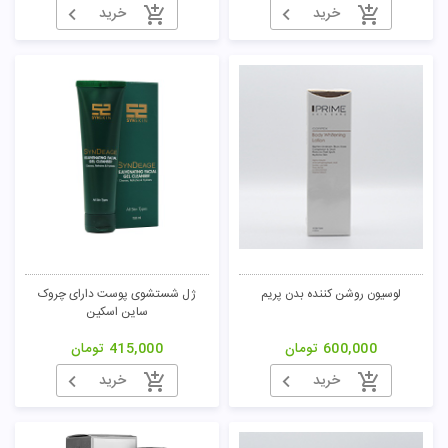
خرید
خرید
لوسیون روشن کننده بدن پریم
ژل شستشوی پوست دارای چروک
ساین اسکین
600,000
تومان
415,000
تومان
خرید
خرید