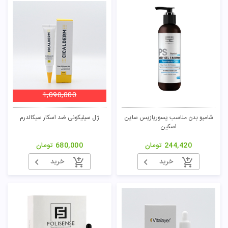
1,090,000
شامپو بدن مناسب پسوریازیس ساین
ژل سیلیکونی ضد اسکار سیکالدرم
اسکین
244,420
تومان
680,000
تومان
خرید
خرید