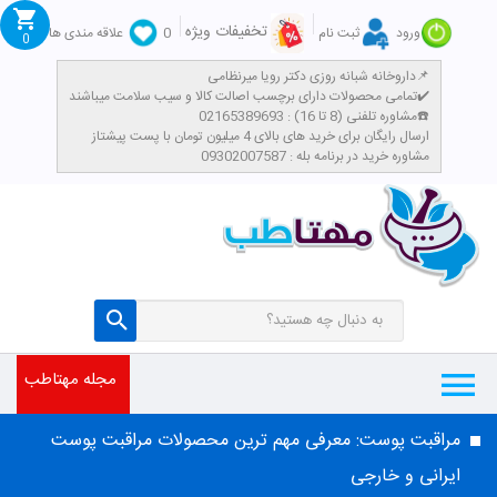
تخفیفات ویژه
ورود
ثبت نام
0
علاقه مندی ها
0
داروخانه شبانه روزی دکتر رویا میرنظامی📌
تمامی محصولات دارای برچسب اصالت کالا و سیب سلامت میباشند✔️
مشاوره تلفنی (8 تا 16) : 02165389693☎️
​ارسال رایگان برای خرید های بالای 4 میلیون تومان با پست پیشتاز
مشاوره خرید در برنامه بله : 09302007587
مجله مهتاطب
مراقبت پوست: معرفی مهم ترین محصولات مراقبت پوست
ایرانی و خارجی