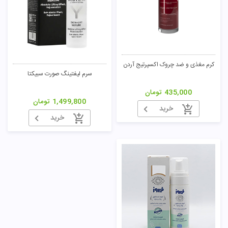
کرم مغذی و ضد چروک اکسپرتیج آردن
سرم لیفتینگ صورت سبیکتا
435,000
تومان
1,499,800
تومان
خرید
خرید