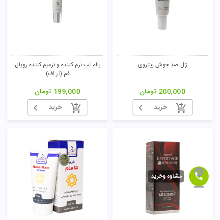
ژل ضد جوش بیتروی
بالم لب نرم کننده و ترمیم کننده رویال
فم (آر اف)
200,000
تومان
199,000
تومان
خرید
خرید
مشاوه وخرید