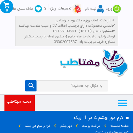
تخفیفات ویژه
ورود
ثبت نام
0
علاقه مندی ها
0
داروخانه شبانه روزی دکتر رویا میرنظامی📌
تمامی محصولات دارای برچسب اصالت کالا و سیب سلامت میباشند✔️
مشاوره تلفنی (8 تا 16) : 02165389693☎️
​ارسال رایگان برای خرید های بالای 4 میلیون تومان با پست پیشتاز
مشاوره خرید در برنامه بله : 09302007587
مجله مهتاطب
کرم دور چشم 4 در 1 اریکه
صفحه نخست
مراقبت پوست
دور چشم
کرم و سرم دور چشم
کرم دور چشم 4 در 1 اریکه