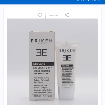
مقایسـه