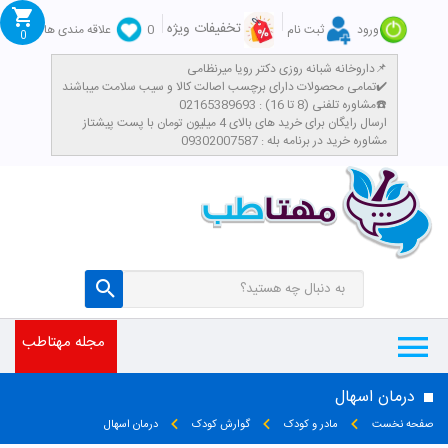
تخفیفات ویژه
ورود
ثبت نام
0
علاقه مندی ها
0
داروخانه شبانه روزی دکتر رویا میرنظامی📌
تمامی محصولات دارای برچسب اصالت کالا و سیب سلامت میباشند✔️
مشاوره تلفنی (8 تا 16) : 02165389693☎️
​ارسال رایگان برای خرید های بالای 4 میلیون تومان با پست پیشتاز
مشاوره خرید در برنامه بله : 09302007587
تومان
مجله مهتاطب
درمان اسهال
صفحه نخست
مادر و کودک
گوارش کودک
درمان اسهال