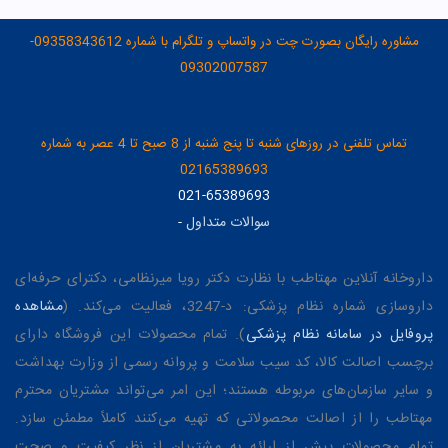
مشاوره رایگان بصورت چت در واتساپ و تلگرام با شماره 09358343612-
09302007587
تماس تلفنی در روزهای شنبه تا پنج شنبه از 8 صبح تا 4 عصر به شماره
02165389693
021-65389693
سوالات متداول
-
داروخانه آنلاین مهتاطب با نظارت دکتر رویا میرنظامی، دکترای حرفه‌ای
داروسازی شماره نظام پزشکی: د-3247، فعالیت می‌کند. (
مشاهده
پروفایل در سامانه نظام پزشکی
). تمام محصولات این فروشگاه دارای
برچسب اصالت کالا، کد سیب سلامت و پروانه رسمی از وزارت بهداشت
و سایر سازمان‌های مربوطه هستند؛ این امر می‌تواند مشتریان محترم
مهتاطب را از اصالت محصولاتی که تهیه می‌کنند کاملاً مطمئن سازد.
تمام محصولات پیش از ارائه به مشتریان از نظر کیفیت و صحت