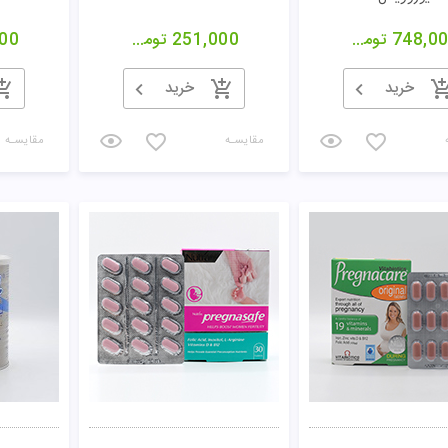
748,0
تومان
251,000
تومان
00
خرید
خرید
مقایسـه
مقایسـه