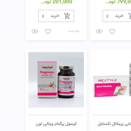
799,0
تومان
201,000
تومان
خرید
خرید
مقایسـه
ی پریناتال نکستایل
کپسول پرگمام ویتالی تون