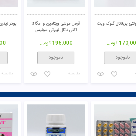
تی پریناتال گلوک ویت
قرص مولتی ویتامین و امگا 3
پودر لیدی
اکتی ناتال لیبرتی سوئیس
170,0
تومان
196,000
تومان
00
ناموجود
ناموجود
مقایسـه
مقایسـه