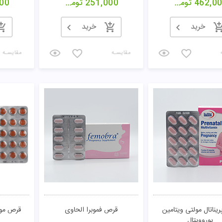
462,0
تومان
251,000
تومان
00
خرید
خرید
مقایسـه
مقایسـه
یناتال مولتی ویتامین
قرص فموبرا الحاوی
قرص مولت
یوروویتال