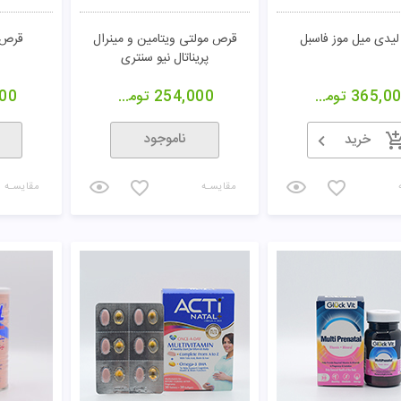
لیدی میل موز فاسبل
قرص مولتی ویتامین و مینرال
قرص پ
پریناتال نیو سنتری
365,0
تومان
254,000
تومان
00
ناموجود
خرید
مقایسـه
مقایسـه