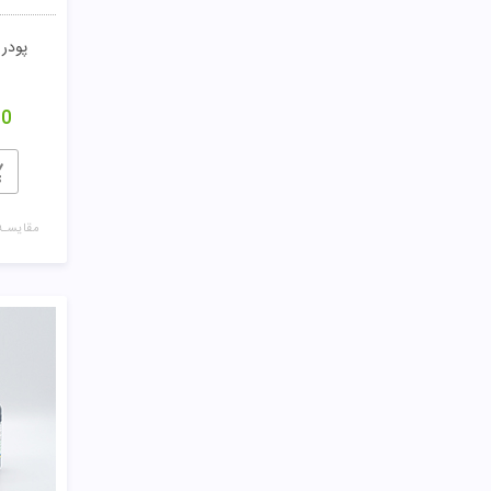
پودر 
00
مقایسـه