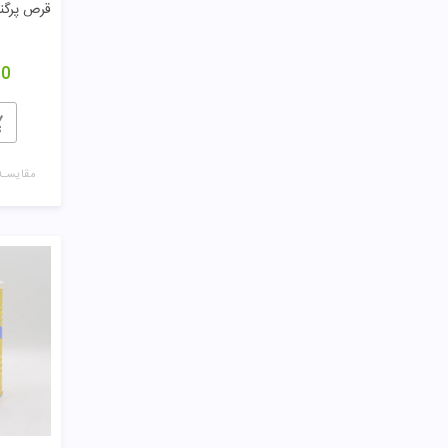
قرص پرگنا
00
مقایسـه