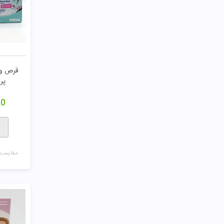
قرص و 
پر
00
مقایسـه