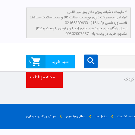
داروخانه شبانه روزی دکتر رویا میرنظامی📌
تمامی محصولات دارای برچسب اصالت کالا و سیب سلامت میباشند✔️
مشاوره تلفنی (8 تا 16) : 02165389693☎️
​ارسال رایگان برای خرید های بالای 4 میلیون تومان با پست پیشتاز
مشاوره خرید در برنامه بله : 09302007587
سبد خرید
0
مجله مهتاطب
 کودک
فحه نخست
مکمل ها
مولتی ویتامین
مولتی ویتامین بارداری