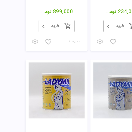
234,0
تومان
899,000
تومان
خرید
خرید
مقایسـه