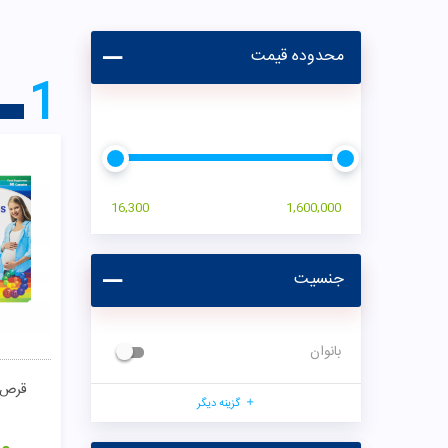
محدوده قیمت
1
16,300
1,600,000
جنسیت
بانوان
قرص م
گزینه دیگر