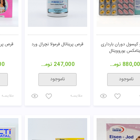
کپسول دوران بارداری
قرص پریناتال فرمولا نچرال ورد
قرص پرین
ینامکس یوروویتال
880,0
تومان
247,000
تومان
00
ناموجود
ناموجود
مقایسـه
مقایسـه