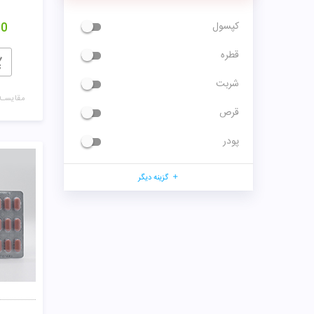
کپسول
00
قطره
شربت
مقایسـه
قرص
پودر
گزینه دیگر