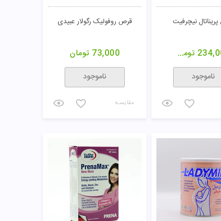
ریناتال نیچرفیت
قرص روفولیک رگولار عبیدی
234,0
تومان
73,000
تومان
ناموجود
ناموجود
مقایسـه