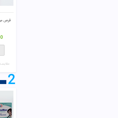
قرص مول
00
مقایسـه
2