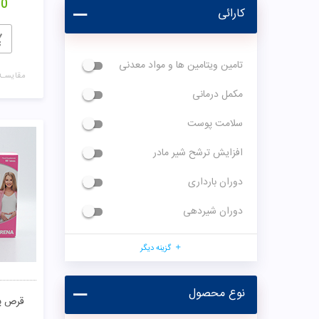
00
کارائی
تامین ویتامین ها و مواد معدنی
مقایسـه
مکمل درمانی
سلامت پوست
افزایش ترشح شیر مادر
دوران بارداری
دوران شیردهی
گزینه دیگر
نوع محصول
قرص پر