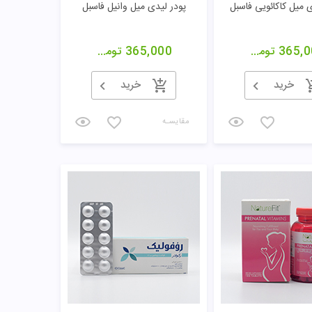
ی میل کاکائویی فاسبل
پودر لیدی میل وانیل فاسبل
365,0
تومان
365,000
تومان
خرید
خرید
مقایسـه