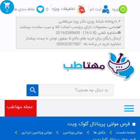
تخفیفات ویژه
ورود
ثبت نام
0
علاقه مندی ها
0
داروخانه شبانه روزی دکتر رویا میرنظامی📌
تمامی محصولات دارای برچسب اصالت کالا و سیب سلامت میباشند✔️
مشاوره تلفنی (8 تا 16) : 02165389693☎️
​ارسال رایگان برای خرید های بالای 4 میلیون تومان با پست پیشتاز
مشاوره خرید در برنامه بله : 09302007587
مجله مهتاطب
قرص مولتی پریناتال گلوک ویت
صفحه نخست
مکمل ها
مولتی ویتامین
مولتی ویتامین بارداری
قرص مولتی پریناتال گلوک ویت