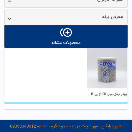
معرفی برند
محصولات مشابه
پودر لیدی میل کاکائویی فاسبل
مشاوره رایگان بصورت چت در واتساپ و تلگرام با شماره 09358343612-