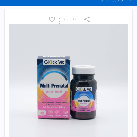
مقایسـه