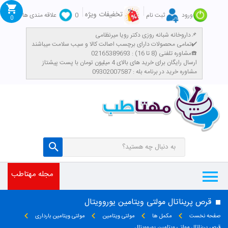
تخفیفات ویژه
ورود
ثبت نام
0
علاقه مندی ها
0
داروخانه شبانه روزی دکتر رویا میرنظامی📌
تمامی محصولات دارای برچسب اصالت کالا و سیب سلامت میباشند✔️
مشاوره تلفنی (8 تا 16) : 02165389693☎️
​ارسال رایگان برای خرید های بالای 4 میلیون تومان با پست پیشتاز
مشاوره خرید در برنامه بله : 09302007587
مجله مهتاطب
قرص پریناتال مولتی ویتامین یوروویتال
صفحه نخست
مکمل ها
مولتی ویتامین
مولتی ویتامین بارداری
قرص پریناتال مولتی ویتامین یوروویتال