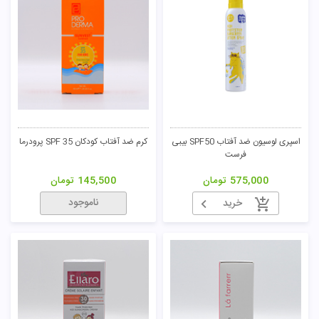
اسپری لوسیون ضد آفتاب SPF50 بیبی
کرم ضد آفتاب کودکان SPF 35 پرودرما
فرست
575,000
تومان
145,500
تومان
ناموجود
خرید
تومان