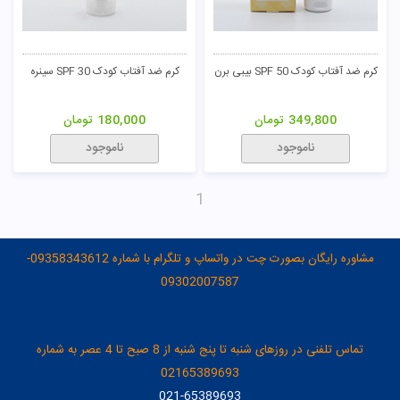
کرم ضد آفتاب کودک SPF 50 بیبی برن
کرم ضد آفتاب کودک 30 SPF سینره
349,800
تومان
180,000
تومان
ناموجود
ناموجود
1
مشاوره رایگان بصورت چت در واتساپ و تلگرام با شماره 09358343612-
09302007587
تماس تلفنی در روزهای شنبه تا پنج شنبه از 8 صبح تا 4 عصر به شماره
02165389693
021-65389693