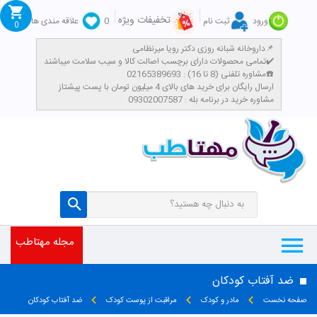
تخفیفات ویژه
ورود
ثبت نام
0
علاقه مندی ها
0
داروخانه شبانه روزی دکتر رویا میرنظامی📌
تمامی محصولات دارای برچسب اصالت کالا و سیب سلامت میباشند✔️
مشاوره تلفنی (8 تا 16) : 02165389693☎️
​ارسال رایگان برای خرید های بالای 4 میلیون تومان با پست پیشتاز
مشاوره خرید در برنامه بله : 09302007587
مجله مهتاطب
ضد آفتاب کودکان
صفحه نخست
مادر و کودک
مراقبت از پوست کودک
ضد آفتاب کودکان