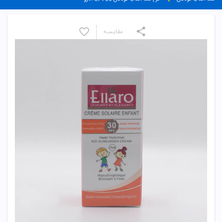
مقایسـه