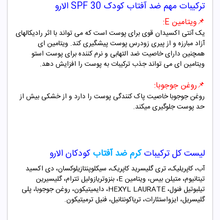
ترکیبات مهم ضد آفتاب کودک
SPF 30
الارو
📌
ویتامین
E
:
یک آنتی اکسیدان قوی برای پوست است که می تواند با اثر رادیکالهای
آزاد مبارزه و از پیری زودرس پوست پیشگیری کند. ویتامین ای
همچنین دارای خاصیت ضد التهابی و نرم کننده برای پوست استو
ویتامین ای می تواند جذب ترکیبات به پوست را افزایش دهد.
📌
روغن جوجوبا:
روغن جوجوبا خاصیت پاک کنندگی پوست را دارد و از خشکی بیش از
حد پوست جلوگیری میکند.
لیست کل ترکیبات
کرم ضد آفتاب
کودکان الارو
آب، کاپریلیک، تری گلیسرید کاپریک، سیکلوپنتازیلوکسان، دی اکسید
تیتانیوم، متیلن بیس، ویتامین
E
، بنزوتریازولیل تترام، گلیسیرین
تیلبوتیل فنول،
HEXYL LAURATE
، دایمیتیکون، روغن جوجوبا، پلی
گلیسریل، ایزواستئارات، تریاکونتانیل، فنیل ترمیتیکون.