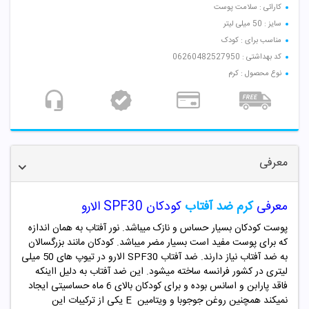
کارائی : سلامت پوست
سایز : 50 میلی لیتر
مناسب برای : کودک
کد بهداشتی : 06260482527950
نوع محصول : کرم
معرفی
معرفی
کرم ضد آفتاب
کودکان
SPF30
الارو
پوست کودکان بسیار حساس و نازک میباشد. نور آفتاب به همان اندازه
که برای پوست مفید است بسیار مضر میباشد. کودکان مانند بزرگسالان
به ضد آفتاب نیاز دارند. ضد آفتاب
SPF30
الارو در تیوپ های
50
میلی
لیتری در کشور فرانسه ساخته میشود. این ضد آفتاب به دلیل ااینکه
فاقد پارابن و اسانس بوده و برای کودکان بالای
6
ماه حساسیتی ایجاد
نمیکند همچنین روغن جوجوبا و ویتامین
E
یکی از ترکیبات این