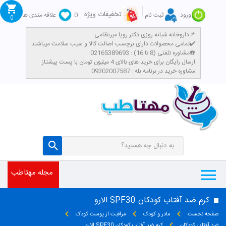
تخفیفات ویژه
ورود
ثبت نام
0
علاقه مندی ها
0
داروخانه شبانه روزی دکتر رویا میرنظامی📌
تمامی محصولات دارای برچسب اصالت کالا و سیب سلامت میباشند✔️
مشاوره تلفنی (8 تا 16) : 02165389693☎️
​ارسال رایگان برای خرید های بالای 4 میلیون تومان با پست پیشتاز
مشاوره خرید در برنامه بله : 09302007587
مجله مهتاطب
کرم ضد آفتاب کودکان SPF30 الارو
صفحه نخست
مادر و کودک
مراقبت از پوست کودک
ضد آفتاب کودکان
کرم ضد آفتاب کودکان SPF30 الارو