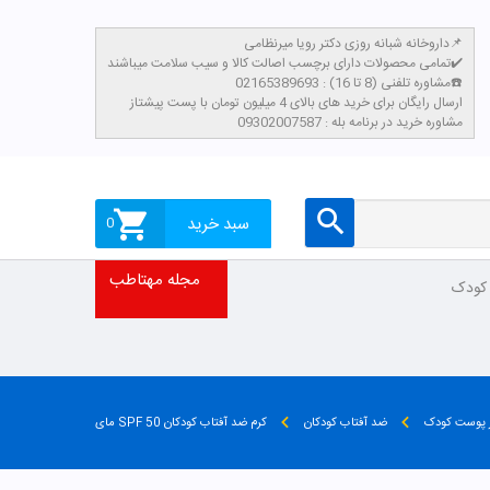
داروخانه شبانه روزی دکتر رویا میرنظامی📌
تمامی محصولات دارای برچسب اصالت کالا و سیب سلامت میباشند✔️
مشاوره تلفنی (8 تا 16) : 02165389693☎️
​ارسال رایگان برای خرید های بالای 4 میلیون تومان با پست پیشتاز
مشاوره خرید در برنامه بله : 09302007587
سبد خرید
0
مجله مهتاطب
 کودک
ز پوست کودک
ضد آفتاب کودکان
کرم ضد آفتاب کودکان SPF 50 مای