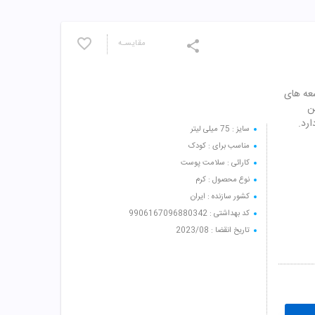
مقایسـه
ر اشعه های
ن
رد.
سایز : 75 میلی لیتر
مناسب برای : کودک
کارائی : سلامت پوست
نوع محصول : کرم
کشور سازنده : ایران
کد بهداشتی : 9906167096880342
تاریخ انقضا : 2023/08