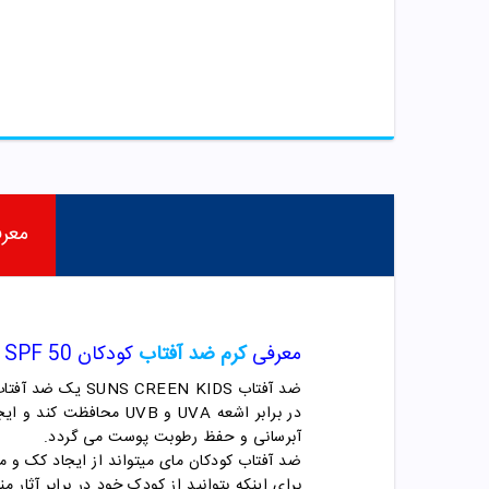
معر
معرفی
کرم ضد آفتاب
کودکان SPF 50 مای
ضد آفتاب SUNS CREEN KIDS یک ضد آفتاب مخصوص کودکان از برند ایرانی مای می باشد که در حجم 75 میلی لیتر دارد. باین
در برابر اشعه UVA و UVB محافظت کند و ایجاد چربی و سنگینی بر روی پوست نمی کند. این
آبرسانی و حفظ رطوبت پوست می گردد.
ضد آفتاب کودکان مای میتواند از ایجاد کک و مک و یا 
برای اینکه بتوانید از کودک خود در برابر آث