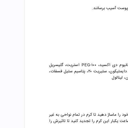
پوست آسیب برسانند.
آب، اتیل هگزی متوکسی سینامات، سیکلومتیکون، گلیسرین، بوتیل متوکسی دی بنزول متان، ۴-متیل بنزیلیدن کامفور، تیتانیوم دی اکسید، PEG-۱۰۰ استریت، گلیسریل
استریت، ستیل الکل، اتیل هگزیل پالمیتیت، جوجوبا استرز، پلی اکریلامید، لااورت۷، C۱۳- ۱۴ ایزوپارافین، پروپیلن گلیکول، دایمتیکون، ستیریت ۲۰، پتاسیم ستیل فسفات،
، لینالول
د را ماساژ دهید تا کرم در تمام نواحی به غیر
. هر 32-4 ساعت یکبار این کرم را تجدید کنید تا تاثیرش را