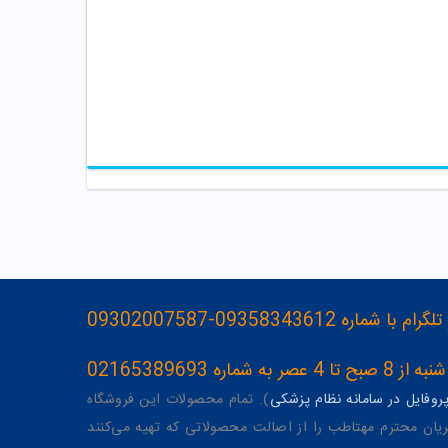
093583436-09302007587
ه 02165389693
وفایل در سامانه نظام پزشکی
). تمام محصولات این فروشگاه
یان محترم مهتاطب را از اصالت محصولاتی که تهیه می‌کنند