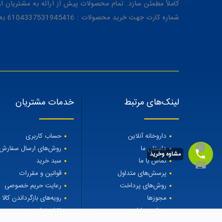
کاملاً مطمئن سازد. تمام محصولات پیش از ارائه به مشتریان 
شماره کارت جهت خرید محصولات : 6104337531945416 به نام رویا میرنظامی
لینک‌های مرتبط
خدمات مشتریان
داروخانه آنلاین
حساب کاربری
داستان ما
روش‌های ارسال سفارش
مشاوه وخرید
تماس با ما
سبد خرید
پرسش‌های متداول
قوانین و مقررات
روش‌های پرداخت
رعایت حریم خصوصی
مجوزها
رویه‌های بازگرداندن کالا
مجله مهتاطب
نقشه سایت