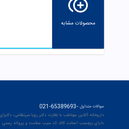
محصولات مشابه
021-65389693
-
سوالات متداول
داروخانه آنلاین مهتاطب با نظارت دکتر رویا میرنظامی، دکترای حرفه‌ای دار
دارای برچسب اصالت کالا، کد سیب سلامت و پروانه رسمی از 