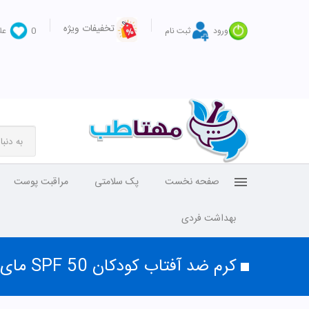
تخفیفات ویژه
ورود
ثبت نام
0
عل
صفحه نخست
پک سلامتی
مراقبت پوست
بهداشت فردی
کرم ضد آفتاب کودکان SPF 50 مای