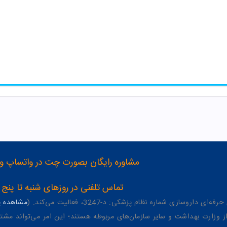
مشاوره رایگان بصورت چت در واتساپ و تلگرام با شماره 12
تماس تلفنی در روزهای شنبه تا پنج شنبه از 8 صبح تا 4 عصر به شمار
وسازی شماره نظام پزشکی: د-3247، فعالیت می‌کند. (
مشاهده پر
وزارت بهداشت و سایر سازمان‌های مربوطه هستند؛ این امر می‌تواند مشتر