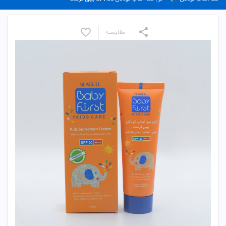
مقایسـه