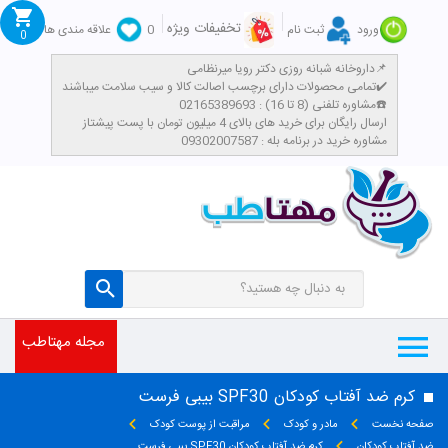
تخفیفات ویژه
ورود
ثبت نام
0
علاقه مندی ها
0
داروخانه شبانه روزی دکتر رویا میرنظامی📌
تمامی محصولات دارای برچسب اصالت کالا و سیب سلامت میباشند✔️
مشاوره تلفنی (8 تا 16) : 02165389693☎️
​ارسال رایگان برای خرید های بالای 4 میلیون تومان با پست پیشتاز
مشاوره خرید در برنامه بله : 09302007587
مجله مهتاطب
کرم ضد آفتاب کودکان SPF30 بیبی فرست
صفحه نخست
مادر و کودک
مراقبت از پوست کودک
ضد آفتاب کودکان
کرم ضد آفتاب کودکان SPF30 بیبی فرست