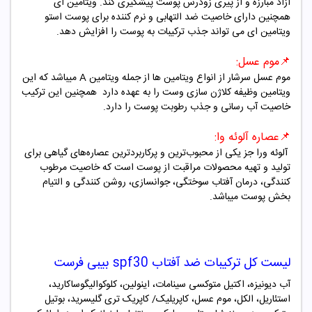
آزاد مبارزه و از پیری زودرس پوست پیشگیری کند. ویتامین ای
همچنین دارای خاصیت ضد التهابی و نرم کننده برای پوست استو
ویتامین ای می تواند جذب ترکیبات به پوست را افزایش دهد.
📌
موم عسل:
موم عسل سرشار از انواع ویتامین ها از جمله ویتامین
A
میباشد که این
ویتامین وظیفه کلاژن سازی وست را به عهده دارد همچنین این ترکیب
خاصیت آب رسانی و جذب رطوبت پوست را دارد.
📌
عصاره آلوئه وا:
آلوئه ورا جز یکی از محبوب‌ترین و پرکاربردترین عصاره‌های گیاهی برای
تولید و تهیه محصولات مراقبت از پوست است که خاصیت مرطوب
کنندگی، درمان آفتاب سوختگی، جوانسازی، روشن کنندگی و التیام
بخش پوست میباشد.
لیست کل ترکیبات ضد آفتاب
spf30
بیبی فرست
آب دیونیزه، اکتیل متوکسی سینامات، اینولین، کلوکوالیگوساکارید،
استئاریل، الکل، موم عسل، کاپریلیک/ کاپریک تری گلیسرید، بوتیل