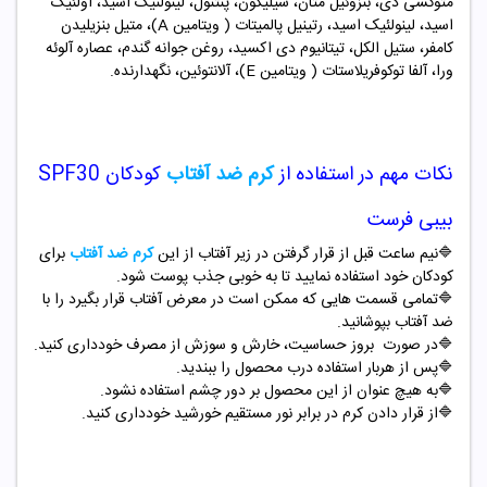
متوکسی دی، بنزوئیل متان، سیلیکون، پنتنول، لینولنیک اسید، اولئیک
اسید، لینولئیک اسید، رتینیل پالمیتات ( ویتامین
A
)، متیل بنزیلیدن
کامفر، ستیل الکل، تیتانیوم دی اکسید، روغن جوانه گندم، عصاره آلوئه
ورا، آلفا توکوفریلاستات ( ویتامین
E
)، آلانتوئین، نگهدارنده.
نکات مهم در استفاده از
کرم ضد آفتاب
کودکان
SPF30
بیبی فرست
🔷نیم ساعت قبل از قرار گرفتن در زیر آفتاب از این
کرم ضد آفتاب
برای
کودکان خود استفاده نمایید تا به خوبی جذب پوست شود.
🔷تمامی قسمت هایی که ممکن است در معرض آفتاب قرار بگیرد را با
ضد آفتاب بپوشانید.
🔷در صورت بروز حساسیت، خارش و سوزش از مصرف خودداری کنید.
🔷پس از هربار استفاده درب محصول را ببندید.
🔷به هیچ عنوان از این محصول بر دور چشم استفاده نشود.
🔷از قرار دادن کرم در برابر نور مستقیم خورشید خودداری کنید.