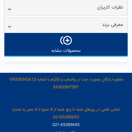
نظرات کاربران
معرفی برند
محصولات مشابه
مشاوره رایگان بصورت چت در واتساپ و تلگرام با شماره 09358343612-
09302007587
تماس تلفنی در روزهای شنبه تا پنج شنبه از 8 صبح تا 4 عصر به شماره
02165389693
021-65389693