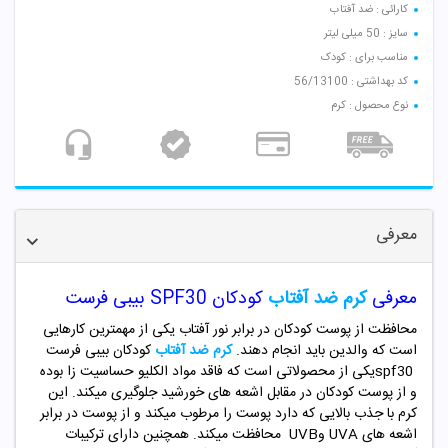
کارائی : ضد آفتاب
سایز : 50 میلی لیتر
مناسب برای : کودک
کد بهداشتی : 56/13100
نوع محصول : کرم
معرفی
معرفی
کرم ضد آفتاب
کودکان
SPF30
ب
یبی
فرست
محافظت از پوست کودکان در برابر نور آفتاب یکی از مهمترین کارهایی
است که والدین باید انجام دهند.
کرم ضد آفتاب
کودکان بیبی فرست
spf30
یکی از محصولاتی است که فاقد مواد الکلیو حساسیت زا بوده
و از پوست کودکان در مقابل اشعه های خورشید جلوگیری میکند. این
کرم با جذب بالایی که دارد پوست را مرطوب میکند و از پوست در برابر
اشعه های
UVA
و
UVB
محافظت میکند. همچنین دارای ترکیبات