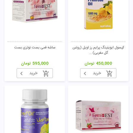
کپسول ایوینینگ پرایم رز اویل (روغن
ساشه فمی بست نوتری بست
گل مغربی) ...
450,000
تومان
595,000
تومان
خرید
خرید