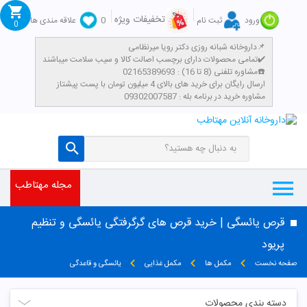
تخفیفات ویژه
ورود
ثبت نام
0
علاقه مندی ها
0
داروخانه شبانه روزی دکتر رویا میرنظامی📌
تمامی محصولات دارای برچسب اصالت کالا و سیب سلامت میباشند✔️
مشاوره تلفنی (8 تا 16) : 02165389693☎️
​ارسال رایگان برای خرید های بالای 4 میلیون تومان با پست پیشتاز
مشاوره خرید در برنامه بله : 09302007587
مجله مهتاطب
قرص یائسگی | خرید قرص های گرگرفتگی یائسگی و تنظیم
پریود
صفحه نخست
مکمل ها
مکمل غذایی
یائسگی و قاعدگی
دسته بندی محصولات