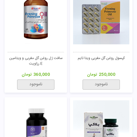
کپسول روغن گل مغربی ویتا تایم
سافت ژل روغن گل مغربی و ویتامین
E رزاویت
250,000
تومان
360,000
تومان
ناموجود
ناموجود