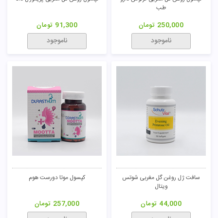
طب
250,000
تومان
91,300
تومان
ناموجود
ناموجود
سافت ژل روغن گل مغربی شوتس
کپسول موتا دورست هوم
ویتال
44,000
تومان
257,000
تومان