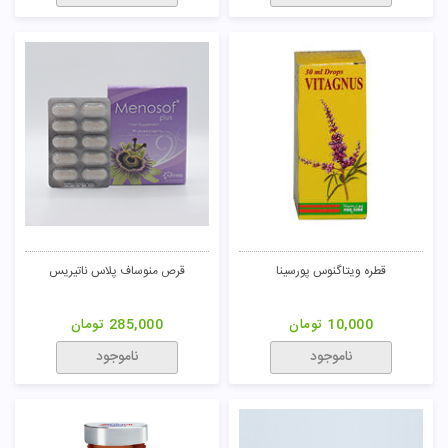
قطره ویتاگنوس پورسینا
قرص منوساف پلاس ناتیریس
10,000
تومان
285,000
تومان
ناموجود
ناموجود