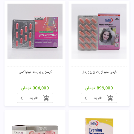
قرص منو اورت یوروویتال
کپسول پریمنتا نوتراکس
899,000
تومان
306,000
تومان
خرید
خرید