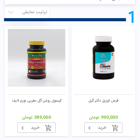
1
ترتیب نمایش
قرص اوزیل دکتر گیل
کپسول روغن گل مغربی نورم لایف
990,000
تومان
389,000
تومان
خرید
خرید