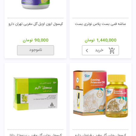
ساشه فمی بست پلاس نوتری بست
کپسول ایون اویل گل مغربی تهران دارو
1,440,000
تومان
90,000
تومان
ناموجود
خرید
کپسول روغن گل مغربی فرنوش دارو
کپسول روغن گل مغربی پریموژل دانا