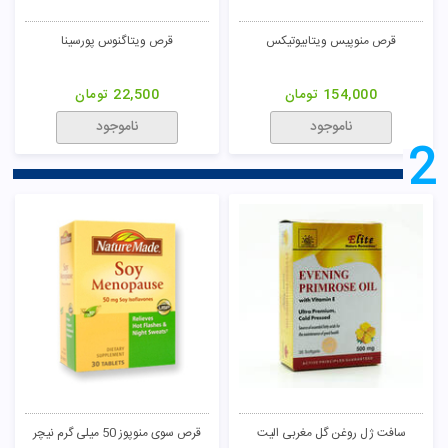
قرص منوپیس ویتابیوتیکس
قرص ویتاگنوس پورسینا
154,000
تومان
22,500
تومان
ناموجود
ناموجود
2
سافت ژل روغن گل مغربی الیت
قرص سوی منوپوز 50 میلی گرم نیچر