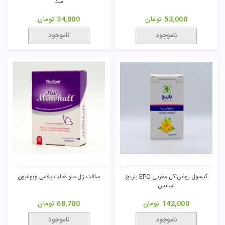
مید
53,000
تومان
34,000
تومان
ناموجود
ناموجود
کپسول روغن گل مغربی EPO باریج
سافت ژل منو هالت پلاس ویواتیون
اسانس
142,000
تومان
68,700
تومان
ناموجود
ناموجود