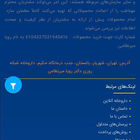
تمایل به بارداری
و سایر سازمان‌های مربوطه هستند؛ این امر می‌تواند مشتریان محترم
پزشک شما می‌تواند با توجه به شرایط شما، بهترین نوع قرص یائسگی
مهتاطب را از اصالت محصولاتی که تهیه می‌کنند کاملاً مطمئن سازد.
را برای شما تجویز کند.
تمام محصولات پیش از ارائه به مشتریان از نظر کیفیت و صحت
قرص‌های تنظیم قاعدگی: کنترل چرخه قاعدگی
اطلاعات نیز بررسی می‌شوند.
قرص‌های تنظیم قاعدگی برای زنانی که دچار مشکلاتی مانند پریودهای
شماره کارت جهت خرید محصولات : 6104337531945416 به نام رویا
نامنظم، دردناک یا شدید هستند، مفید هستند. این قرص‌ها حاوی
میرنظامی
مقادیری از هورمون‌های زنانه هستند که می‌توانند به تنظیم چرخه
قاعدگی و کاهش علائم کمک کنند.
آدرس: تهران، شهریار، باغستان، جنب درمانگاه حکیم، داروخانه شبانه
انواع مختلفی از قرص‌های تنظیم قاعدگی وجود دارد که هر کدام
ترکیبات هورمونی متفاوتی دارند. برخی از این قرص‌ها حاوی دوز ثابتی
روزی دکتر رویا میرنظامی
از هورمون‌های زنانه هستند، در حالی که برخی دیگر حاوی دوزهای
متغیری هستند.
لینک‌های مرتبط
قرص های یائسگی می توانند ابزاری مفید برای مدیریت علائم یائسگی
و تنظیم دوره های قاعدگی باشند. با این حال، قبل از شروع مصرف هر
داروخانه آنلاین
گونه دارویی، حتماً با پزشک خود مشورت کنید تا مطمئن شوید که این
داستان ما
دارو برای شما مناسب است.
تماس با ما
پرسش‌های متداول
روش‌های پرداخت
مجوزها