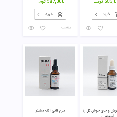
683,0
تومان
587,000
تومان
خرید
خرید
مقایسـه
ش و جای جوش گل رز
سرم آنتی آکنه میلیتو
اوردینری