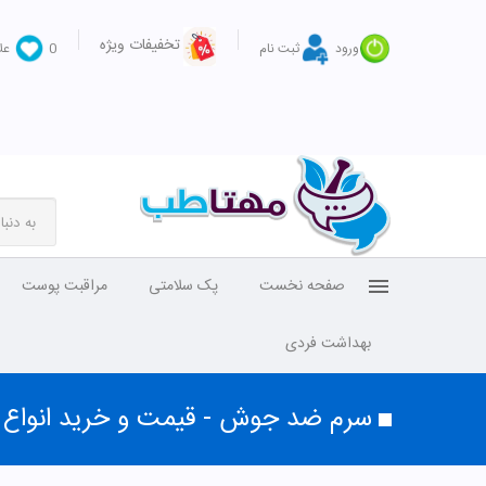
تخفیفات ویژه
ورود
ثبت نام
0
عل
صفحه نخست
پک سلامتی
مراقبت پوست
بهداشت فردی
سرم ضد جوش - قیمت و خرید انوا