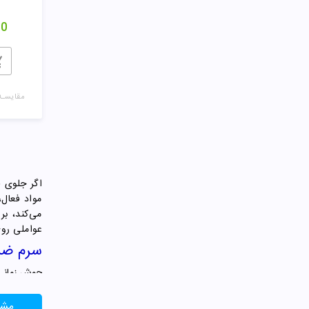
00
مقایسـه
اگر جلوی ق
مواد فعال،
می‌کند، بر
عواملی روی
سرم ضد
جوش زمانی 
چربی پوست ر
می‌شود و چ
مشا