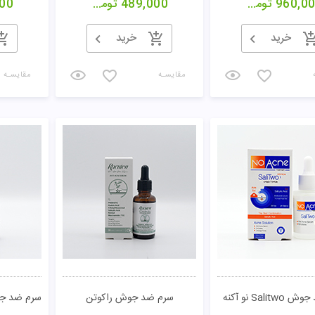
960,0
تومان
489,000
تومان
00
خرید
خرید
مقایسـه
مقایسـه
Salit نو آکنه
سرم ضد جوش راکوتن
سرم ضد جو