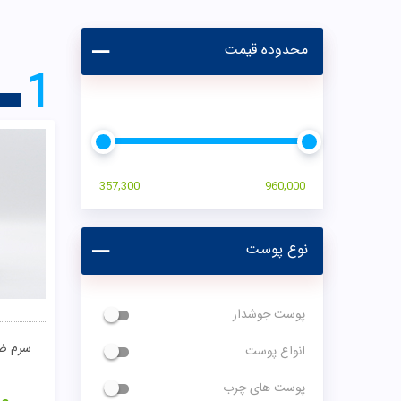
محدوده قیمت
1
357,300
960,000
نوع پوست
پوست جوشدار
سرم ضد
انواع پوست
پوست های چرب