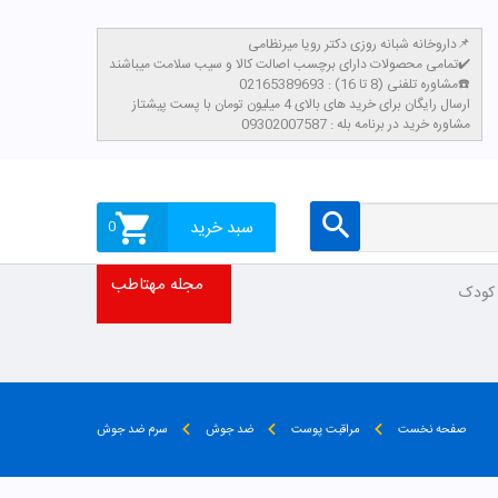
داروخانه شبانه روزی دکتر رویا میرنظامی📌
تمامی محصولات دارای برچسب اصالت کالا و سیب سلامت میباشند✔️
مشاوره تلفنی (8 تا 16) : 02165389693☎️
​ارسال رایگان برای خرید های بالای 4 میلیون تومان با پست پیشتاز
مشاوره خرید در برنامه بله : 09302007587
سبد خرید
0
مجله مهتاطب
 کودک
صفحه نخست
مراقبت پوست
ضد جوش
سرم ضد جوش