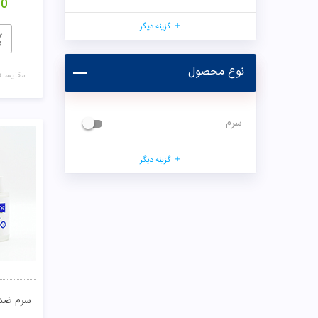
00
گزینه دیگر
نوع محصول
مقایسـه
سرم
گزینه دیگر
سرم ضد جوش wo