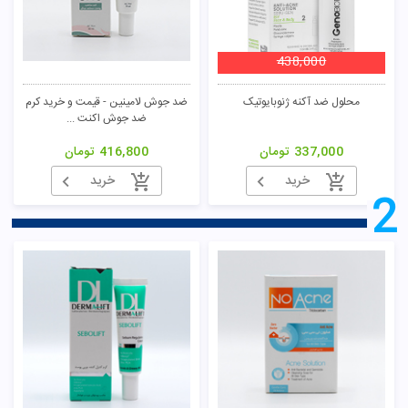
438,000
محلول ضد آکنه ژنوبایوتیک
ضد جوش لامینین - قیمت و خرید کرم
ضد جوش اکنت ...
337,000
تومان
416,800
تومان
خرید
خرید
2