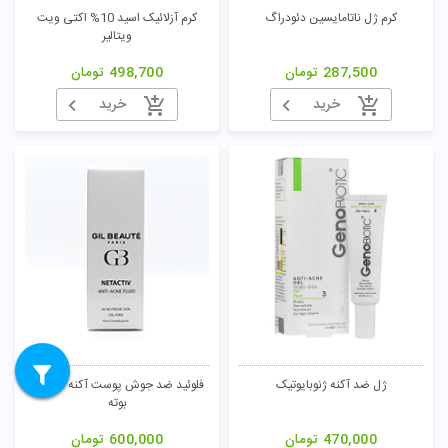
کرم ژل ناتامایسین دئودراگ
کرم آزلائیک اسید 10% اکتی ویت
ویتالیر
287,500
تومان
498,700
تومان
خرید
خرید
ژل ضد آکنه ژنوبایوتیک
فلوئید ضد جوش پوست آکنه دار ژیل
بوته
470,000
تومان
600,000
تومان