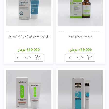
سرم ضد جوش تینولا
ژل کرم ضد جوش 6 در 1 اسکین وان
489,000
تومان
360,000
تومان
خرید
خرید