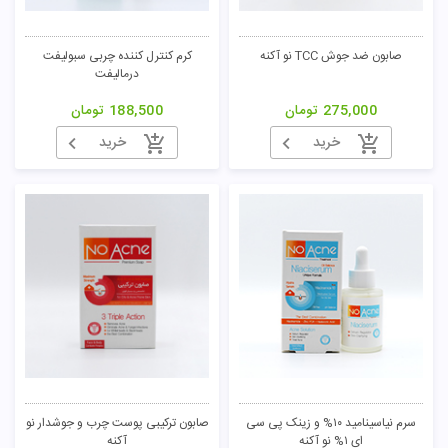
صابون ضد جوش TCC نو آکنه
کرم کنترل کننده چربی سبولیفت
درمالیفت
275,000
تومان
188,500
تومان
خرید
خرید
سرم نیاسینامید ۱۰% و زینک پی سی
صابون ترکیبی پوست چرب و جوشدار نو
ای ۱% نو آکنه
آکنه