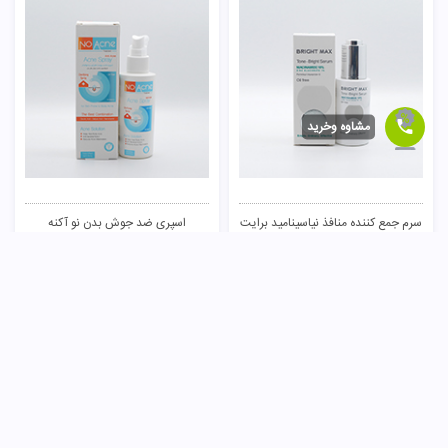
مشاوه وخرید
سرم جمع کننده منافذ نیاسینامید برایت
اسپری ضد جوش بدن نو آکنه
مکس
1,190,000
تومان
357,000
تومان
ناموجود
ناموجود
3