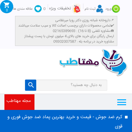
تخفیفات ویژه
ورود
ثبت نام
0
علاقه مندی ها
0
داروخانه شبانه روزی دکتر رویا میرنظامی📌
تمامی محصولات دارای برچسب اصالت کالا و سیب سلامت میباشند✔️
مشاوره تلفنی (8 تا 16) : 02165389693☎️
​ارسال رایگان برای خرید های بالای 4 میلیون تومان با پست پیشتاز
مشاوره خرید در برنامه بله : 09302007587
مجله مهتاطب
کرم ضد جوش - قیمت و خرید بهترین پماد ضد جوش فوری و
قوی