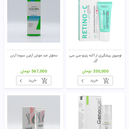
لوسیون پیشگیری از آکنه رتینو-سی سی
محلول ضد جوش آزلین سبوما آردن
گل
330,000
تومان
567,000
تومان
خرید
خرید