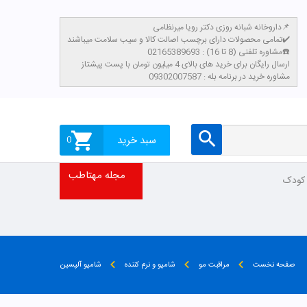
داروخانه شبانه روزی دکتر رویا میرنظامی📌
تمامی محصولات دارای برچسب اصالت کالا و سیب سلامت میباشند✔️
مشاوره تلفنی (8 تا 16) : 02165389693☎️
​ارسال رایگان برای خرید های بالای 4 میلیون تومان با پست پیشتاز
مشاوره خرید در برنامه بله : 09302007587
سبد خرید
0
مجله مهتاطب
 کودک
صفحه نخست
مراقبت مو
شامپو و نرم کننده
شامپو آلپسین