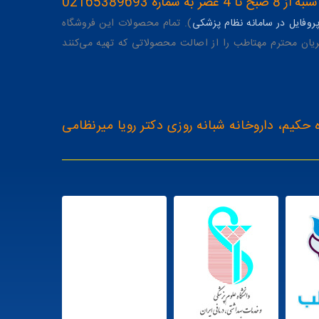
ه 02165389693
وفایل در سامانه نظام پزشکی
). تمام محصولات این فروشگاه
یان محترم مهتاطب را از اصالت محصولاتی که تهیه می‌کنند
 حکیم، داروخانه شبانه روزی دکتر رویا میرنظامی