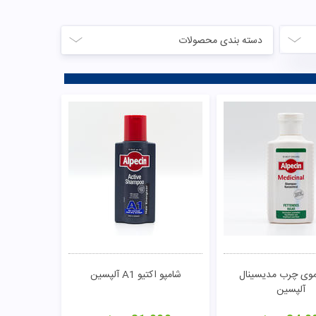
دسته بندی محصولات
موی چرب مدیسینال
شامپو اکتیو A1 آلپسین
آلپسین