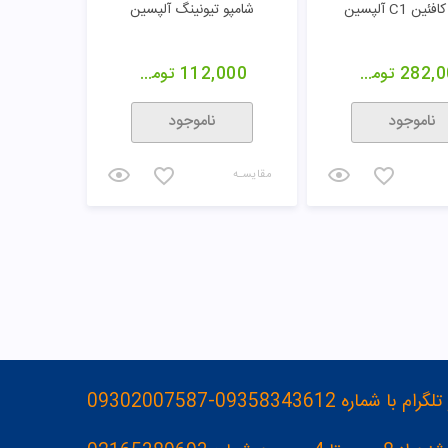
ین C1 آلپسین
شامپو تیونینگ آلپسین
282,0
تومان
112,000
تومان
ناموجود
ناموجود
مقایسـه
093583436-09302007587