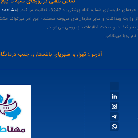
تماس تلفنی در روزهای شنبه تا پنج شنبه از 8 صبح تا 4 عصر به شمار
وسازی شماره نظام پزشکی: د-3247، فعالیت می‌کند. (
مشاهده پر
وزارت بهداشت و سایر سازمان‌های مربوطه هستند؛ این امر می‌تواند مشتر
از نظر کیفیت و صحت اطلاعات نیز بررسی می‌شوند.
آدرس: تهران، شهریار، باغستان، جنب درمانگاه