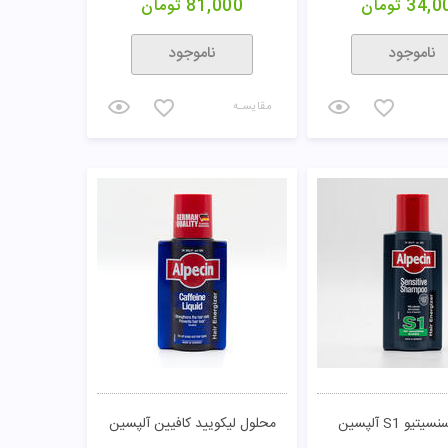
34,0
تومان
81,000
تومان
ناموجود
ناموجود
مقایسـه
یو S1 آلپسین
محلول لیکویید کافیین آلپسین