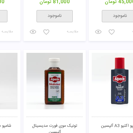
45,00
تومان
81,000
تومان
00
ناموجود
ناموجود
مقایسـه
مقایسـه
کتیو A3 آلپسین
تونيک موی فورت مدیسینال
شامپو سنسیت
آلپسین