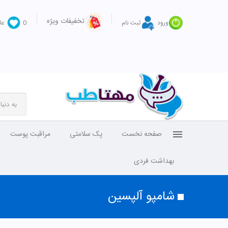
تخفیفات ویژه
ورود
ثبت نام
0
عل
صفحه نخست
پک سلامتی
مراقبت پوست
بهداشت فردی
شامپو آلپسین