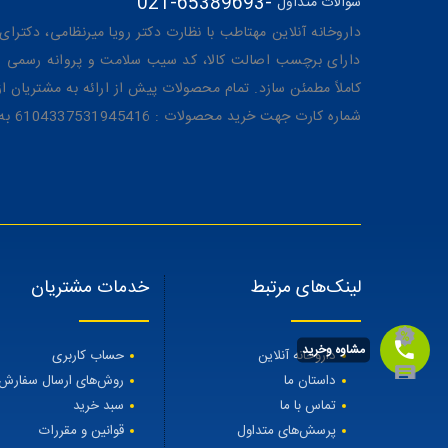
021-65389693
-
سوالات متداول
داروخانه آنلاین مهتاطب با نظارت دکتر رویا میرنظامی، دکترای حرفه‌ای دار
دارای برچسب اصالت کالا، کد سیب سلامت و پروانه رسمی از 
کاملاً مطمئن سازد. تمام محصولات پیش از ارائه به مشتریان 
شماره کارت جهت خرید محصولات : 6104337531945416 به نام رویا میرنظامی
لینک‌های مرتبط
خدمات مشتریان
مشاوه وخرید
داروخانه آنلاین
حساب کاربری
داستان ما
روش‌های ارسال سفارش
تماس با ما
سبد خرید
پرسش‌های متداول
قوانین و مقررات