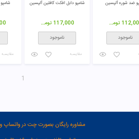
و ضد شوره آلپسین
شامپو دابل افکت کافئین آلپسین
شامپو کافئ
112,0
تومان
117,000
تومان
00
ناموجود
ناموجود
مقایسـه
مقایسـه
1
مشاوره رایگان بصورت چت در واتساپ و تلگرام با شماره 12