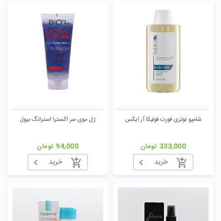
شامپو نوتری فورت فولیکا آر ایکس
ژل موی سر اکسترا استرانگ بیول
333,000
تومان
94,000
تومان
خرید
خرید