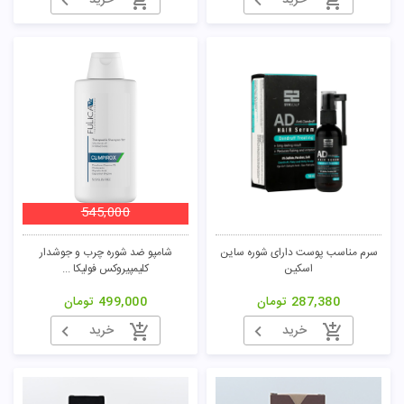
خرید
خرید
545,000
سرم مناسب پوست دارای شوره ساین
شامپو ضد شوره چرب و جوشدار
اسکین
کلیمپیروکس فولیکا ...
287,380
تومان
499,000
تومان
خرید
خرید