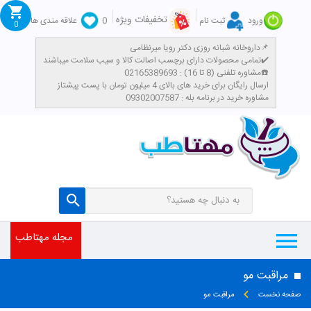
تخفیفات ویژه
ورود
ثبت نام
0
علاقه مندی ها
0
داروخانه شبانه روزی دکتر رویا میرنظامی📌
تمامی محصولات دارای برچسب اصالت کالا و سیب سلامت میباشند✔️
مشاوره تلفنی (8 تا 16) : 02165389693☎️
​ارسال رایگان برای خرید های بالای 4 میلیون تومان با پست پیشتاز
مشاوره خرید در برنامه بله : 09302007587
مجله مهتاطب
مراقبت مو
صفحه نخست
مراقبت مو