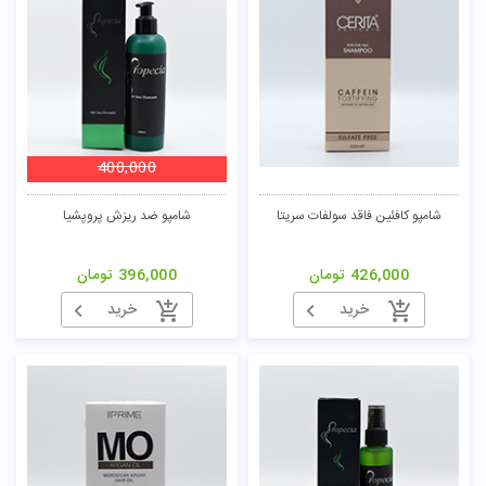
400,000
شامپو کافئین فاقد سولفات سریتا
شامپو ضد ریزش پروپشیا
426,000
تومان
396,000
تومان
خرید
خرید