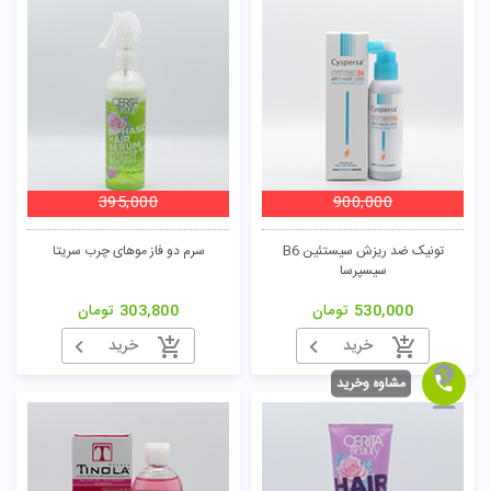
395,000
900,000
تونیک ضد ریزش سیستئین B6
سرم دو فاز موهای چرب سریتا
سیسپرسا
530,000
تومان
303,800
تومان
خرید
خرید
مشاوه وخرید