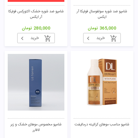
شامپو ضد شوره سولفوسال فولیکا آر
شامپو ضد شوره خشک اکتورکس فولیکا
ایکس
آر ایکس
365,000
تومان
280,000
تومان
خرید
خرید
شامپو مناسب موهای کراتینه درمالیفت
شامپو مخصوص موهای خشک و زبر
لافارر