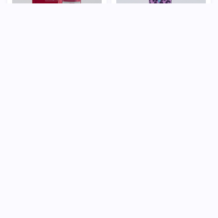
395,000
ماسک موی نازک و کم حجم فاقد
شامپو تقویت کننده مخصوص شوره
سولفات آبکشی سریتا
های خشک تینولا
304,000
تومان
227,000
تومان
خرید
خرید