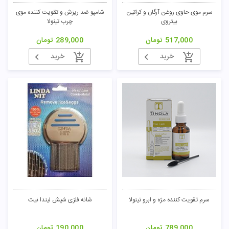
سرم موی حاوی روغن آرگان و کراتین
شامپو ضد ریزش و تقویت کننده موی
بیتروی
چرب تینولا
517,000
تومان
289,000
تومان
خرید
خرید
سرم تقویت کننده مژه و ابرو تینولا
شانه فلزی شپش لیندا نیت
789,000
تومان
190,000
تومان