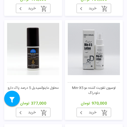
خرید
خرید
لوسیون تقویت کننده مو Min-X5
محلول ماینوکسیدیل 5 درصد پاک دارو
دئودراگ
970,000
تومان
377,000
تومان
خرید
خرید