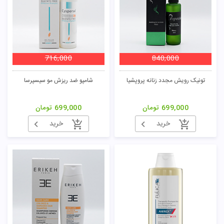
716,000
840,000
تونیک رویش مجدد زنانه پروپشیا
شامپو ضد ریزش مو سیسپرسا
699,000
تومان
699,000
تومان
خرید
خرید