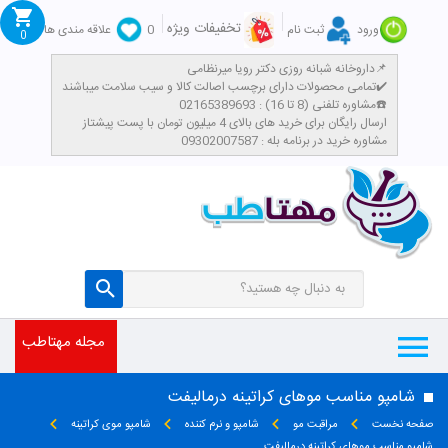
تخفیفات ویژه
ورود
ثبت نام
0
علاقه مندی ها
0
داروخانه شبانه روزی دکتر رویا میرنظامی📌
تمامی محصولات دارای برچسب اصالت کالا و سیب سلامت میباشند✔️
مشاوره تلفنی (8 تا 16) : 02165389693☎️
​ارسال رایگان برای خرید های بالای 4 میلیون تومان با پست پیشتاز
مشاوره خرید در برنامه بله : 09302007587
مجله مهتاطب
شامپو مناسب موهای کراتینه درمالیفت
صفحه نخست
مراقبت مو
شامپو و نرم کننده
شامپو موی کراتینه
شامپو مناسب موهای کراتینه درمالیفت