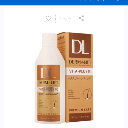
مقایسـه