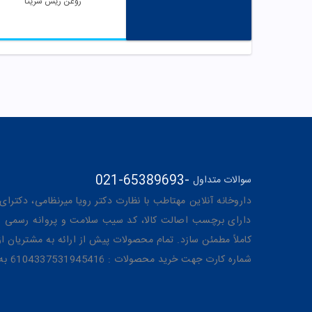
روغن ریش سریتا
021-65389693
-
سوالات متداول
داروخانه آنلاین مهتاطب با نظارت دکتر رویا میرنظامی، دکترای حرفه‌ای دار
دارای برچسب اصالت کالا، کد سیب سلامت و پروانه رسمی از 
کاملاً مطمئن سازد. تمام محصولات پیش از ارائه به مشتریان 
شماره کارت جهت خرید محصولات : 6104337531945416 به نام رویا میرنظامی