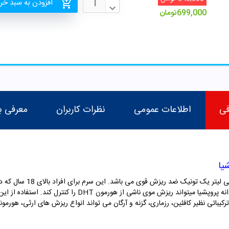
افزودن به سبد خر
699,000
تومان
فی
اطلاعات عمومی
نظرات کاربران
معرفی ب
یا
تونیک رویش مجدد مردانه پروپ
ه پروپشیا
باتی نظیر کافئین، رزماری، گزنه و آرگان می تواند انواع ریزش های ارثی، هورمونی،