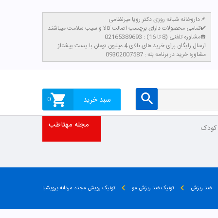
داروخانه شبانه روزی دکتر رویا میرنظامی📌
تمامی محصولات دارای برچسب اصالت کالا و سیب سلامت میباشند✔️
مشاوره تلفنی (8 تا 16) : 02165389693☎️
​ارسال رایگان برای خرید های بالای 4 میلیون تومان با پست پیشتاز
مشاوره خرید در برنامه بله : 09302007587
سبد خرید
0
مجله مهتاطب
 کودک
ضد ریزش
تونیک ضد ریزش مو
تونیک رویش مجدد مردانه پروپشیا