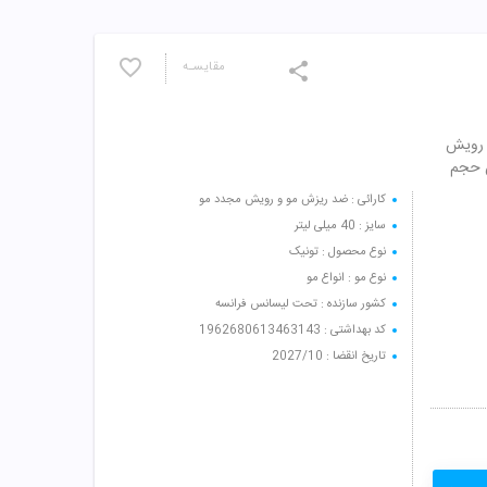
مقایسـه
 رویش
 کاهش سطوح DHT، افزایش حجم
کارائی : ضد ریزش مو و رویش مجدد مو
سایز : 40 میلی لیتر
نوع محصول : تونیک
نوع مو : انواع مو
کشور سازنده : تحت لیسانس فرانسه
کد بهداشتی : 1962680613463143
تاریخ انقضا : 2027/10