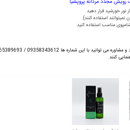
 رویش مجدد مردانه پروپشیا
نور خورشید قرار دهید.
انید با این شماره ها 09358343612 / 02165389693
نمایی کنند.