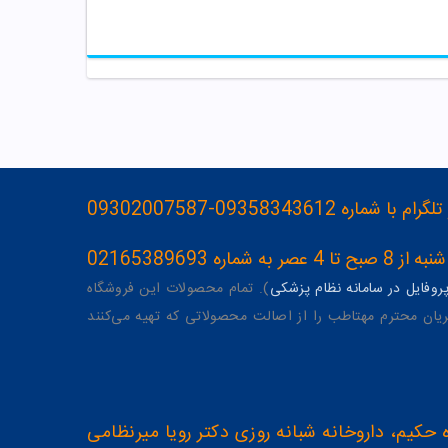
093583436-09302007587
ه 02165389693
وفایل در سامانه نظام پزشکی
). تمام محصولات این فروشگاه
یان محترم مهتاطب را از اصالت محصولاتی که تهیه می‌کنند
 حکیم، داروخانه شبانه روزی دکتر رویا میرنظامی