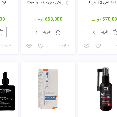
 گیاهی T2 سریتا
ژل ریزش موی سکه ای سریتا
توني
570,0
تومان
653,000
تومان
00
خرید
خرید
مقایسـه
مقایسـه