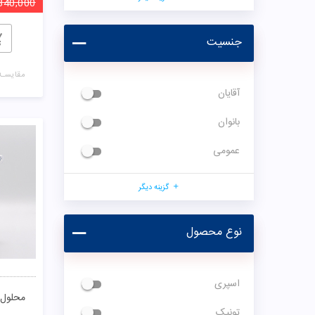
840,000
جنسیت
مقایسـه
آقایان
بانوان
عمومی
گزینه دیگر
نوع محصول
اسپری
محلول 
تونیک