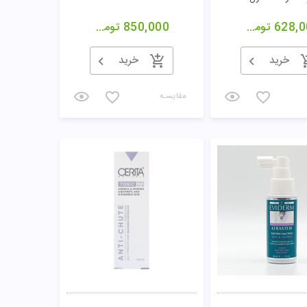
628,0
تومان
850,000
تومان
خرید
خرید
مقایسـه