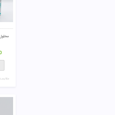
محلول ما
0
مقایسـه