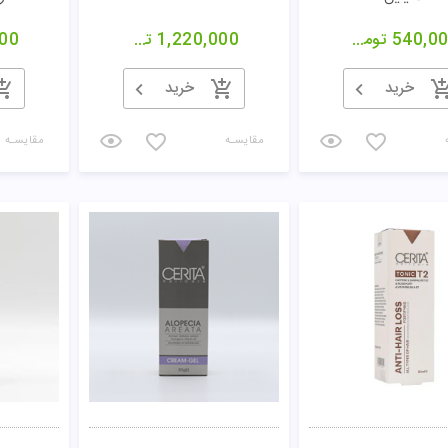
540,0
تومان
1,220,000
تومان
00
خرید
خرید
مقایسـه
مقایسـه