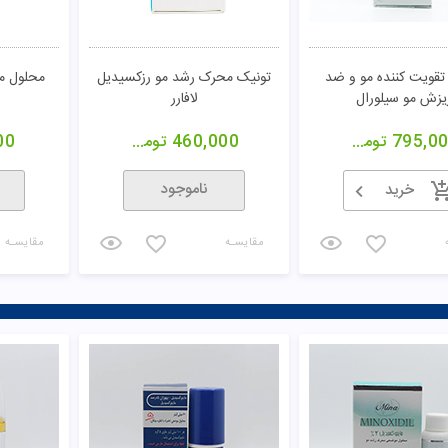
تقویت کننده مو و ضد
تونیک محرک رشد مو رزکسیدیل
یزش مو سیلورال
لافارر
795,0
تومان
460,000
تومان
00
ناموجود
خرید
مقایسـه
مقایسـه