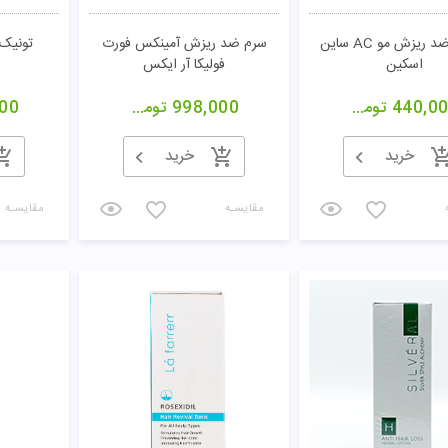
تونیک ضد ریزش مو AC ساین
سرم ضد ریزش آمینکس فورت
تونیک 
اسکین
فولیکا آر ایکس
440,0
تومان
998,000
تومان
00
خرید
خرید
مقایسـه
مقایسـه