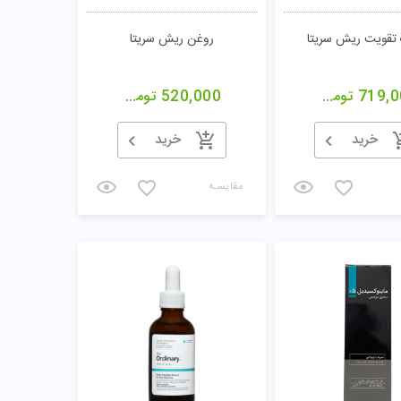
تقویت ریش سریتا
روغن ریش سریتا
719,0
تومان
520,000
تومان
خرید
خرید
مقایسـه