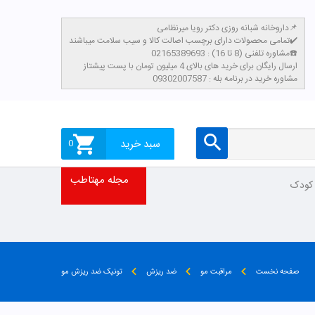
داروخانه شبانه روزی دکتر رویا میرنظامی📌
تمامی محصولات دارای برچسب اصالت کالا و سیب سلامت میباشند✔️
مشاوره تلفنی (8 تا 16) : 02165389693☎️
​ارسال رایگان برای خرید های بالای 4 میلیون تومان با پست پیشتاز
مشاوره خرید در برنامه بله : 09302007587
سبد خرید
0
مجله مهتاطب
 کودک
صفحه نخست
مراقبت مو
ضد ریزش
تونیک ضد ریزش مو