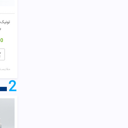
تونیک 
ر
00
مقایسـه
2