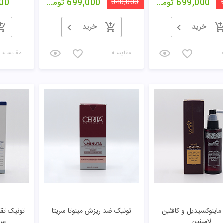
699,000
تومان
840,000
699,000
تومان
00
خرید
خرید
مقایسـه
مقایسـه
ماینوکسیدیل و کافئین
تونیک ضد ریزش مینوتا سریتا
تونیک تقو
لامینین
مر