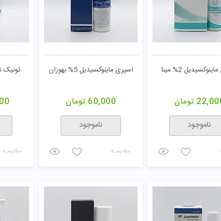
ینوکسیدیل 2% مینا
اسپری ماینوکسیدیل 5% بهوزان
تونیک ت
22,00
تومان
60,000
تومان
00
ناموجود
ناموجود
مقایسـه
مقایسـه