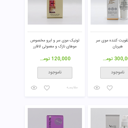
قویت کننده موی سر
تونیک موی سر و ابرو مخصوص
هیربان
موهای نازک و معمولی لافارر
300,0
تومان
120,000
تومان
ناموجود
ناموجود
مقایسـه