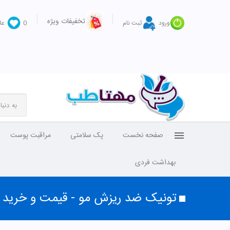
تخفیفات ویژه
ورود
ثبت نام
0
عل
صفحه نخست
پک سلامتی
مراقبت پوست
بهداشت فردی
تونیک ضد ریزش مو - قیمت و خرید ا