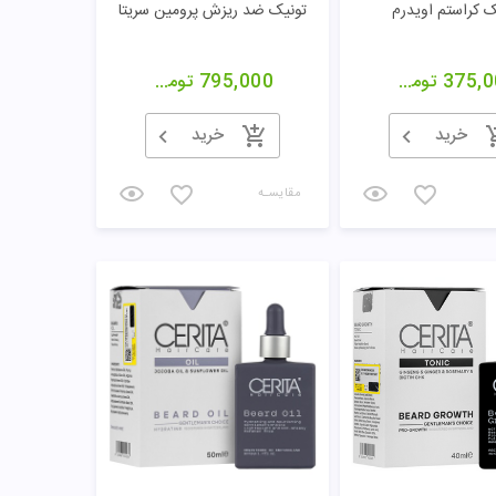
ک کراستم اویدرم
تونيک ضد ریزش پرومین سریتا
375,0
تومان
795,000
تومان
خرید
خرید
مقایسـه