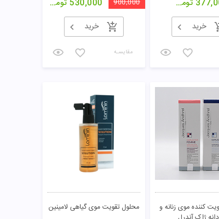
377,0
تومان
900,000
530,000
تومان
خرید
خرید
مقایسـه
یت کننده موی زنانه و
محلول تقویت موی گیاهی لامینین
دانه ژاک آندرل