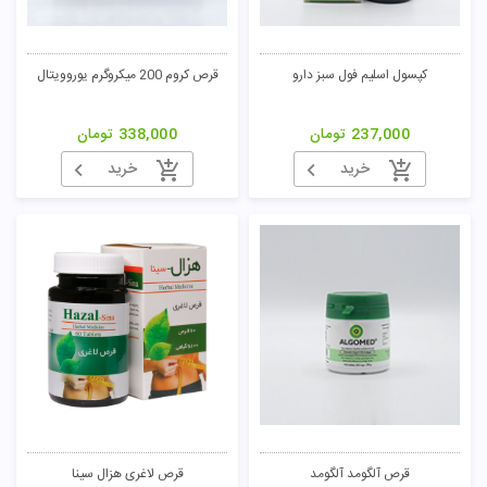
کپسول اسلیم فول سبز دارو
قرص کروم 200 میکروگرم یوروویتال
237,000
تومان
338,000
تومان
خرید
خرید
قرص آلگومد آلگومد
قرص لاغری هزال سینا