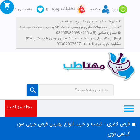
تخفیفات ویژه
ورود
ثبت نام
0
علاقه مندی ها
0
داروخانه شبانه روزی دکتر رویا میرنظامی📌
تمامی محصولات دارای برچسب اصالت کالا و سیب سلامت میباشند✔️
مشاوره تلفنی (8 تا 16) : 02165389693☎️
​ارسال رایگان برای خرید های بالای 4 میلیون تومان با پست پیشتاز
مشاوره خرید در برنامه بله : 09302007587
مجله مهتاطب
قرص لاغری - قیمت و خرید انواع بهترین قرص چربی سوز
گیاهی قوی