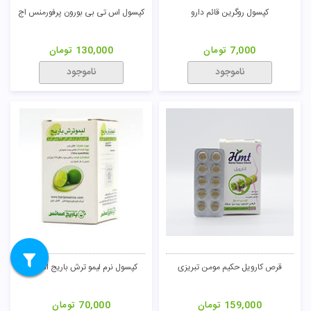
کپسول روگرین قائم دارو
کپسول اس تی بی بورون پرفورمنس اج
7,000
تومان
130,000
تومان
ناموجود
ناموجود
قرص کارویل حکیم مومن تبریزی
کپسول نرم لیمو ترش باریج اسانس
159,000
تومان
70,000
تومان