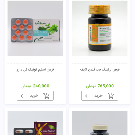
قرص برنینگ فت گلدن لایف
قرص اسلیم کوئیک گل دارو
765,000
تومان
240,000
تومان
خرید
خرید