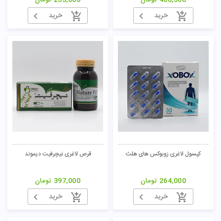
466,500
تومان
233,000
تومان
خرید
خرید
کپسول لاغری زوبوکس های هلث
قرص لاغری نیچرفیت دیموند
264,000
تومان
397,000
تومان
خرید
خرید