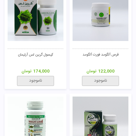
قرص آلگومد فورت آلگومد
کپسول گرین لس آرتیمان
122,000
تومان
174,000
تومان
ناموجود
ناموجود