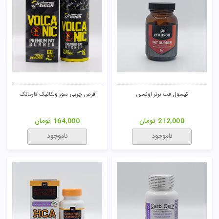
کپسول فت برنر اونسن
قرص چربی سوز ولکانیک فارماتک
212,000
تومان
164,000
تومان
ناموجود
ناموجود