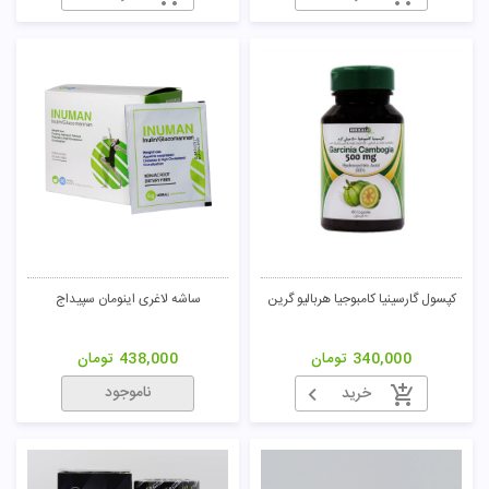
کپسول گارسینیا کامبوجیا هربالیو گرین
ساشه لاغری اینومان سپیداج
340,000
تومان
438,000
تومان
ناموجود
خرید