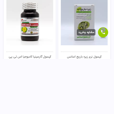
مشاوه وخرید
کپسول نرم زیره باریج اسانس
کپسول گارسینیا کامبوجیا اس تی پی
فارما
70,000
تومان
44,000
تومان
ناموجود
ناموجود
3