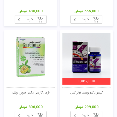
565,000
تومان
480,000
تومان
خرید
خرید
تومان
1,062,000
کپسول کتوبوست نوتراکس
قرص گارسی مکس نیچرز اونلی
299,000
تومان
306,000
تومان
خرید
خرید