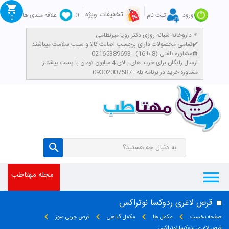
تخفیفات ویژه
ورود
ثبت نام
0
علاقه مندی ها
0
داروخانه شبانه روزی دکتر رویا میرنظامی📌
تمامی محصولات دارای برچسب اصالت کالا و سیب سلامت میباشند✔️
مشاوره تلفنی (8 تا 16) : 02165389693☎️
​ارسال رایگان برای خرید های بالای 4 میلیون تومان با پست پیشتاز
مشاوره خرید در برنامه بله : 09302007587
مجله مهتاطب
قرص لاغری ردوکسا نوتراکس
صفحه نخست
مکمل ها
مکمل گیاهی
قرص چربی سوز
قرص لاغری ردوکسا نوتراکس