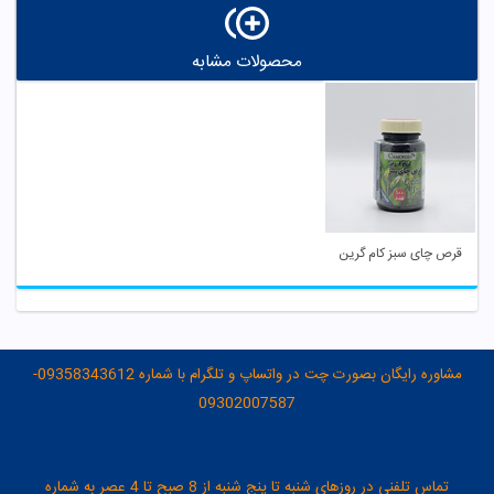
محصولات مشابه
قرص چای سبز کام گرین
مشاوره رایگان بصورت چت در واتساپ و تلگرام با شماره 09358343612-
09302007587
تماس تلفنی در روزهای شنبه تا پنج شنبه از 8 صبح تا 4 عصر به شماره