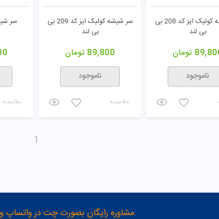
سر شیشه کولیک ایز کد 208 بی
سر شیشه کولیک ایز کد 209 بی
سر شیش
بی لند
بی لند
89,80
تومان
89,800
تومان
00
ناموجود
ناموجود
مقایسـه
مقایسـه
1
مشاوره رایگان بصورت چت در واتساپ و تلگرام با شماره 12