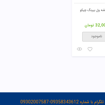
ه ول بیینگ چیکو
32,0
تومان
ناموجود
093583436-09302007587