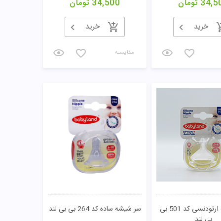
34,5
تومان
34,500
تومان
خرید
خرید
مقایسـه
سر شیشه ارتودنسی کد 501 بی
سر شیشه ساده کد 264 بی بی لند
بی لند