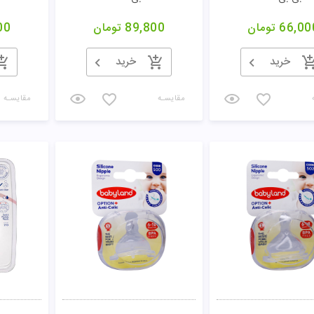
66,00
تومان
89,800
تومان
00
خرید
خرید
مقایسـه
مقایسـه