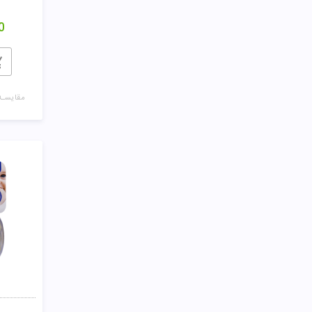
0
مقایسـه