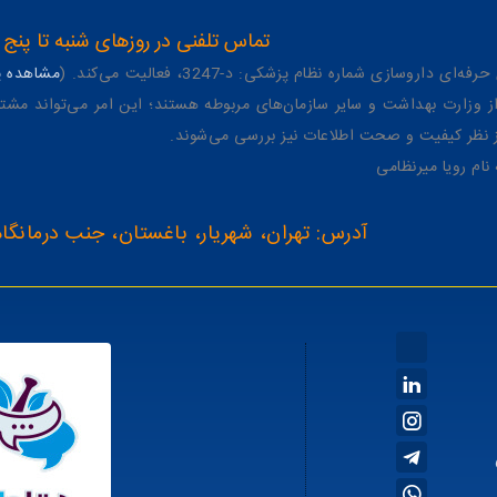
تماس تلفنی در روزهای شنبه تا پنج شنبه از 8 صبح تا 4 عصر به شمار
وسازی شماره نظام پزشکی: د-3247، فعالیت می‌کند. (
مشاهده پر
وزارت بهداشت و سایر سازمان‌های مربوطه هستند؛ این امر می‌تواند مشتر
از نظر کیفیت و صحت اطلاعات نیز بررسی می‌شوند.
آدرس: تهران، شهریار، باغستان، جنب درمانگاه