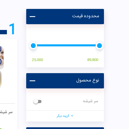
محدوده قیمت
1
25,000
89,800
نوع محصول
سر شیشه
گزینه دیگر