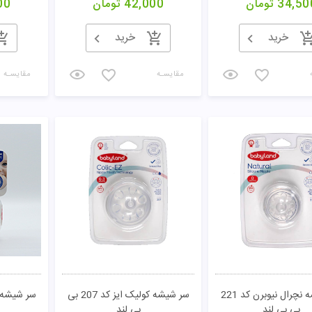
34,50
تومان
42,000
تومان
00
خرید
خرید
مقایسـه
مقایسـه
سر شیشه نچرال نیوبرن کد 221
سر شیشه کولیک ایز کد 207 بی
بی بی لند
بی لند