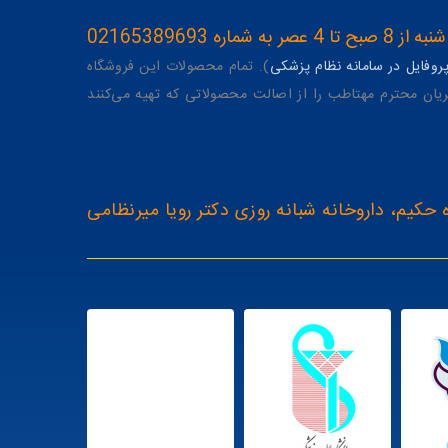
ه 02165389693
وفایل در سامانه نظام پزشکی
). تمام محصولات این فروشگاه
یان محترم مهتاطب را از اصالت محصولاتی که تهیه می‌کنند
 حکیم، داروخانه شبانه روزی دکتر رویا میرنظامی