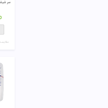
0
مقایسـه