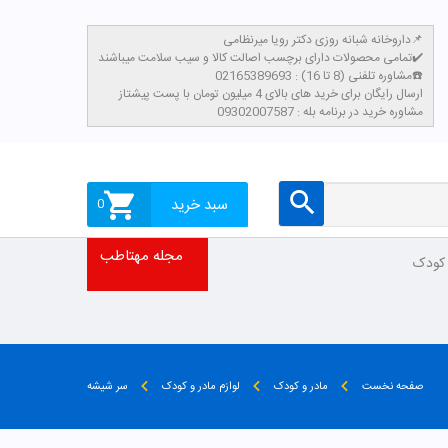
داروخانه شبانه روزی دکتر رویا میرنظامی📌
تمامی محصولات دارای برچسب اصالت کالا و سیب سلامت میباشند✔️
مشاوره تلفنی (8 تا 16) : 02165389693☎️
​ارسال رایگان برای خرید های بالای 4 میلیون تومان با پست پیشتاز
مشاوره خرید در برنامه بله : 09302007587
سبد خرید
0
مجله مهتاطب
 کودک
صفحه نخست
مادر و کودک
لوازم مادر و کودک
سر شیشه