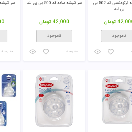
سر شیشه ارتودنسی کد 502 بی
سر شیشه ساده کد 500 بی بی لند
بی لند
42,00
تومان
42,000
تومان
00
ناموجود
ناموجود
مقایسـه
مقایسـه