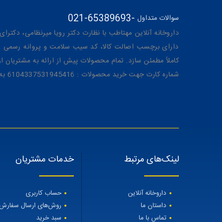
021-65389693
-
سوالات متداول
داروخانه آنلاین مهتاطب با نظارت دکتر رویا میرنظامی، دکترای حرفه‌ای دار
دارای برچسب اصالت کالا، کد سیب سلامت و پروانه رسمی از 
کاملاً مطمئن سازد. تمام محصولات پیش از ارائه به مشتریان 
شماره کارت جهت خرید محصولات : 6104337531945416 به نام رویا میرنظامی
لینک‌های مرتبط
خدمات مشتریان
داروخانه آنلاین
حساب کاربری
داستان ما
روش‌های ارسال سفارش
تماس با ما
سبد خرید