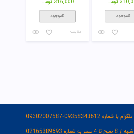
310,0
تومان
316,000
تومان
ناموجود
ناموجود
مقایسـه
093583436-09302007587
ه 02165389693