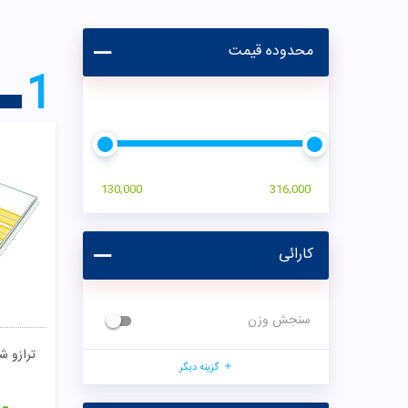
محدوده قیمت
1
130,000
316,000
کارائی
سنجش وزن
ترازو ش
گزینه دیگر