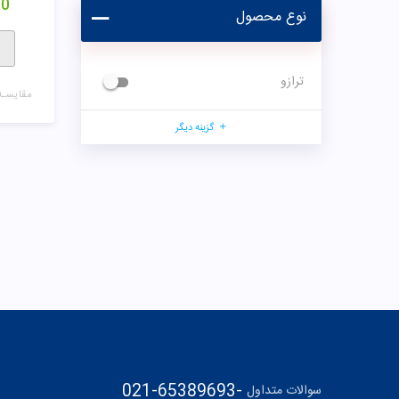
00
نوع محصول
ترازو
مقایسـه
گزینه دیگر
021-65389693
-
سوالات متداول