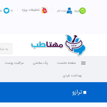
تخفیفات ویژه
ورود
ثبت نام
0
عل
صفحه نخست
پک سلامتی
مراقبت پوست
بهداشت فردی
ترازو