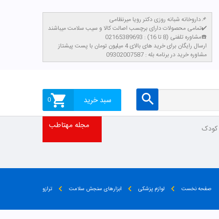
داروخانه شبانه روزی دکتر رویا میرنظامی📌
تمامی محصولات دارای برچسب اصالت کالا و سیب سلامت میباشند✔️
مشاوره تلفنی (8 تا 16) : 02165389693☎️
​ارسال رایگان برای خرید های بالای 4 میلیون تومان با پست پیشتاز
مشاوره خرید در برنامه بله : 09302007587
سبد خرید
0
مجله مهتاطب
 کودک
صفحه نخست
لوازم پزشکی
ابزارهای سنجش سلامت
ترازو