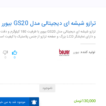
ترازو شیشه ای دیجیتالی مدل GS20 بیورر
و دارای نمايشگر LCD بزرگ و صفحه ترازو از جنس پلاستيک با کيفيت است.
تولید کننده:
بیورر
0
0
ناموجود
130,000
تومان
موجود شد به من خبر