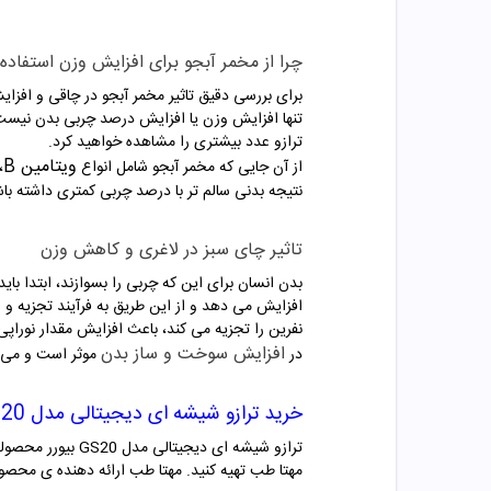
چرا از مخمر آبجو برای افزایش وزن استفاد
برای بررسی دقیق تاثیر مخمر آبجو در چاقی و افزای
تنها افزایش وزن یا افزایش درصد چربی بدن نیست،
ترازو عدد بیشتری را مشاهده خواهید کرد.
ویتامین B
از آن جایی که مخمر آبجو شامل انواع
،
نتیجه بدنی سالم تر با درصد چربی کمتری داشته باش
تاثیر چای سبز در لاغری و کاهش وزن
بدن انسان برای این که چربی را بسوازند، ابتدا با
نفرین را تجزیه می کند، باعث افزایش مقدار نوراپی
افزایش سوخت و ساز بدن
در
موثر است و می تواند با EGCG هم اف
خرید ترازو شیشه ای دیجیتالی مدل GS20 بیورر
ترازو شیشه ای د
مهتا طب تهیه کنید. مهتا طب ارائه دهنده ی محصول