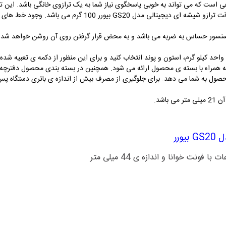
یجیتالی مدل GS20 بیورر دستگاهی است که می تواند به خوبی پاسخگوی نیاز شما به یک ترازوی خانگی 
قابلیت اندازه گیری وزن تا 180 کیلو گرم را دارد. دقت ترازو شیشه ا
یجیتالی مدل GS20 بیورر دارای سنسور حساس به ضربه می باشد و به محض قرار گرفتن روی آن روشن خ
احد کیلو گرم، استون و پوند انتخاب کنید و برای این منظور از دکمه ی تعبیه شده 
باتری 3 ولتی کار می کند که همراه با بسته ی محصول ارائه می شود. همچنین در بسته بندی محصول
ورر
ت خوانا و اندازه ی 44 میلی متر