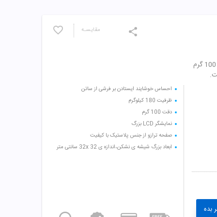
مقایسـه
ترازو شيشه ای ديجيتالی مدل GS20 بيوور با ظرفيت 180 کيلوگرم و دقت 100 گرم
احساس خوشایند ایستادن بر فرشی از ساتن
ظرفیت 180 کیلوگرم
دقت 100 گرم
نمایشگر LCD بزرگ
صفحه ترازو از جنس پلاستیک با کیفیت
ابعاد بزرگ شیشه ی نشکن،اندازه ی 32x 32 سانتی متر
 بده