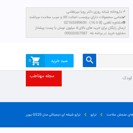
داروخانه شبانه روزی دکتر رویا میرنظامی📌
تمامی محصولات دارای برچسب اصالت کالا و سیب سلامت میباشند✔️
مشاوره تلفنی (8 تا 16) : 02165389693☎️
​ارسال رایگان برای خرید های بالای 4 میلیون تومان با پست پیشتاز
مشاوره خرید در برنامه بله : 09302007587
سبد خرید
0
مجله مهتاطب
 کودک
رهای سنجش سلامت
ترازو
ترازو شیشه ای دیجیتالی مدل GS20 بیورر