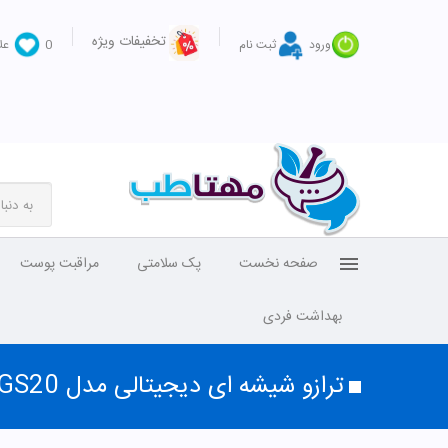
تخفیفات ویژه
ورود
ثبت نام
0
عل
صفحه نخست
پک سلامتی
مراقبت پوست
بهداشت فردی
ترازو شیشه ای دیجیتالی مدل GS20 بیورر