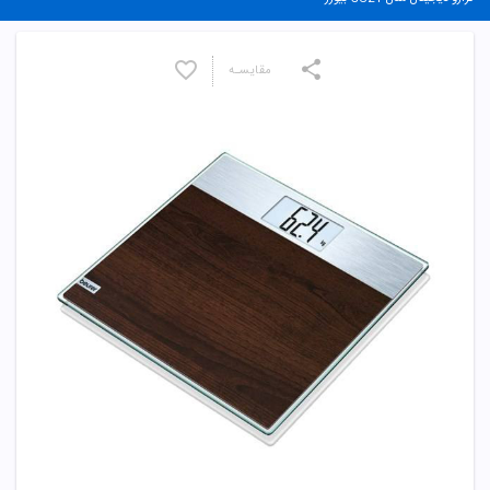
مقایسـه