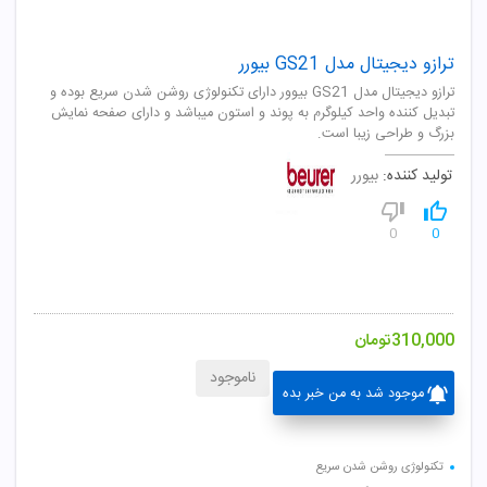
ترازو دیجیتال مدل GS21 بیورر
ترازو ديجيتال مدل GS21 بيوور دارای تکنولوژی روشن شدن سريع بوده و
تبديل کننده واحد کيلوگرم به پوند و استون ميباشد و دارای صفحه نمايش
بزرگ و طراحی زيبا است.
تولید کننده:
بیورر
0
0
310,000
تومان
ناموجود
موجود شد به من خبر بده
تکنولوژی روشن شدن سریع