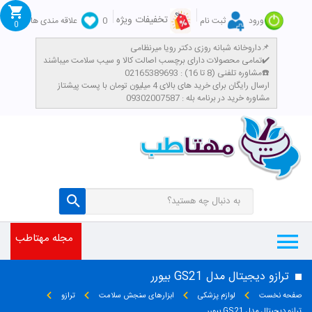
تخفیفات ویژه
ورود
ثبت نام
0
علاقه مندی ها
0
داروخانه شبانه روزی دکتر رویا میرنظامی📌
تمامی محصولات دارای برچسب اصالت کالا و سیب سلامت میباشند✔️
مشاوره تلفنی (8 تا 16) : 02165389693☎️
​ارسال رایگان برای خرید های بالای 4 میلیون تومان با پست پیشتاز
مشاوره خرید در برنامه بله : 09302007587
مجله مهتاطب
ترازو دیجیتال مدل GS21 بیورر
صفحه نخست
لوازم پزشکی
ابزارهای سنجش سلامت
ترازو
ترازو دیجیتال مدل GS21 بیورر