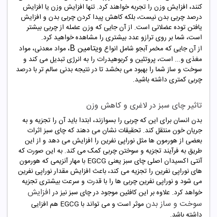
کنند، افزایش وزن را تجربه خواهند کرد. تنها افزایش وزن یا افزایش
درصد چربی بدن نیست، بلکه کاهش پیدا کردن چربی بدن و افزایش
یافتن توده عضلانی است. از آن جایی که وزن عضله از چربی بیشتر
است، شما بر روی ترازو عدد بیشتری را مشاهده خواهید کرد.
ویتامین B
از آن جایی که مخمر آبجو شامل انواع
، مواد معدنی، مواد
مغذی و... است، پروتئین و کربوهیدرات را به انرژی تبدیل می کند و
سوخت و ساز شما را بهبود می بخشد تا در نتیجه بدنی سالم تر با درصد
چربی کمتری داشته باشید.
تاثیر چای سبز در لاغری و کاهش وزن
بدن انسان برای این که چربی را بسوازند، ابتدا باید آن را تجزیه و به
جریان خون منتقل کند. تحقیقات نشان می دهند که چای سبز اثرات
بعضی از هورمون ها مثل نوراپی نفرین را افزایش می دهد و از این
طریق به فرآیند تجزیه و سوختن چربی کمک می کند. به این صورت که
آنتی اکسیدان اصلی چای سبز یعنی EGCG با مهار آنزیمی که هورمون
های نوراپی نفرین را تجزیه می کند، باعث افزایش مقدار نوراپی نفرین
می شود و نوراپی نفرین چربی ها را با قدرت و سرعت بیشتری تجزیه
افزایش
خواهد کرد. علاوه بر این کافئین موجود در چای سبز نیز در
سوخت و ساز بدن
موثر است و می تواند با EGCG هم افزایی
داشته باشد.