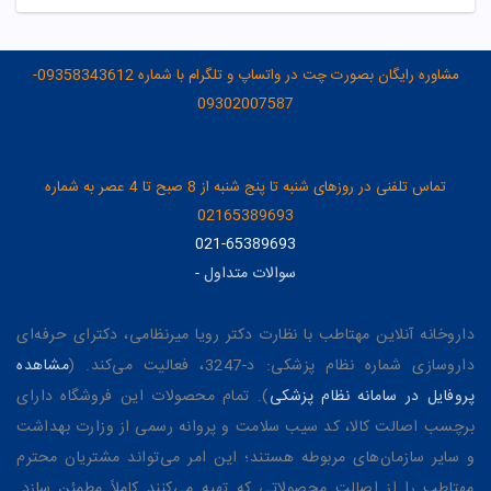
مشاوره رایگان بصورت چت در واتساپ و تلگرام با شماره 09358343612-
09302007587
تماس تلفنی در روزهای شنبه تا پنج شنبه از 8 صبح تا 4 عصر به شماره
02165389693
021-65389693
سوالات متداول
-
داروخانه آنلاین مهتاطب با نظارت دکتر رویا میرنظامی، دکترای حرفه‌ای
داروسازی شماره نظام پزشکی: د-3247، فعالیت می‌کند. (
مشاهده
پروفایل در سامانه نظام پزشکی
). تمام محصولات این فروشگاه دارای
برچسب اصالت کالا، کد سیب سلامت و پروانه رسمی از وزارت بهداشت
و سایر سازمان‌های مربوطه هستند؛ این امر می‌تواند مشتریان محترم
مهتاطب را از اصالت محصولاتی که تهیه می‌کنند کاملاً مطمئن سازد.