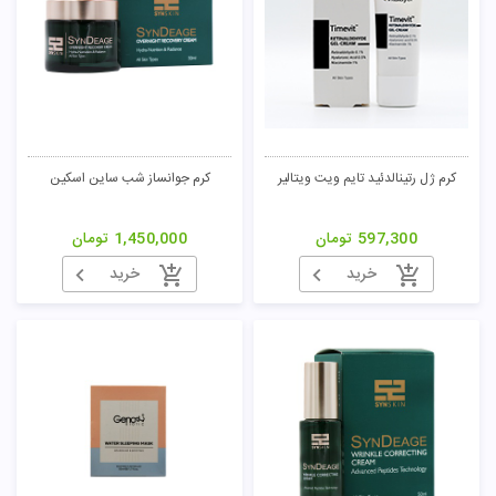
کرم ژل رتینالدئید تایم ویت ویتالیر
کرم جوانساز شب ساین اسکین
597,300
تومان
1,450,000
تومان
خرید
خرید