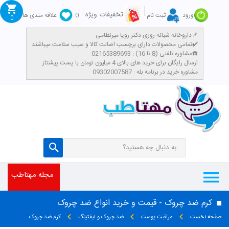
تخفیفات ویژه
ورود
ثبت نام
0
علاقه مندی ها
0
داروخانه شبانه روزی دکتر رویا میرنظامی📌
تمامی محصولات دارای برچسب اصالت کالا و سیب سلامت میباشند✔️
مشاوره تلفنی (8 تا 16) : 02165389693☎️
​ارسال رایگان برای خرید های بالای 4 میلیون تومان با پست پیشتاز
مشاوره خرید در برنامه بله : 09302007587
مجله مهتاطب
کرم ضد چروک - قیمت و خرید انواع ضد چروک
صفحه نخست
مراقبت پوست
ضد چروک و لیفتینگ
کرم ضد چروک