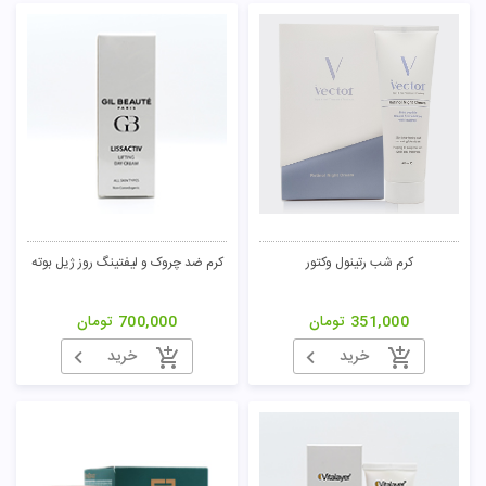
کرم شب رتینول وکتور
کرم ضد چروک و لیفتینگ روز ژیل بوته
351,000
تومان
700,000
تومان
خرید
خرید