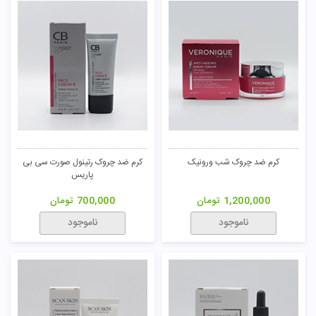
کرم ضد چروک شب ورونیک
کرم ضد چروک رتینول صورت سی بی
پاریس
1,200,000
تومان
700,000
تومان
ناموجود
ناموجود