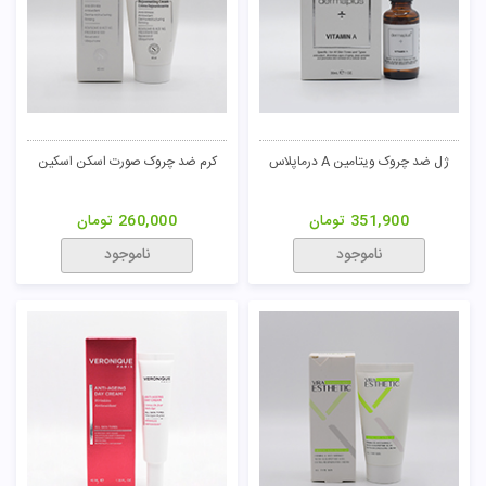
ژل ضد چروک ویتامین A درماپلاس
کرم ضد چروک صورت اسکن اسکین
351,900
تومان
260,000
تومان
ناموجود
ناموجود