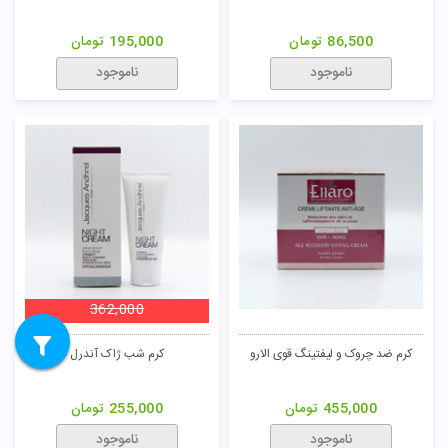
86,500
تومان
195,000
تومان
ناموجود
ناموجود
362,000
کرم ضد چروک و لیفتینگ قوی الارو
کرم شب ژاک آندرل
455,000
تومان
255,000
تومان
ناموجود
ناموجود