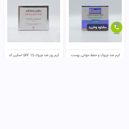
مشاوه وخرید
کرم ضد چروک و حفظ جوانی پوست
کرم روز ضد چروک SPF 15 اسکین کد
الارو
455,000
تومان
2,100,000
تومان
ناموجود
ناموجود
3