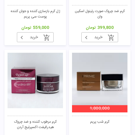
کرم ضد چروک صورت رتینول اسکین
ژل کرم بازسازی کننده و جوان کننده
وان
پوست سی پریم
399,800
تومان
559,000
تومان
خرید
خرید
1,800,000
کرم شب پریم
کرم مرطوب کننده و ضد چروک
هیدرالیفت اکسپرتیج آردن