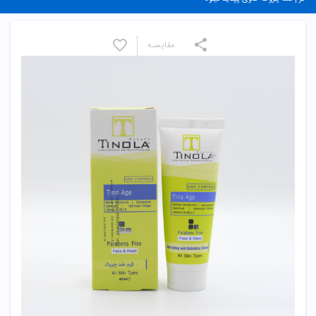
مقایسـه