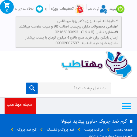
تخفیفات ویژه
ورود
ثبت نام
0
علاقه مندی ها
0
داروخانه شبانه روزی دکتر رویا میرنظامی📌
تمامی محصولات دارای برچسب اصالت کالا و سیب سلامت میباشند✔️
مشاوره تلفنی (8 تا 16) : 02165389693☎️
​ارسال رایگان برای خرید های بالای 4 میلیون تومان با پست پیشتاز
مشاوره خرید در برنامه بله : 09302007587
مجله مهتاطب
کرم ضد چروک حاوی پپتاید تینولا
صفحه نخست
مراقبت پوست
ضد چروک و لیفتینگ
کرم ضد چروک
کرم ضد چروک حاوی پپتاید تینولا