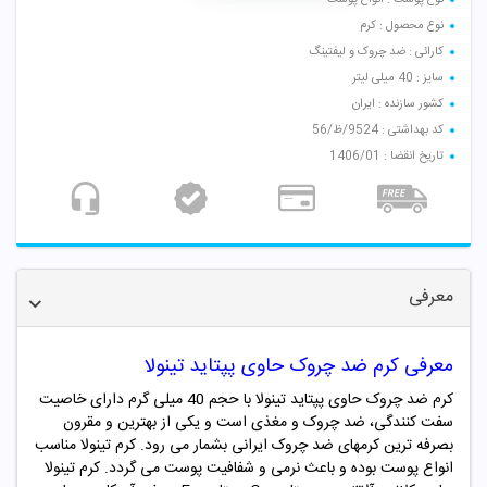
نوع محصول : کرم
کارائی : ضد چروک و لیفتینگ
سایز : 40 میلی لیتر
کشور سازنده : ایران
کد بهداشتی : 9524/ظ/56
تاریخ انقضا : 1406/01
معرفی
معرفی کرم ضد چروک حاوی پپتاید تینولا
کرم ضد چروک حاوی پپتاید تینولا با حجم 40 میلی گرم دارای خاصیت
سفت کنندگی، ضد چروک و مغذی است و یکی از بهترین و مقرون
بصرفه ترین کرمهای ضد چروک ایرانی بشمار می رود. کرم تینولا مناسب
انواع پوست بوده و باعث نرمی و شفافیت پوست می گردد. کرم تینولا