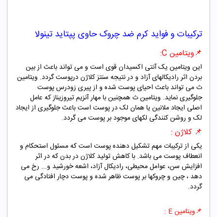
ترکیبات و فواید
کرم ضد چروک حاوی پپتاید تینولا
📌ویتامین C:
این ویتامین یک آنتی اکسیدان قوی است و می تواند باعث از بین
بردن اثر رادیکالهای آزاد و در نتیجه سنتز کلاژن درپوست گردد. ویتامین
ث می تواند باعث احیای پوست شده و از پیری زودرس پوست
جلوگیری نماید. ویتامین ث همچنین با مهار آنزیم تیروزیناز که عامل
اصلی ایجاد ملانین یا همان لک در پوست است باعث جلوگیری از ایجاد
لک و روشن کنندگی لکهای موجود بر پوست می گردد.
📌 کلاژن :
یکی از ترکیبات مهم تشکیل دهنده پوست است که مسئول استحکام و
انعطاف پوست می باشد. با کاهش تولید کلاژن در بدن که در اثر
افزایش سن، عوامل محیطی، رادیکال آزاد، اشعه خورشید و... رخ می
دهد ، چین و چروکها بر پوست ظاهر شده و پوست دچار افتادگی می
گردد.
📌ویتامین E :