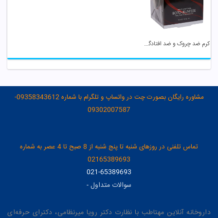
کرم ضد چروک و ضد افتادگی قوی اکسپرتیج آردن
مشاوره رایگان بصورت چت در واتساپ و تلگرام با شماره 09358343612-
09302007587
تماس تلفنی در روزهای شنبه تا پنج شنبه از 8 صبح تا 4 عصر به شماره
02165389693
021-65389693
سوالات متداول
-
داروخانه آنلاین مهتاطب با نظارت دکتر رویا میرنظامی، دکترای حرفه‌ای