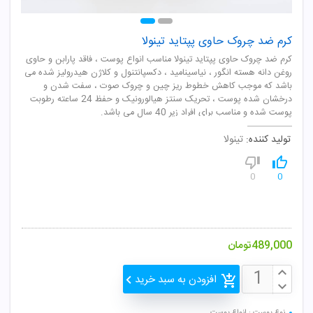
کرم ضد چروک حاوی پپتاید تینولا
کرم ضد چروک حاوی پپتاید تینولا مناسب انواع پوست ، فاقد پارابن و حاوی
روغن دانه هسته انگور ، نیاسینامید ، دکسپانتنول و کلاژن هیدرولیز شده می
باشد که موجب کاهش خطوط ریز چین و چروک صوت ، سفت شدن و
درخشان شده پوست ، تحریک سنتز هیالورونیک و حفظ 24 ساعته رطوبت
پوست شده و مناسب برای افراد زیر 40 سال می باشد.
تولید کننده:
تینولا
0
0
489,000
تومان
افزودن به سبد خرید
نوع پوست : انواع پوست