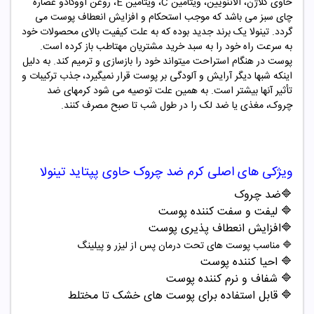
حاوی کلاژن، آلاتنویین، ویتامین C، ویتامین E، روغن آووکادو عصاره
چای سبز می باشد که موجب استحکام و افزایش انعطاف پوست می
گردد. تینولا یک برند جدید بوده که به علت کیفیت بالای محصولات خود
به سرعت راه خود را به سبد خرید مشتریان مهتاطب باز کرده است.
پوست در هنگام استراحت میتواند خود را بازسازی و ترمیم کند. به دلیل
اینکه شبها دیگر آرایش و آلودگی بر پوست قرار نمیگیرد، جذب ترکیبات و
تأثیر آنها بیشتر است. به همین علت توصیه می شود کرمهای ضد
چروک، مغذی یا ضد لک را در طول شب تا صبح مصرف کنند.
ویژکی های اصلی
کرم ضد چروک حاوی پپتاید تینولا
🔷ضد چروک
🔷 لیفت و سفت کننده پوست
🔷افزایش انعطاف پذیری پوست
🔷 مناسب پوست های تحت درمان پس از لیزر و پیلینگ
🔷 احیا کننده پوست
🔷 شفاف و نرم کننده پوست
🔷 قابل استفاده برای پوست های خشک تا مختلط