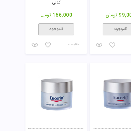
ازی کننده و ضد چروک
کرم ضد چروک بالای 40 سال سینره
0 سسدرما
200,0
تومان
73,000
تومان
ناموجود
ناموجود