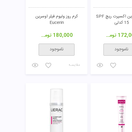
ناموجود
ناموجود
مقایسـه
 کننده صورت سینره
کرم ویتامین A آلسینا