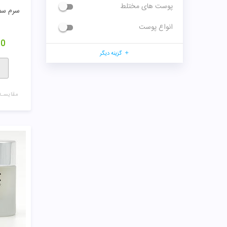
مقایسـه
ژل کر
0