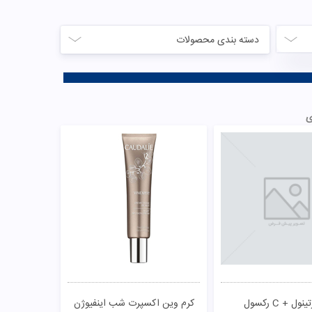
 مخصوص افراد بالای
کرم ضد چروک سینره
 سال سینره
112,0
تومان
67,000
تومان
ناموجود
ناموجود
مقایسـه