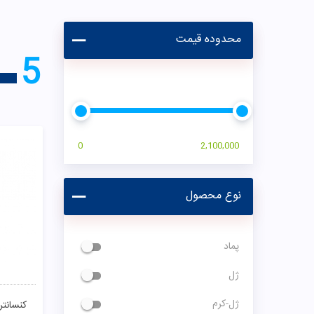
0
2,100,000
نوع محصول
پماد
ژل
ژل-کرم
00
سرم
فلوئید
مقایسـه