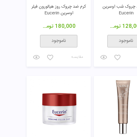
مقایسـه
ضد پیری سرناژ اون
کرم روز ضد پیری سرناژ اون
251,0
تومان
279,000
تومان