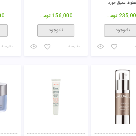
پرکننده چروک سینره
کرم سل اکتیو آلسینا
کرم بازس
رتی سس .5
61,00
تومان
316,000
تومان
00
ناموجود
ناموجود