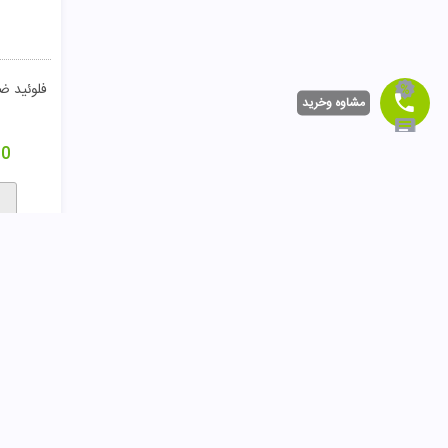
0
مقایسـه
مشاوه وخرید
ک