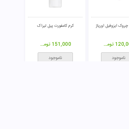
105,0
تومان
115,000
تومان
ناموجود
ناموجود
مقایسـه
ی و ضد چروک آردن
فلوئید روز وین اکسپرت ضد
چروک SPF 15 کدلی