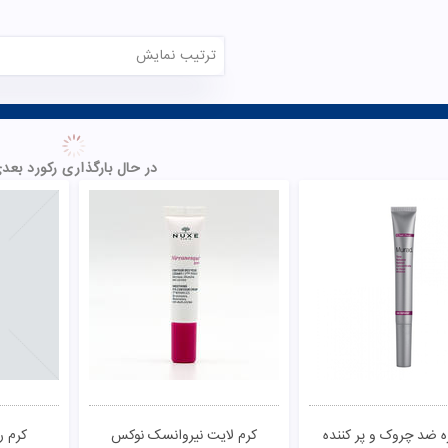
کرم مغذی ای سی گلیکولیک 20
کرم ضد چروک Q10 دکتر ژیلا
کرم مغذی
سسدرما
40
280,0
تومان
212,700
تومان
00
ناموجود
ناموجود
مقایسـه
مقایسـه