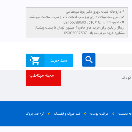
داروخانه شبانه روزی دکتر رویا میرنظامی📌
تمامی محصولات دارای برچسب اصالت کالا و سیب سلامت میباشند✔️
مشاوره تلفنی (8 تا 16) : 02165389693☎️
​ارسال رایگان برای خرید های بالای 4 میلیون تومان با پست پیشتاز
مشاوره خرید در برنامه بله : 09302007587
ه نخست
مراقبت پوست
ضد چروک و لیفتینگ
کرم ضد چروک
دسته بندی محصولات