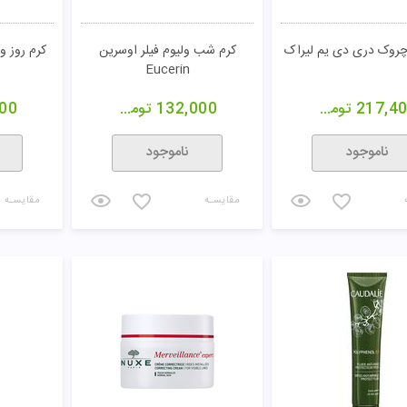
ناموجود
ناموجود
مقایسـه
مقایسـه
در شماره 2 سينره
فلوئید نوکسلنس نوکس
سرم سفت