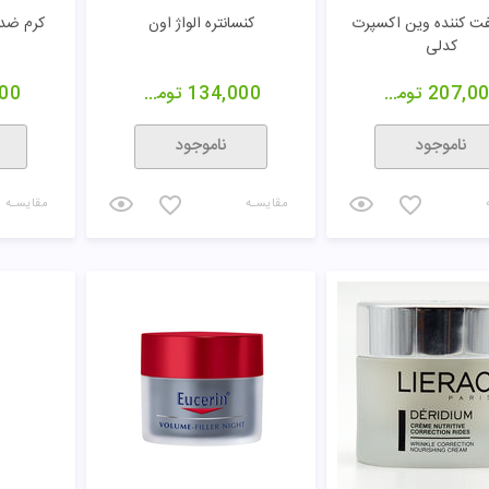
مقایسـه
مقایسـه
م ضد چروک و مغذی
کرم فرمینگ سفت کننده پوست
کرم شب 
درماسیف
سینره
78,10
تومان
70,000
تومان
00