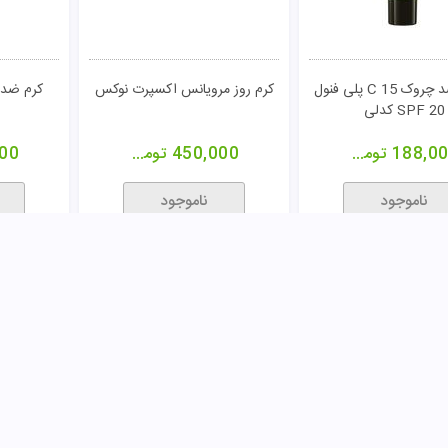
72,00
تومان
271,500
تومان
00
ناموجود
ناموجود
مقایسـه
مقایسـه
رم کلاژن آلسینا
کرم ضد چروک دری دی یم
کرم مغذ
پوستهای خشک لیراک