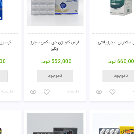
سلادرین نیچرز پلنتی
قرص کارتیژن دی مکس نیچرز
کپسول فلکس
اونلی
660,0
تومان
552,000
تومان
00
ناموجود
ناموجود
مقایسـه
مقایسـه