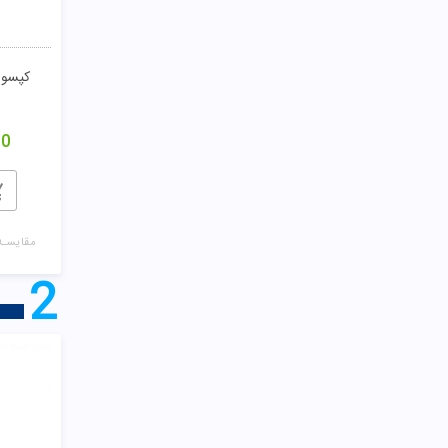
کپسول
00
مقایسـه
2