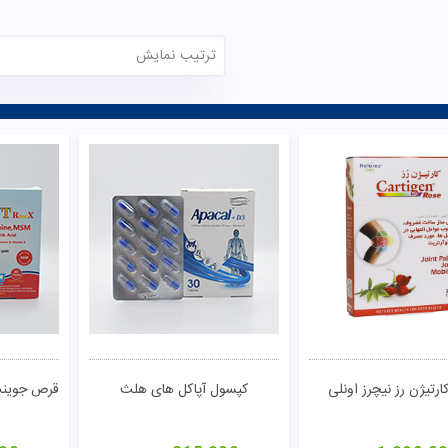
ترتیب نمایش
رتیژن رز نیچرز اونلی
کپسول آپاکل های هلث
قرص جوینت
تومان
مشاهده