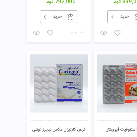
899,0
تومان
792,000
تومان
خرید
خرید
مقایسـه
ستئوفیت آپوویتال
قرص کارتیژن مکس نیچرز اونلی