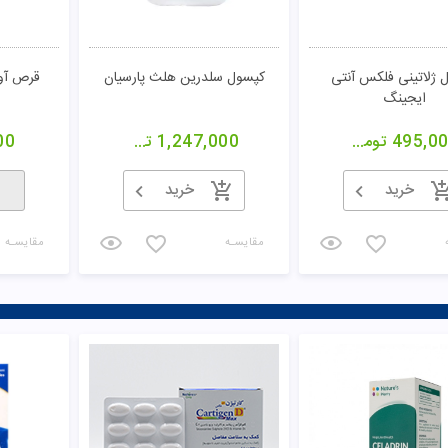
 ژلاتینی فلکس آنتی
کپسول سلدرین هلث پارسیان
قرص آوا
ایجینگ
495,0
تومان
1,247,000
تومان
00
خرید
خرید
مقایسـه
مقایسـه