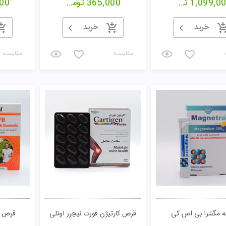
1,099,0
تومان
365,000
تومان
00
خرید
خرید
مقایسـه
مقایسـه
 مگنترا بی اس کی
قرص کارتیژن فورت نیچرز اونلی
قرص ا