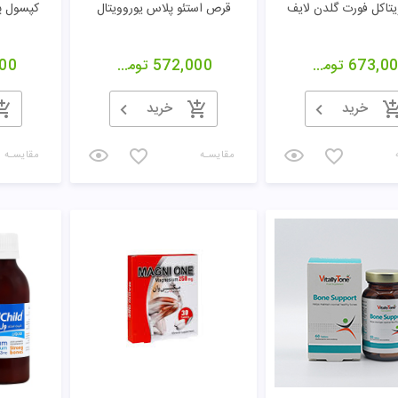
تاکل فورت گلدن لایف
قرص استئو پلاس یوروویتال
کپسول پ
673,0
تومان
572,000
تومان
00
خرید
خرید
مقایسـه
مقایسـه