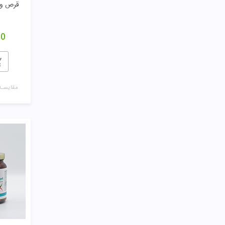
قرص وی
00
مقایسـه