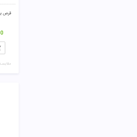
قرص بو
00
مقایسـه