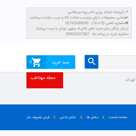
داروخانه شبانه روزی دکتر رویا میرنظامی📌
تمامی محصولات دارای برچسب اصالت کالا و سیب سلامت میباشند✔️
مشاوره تلفنی (8 تا 16) : 02165389693☎️
​ارسال رایگان برای خرید های بالای 4 میلیون تومان با پست پیشتاز
مشاوره خرید در برنامه بله : 09302007587
سبد خرید
0
مجله مهتاطب
 کودک
صفحه نخست
مکمل ها
مکمل غذایی
قرص غضروف ساز