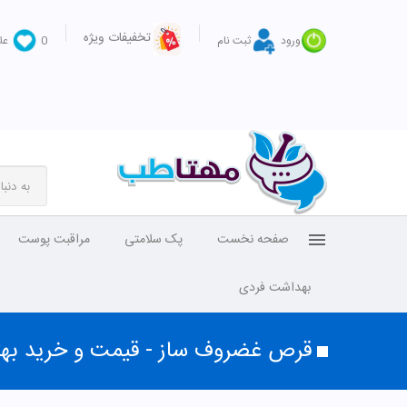
تخفیفات ویژه
ورود
ثبت نام
0
عل
صفحه نخست
پک سلامتی
مراقبت پوست
بهداشت فردی
قرص غضروف ساز - قیمت و خرید به