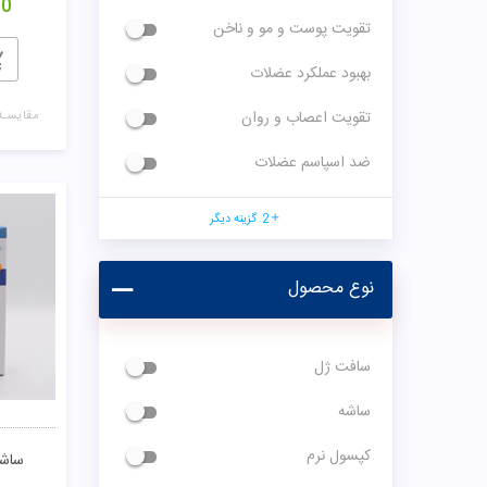
00
تقویت پوست و مو و ناخن
بهبود عملکرد عضلات
تقویت اعصاب و روان
مقایسـه
ضد اسپاسم عضلات
2
گزینه دیگر
نوع محصول
سافت ژل
ساشه
کپسول نرم
ساشه