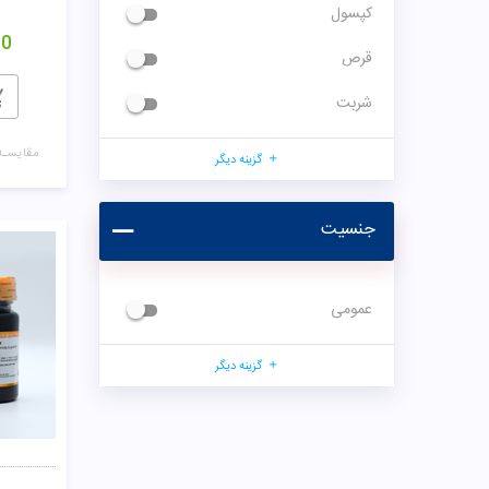
کپسول
00
قرص
شربت
مقایسـه
گزینه دیگر
جنسیت
عمومی
گزینه دیگر