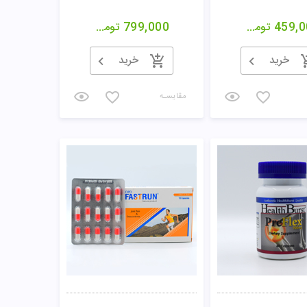
459,0
تومان
799,000
تومان
خرید
خرید
مقایسـه