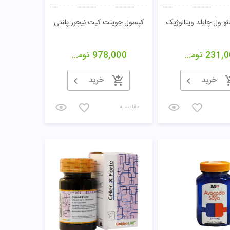
و ول چایلد ویتالوژیک
کپسول جوینت کیت نیچرز پلنتی
231,0
تومان
978,000
تومان
خرید
خرید
مقایسـه