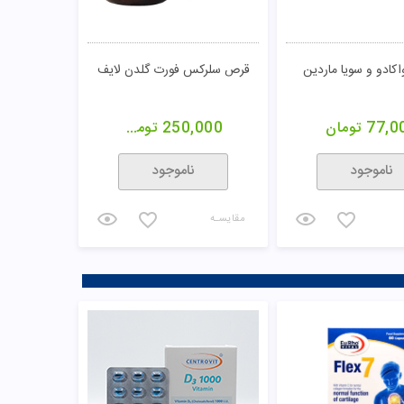
کادو و سویا ماردین
قرص سلرکس فورت گلدن لایف
77,0
تومان
250,000
تومان
ناموجود
ناموجود
مقایسـه