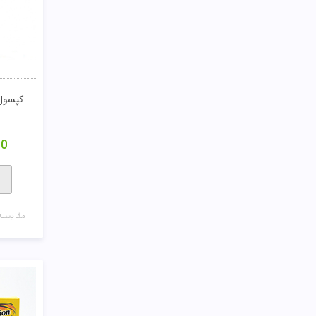
کپسول 
00
مقایسـه