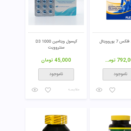
 7 یوروویتال
کپسول ویتامین D3 1000
سنتروویت
792,0
تومان
45,000
تومان
ناموجود
ناموجود
مقایسـه