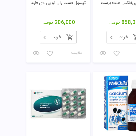
ریفلکس هلث برست
کپسول فست ران او پی دی فارما
858,0
تومان
206,000
تومان
خرید
خرید
مقایسـه