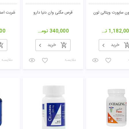
ن ساپورت ویتالی تون
قرص مگنی وان دنیا دارو
شربت استئ
1,182,0
تومان
340,000
تومان
00
خرید
خرید
مقایسـه
مقایسـه