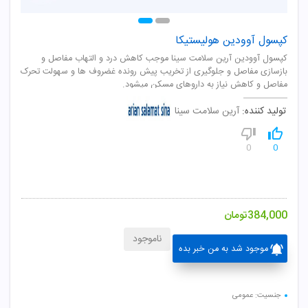
کپسول آوودین هولیستیکا
کپسول آوودين آرين سلامت سينا موجب کاهش درد و التهاب مفاصل و
بازسازی مفاصل و جلوگيری از تخريب پيش رونده غضروف ها و سهولت تحرک
مفاصل و کاهش نياز به داروهای مسکن ميشود.
تولید کننده:
آرین سلامت سینا
0
0
384,000
تومان
ناموجود
موجود شد به من خبر بده
جنسیت: عمومی