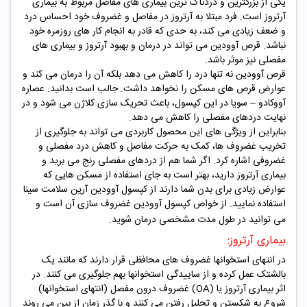
یکی از بزرگترین و دردناک ترین بیماری های مفاصل مربوط به بیماری
آرتروز است. فرد مبتلا به آرتروز در مفاصل و غضروف خود احساس درد
و ضعف زیادی می کند، به حدی که قادر به انجام کار های روزمره خود
نباشد. قرص آوودین می تواند در درمان و بهبود آرتروز و بیماری های
مفصلی نیز موثر باشد.
قرص آوودین نه تنها درد را کاهش می دهد بلکه آن را درمان می کند و
عوارض قرص های مسکن را نخواهد داشت. جالب است بدانید: عصاره
آووکادو – سویا در این کپسول، باعث تحریک سازی کلاژن می شود و در
نهایت دردهای مفصلی را کاهش می دهد.
بنابراین از ویژگی های این محصول کاربردی می تواند به جلوگیری از
تخریب غضروف ها، کمک به حرکت مفاصل و کاهش درد مفصلی و
غضروفی اشاره کرد. اگر شما هم از دردهای مفصلی رنج می برید و
بیماری آرتروز دارید، بهتر است به جای استفاده از مسکن هایی که
عوارض زیادی برای بدن شما دارند از کپسول آوودین آرین سلامت سینا
استفاده نمایید. از خواص کپسول آوودین غضروف سازی آن است و
می توانید در طول مدت مشخصی درمان شوید.
بیماری آرتروز:
در انتهای استخوانها غضروف های محافظی قرار دارند که مانند یک
بالشتک عمل کرده و از ساییدگی استخوانها بهم جلوگیری می کنند. در
اثر بیماری آرتروز یا (OA) غضروف درون مفصل (انتهای استخوانها)
شروع به شکستن و تحلیل رفتن می کنند و با گذر زمان از بین می روند