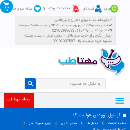
تخفیفات ویژه
ورود
ثبت نام
0
علاقه مندی ها
0
داروخانه شبانه روزی دکتر رویا میرنظامی📌
تمامی محصولات دارای برچسب اصالت کالا و سیب سلامت میباشند✔️
مشاوره تلفنی (8 تا 16) : 02165389693☎️
​ارسال رایگان برای خرید های بالای 4 میلیون تومان با پست پیشتاز
مشاوره خرید در برنامه بله : 09302007587
مجله مهتاطب
کپسول آوودین هولیستیکا
صفحه نخست
مکمل ها
مکمل غذایی
قرص غضروف ساز
کپسول آوودین هولیستیکا