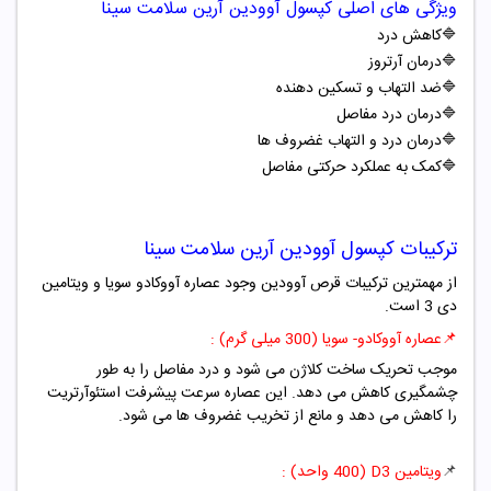
ویژگی های اصلی کپسول آوودین آرین سلامت سینا
🔷
کاهش درد
🔷درمان آرتروز
🔷
ضد التهاب و تسکین دهنده
🔷
درمان درد مفاصل
🔷
درمان درد و التهاب غضروف ها
🔷
کمک به عملکرد حرکتی مفاصل
ترکیبات کپسول آوودین آرین سلامت سینا
از مهمترین ترکیبات قرص آوودین وجود عصاره آووکادو سویا و ویتامین
دی 3 است.
📌
عصاره آووکادو- سویا (300 میلی گرم) :
موجب تحریک ساخت کلاژن می شود و درد مفاصل را به طور
چشمگیری کاهش می دهد. این عصاره سرعت پیشرفت استئوآرتریت
را کاهش می دهد و مانع از تخریب غضروف ها می شود.
📌
ویتامین D3 (400 واحد) :