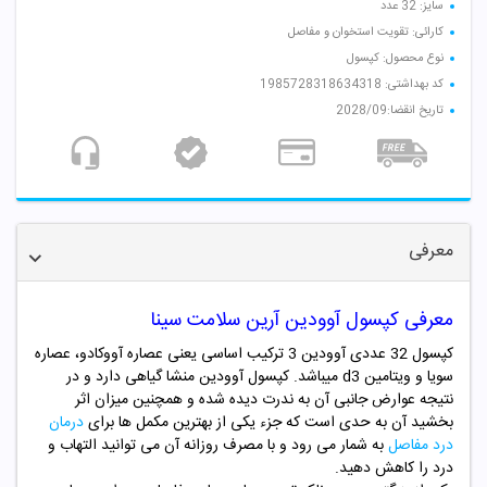
سایز: 32 عدد
کارائی: تقویت استخوان و مفاصل
نوع محصول: کپسول
کد بهداشتی: 1985728318634318
تاریخ انقضا:2028/09
معرفی
معرفی کپسول آوودین آرین سلامت سینا
کپسول 32 عددی آوودین 3 ترکیب اساسی یعنی عصاره آووکادو، عصاره
سویا و ویتامین d3 میباشد. کپسول آوودین منشا گیاهی دارد و در
نتیجه عوارض جانبی آن به ندرت دیده شده و همچنین میزان اثر
بخشید آن به حدی است که جزء یکی از بهترین مکمل ها برای
درمان
درد مفاصل
به شمار می رود و با مصرف روزانه آن می توانید التهاب و
درد را کاهش دهید.