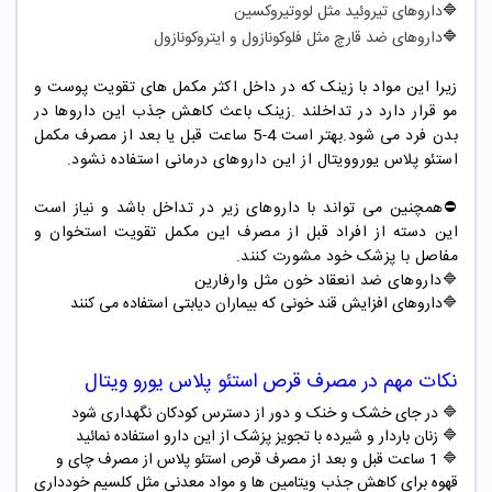
🔷
داروهای تیروئید مثل لووتیروکسین
🔷
داروهای ضد قارچ مثل فلوکونازول و ایتروکونازول
زیرا این مواد با زینک که در داخل اکثر مکمل های تقویت پوست و
مو قرار دارد در تداخلند .زینک باعث کاهش جذب این داروها در
بدن فرد می شود.بهتر است 4-5 ساعت قبل یا بعد از مصرف مکمل
استئو پلاس یوروویتال از این داروهای درمانی استفاده نشود.
⛔️
همچنین می تواند با داروهای زیر در تداخل باشد و نیاز است
این دسته از افراد قبل از مصرف این مکمل تقویت استخوان و
مفاصل با پزشک خود مشورت کنند.
🔷داروهای ضد انعقاد خون مثل وارفارین
🔷داروهای افزایش قند خونی که بیماران دیابتی استفاده می کنند
نکات مهم در مصرف
قرص استئو پلاس یورو ویتال
🔷
در جای خشک و خنک و دور از دسترس کودکان نگهداری شود
🔷
زنان باردار و شیرده با تجویز پزشک از این دارو استفاده نمائید
🔷 1 ساعت قبل و بعد از مصرف قرص استئو پلاس از مصرف چای و
قهوه برای کاهش جذب ویتامین ها و مواد معدنی مثل کلسیم خودداری