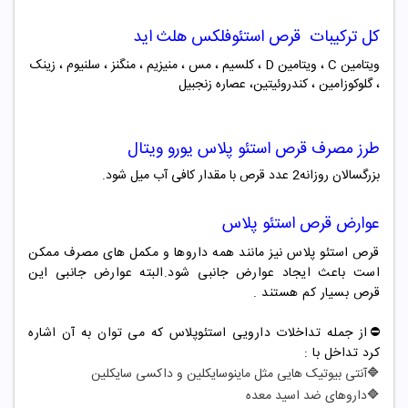
کل ترکیبات قرص استئوفلکس هلث اید
ویتامین C ، ویتامین D ، کلسیم ، مس ، منیزیم ، منگنز ، سلنیوم ، زینک
، گلوکوزامین ، کندروئیتین، عصاره زنجبیل
طرز مصرف
قرص استئو پلاس یورو ویتال
بزرگسالان روزانه2 عدد قرص با مقدار کافی آب میل شود.
عوارض قرص
استئو پلاس
قرص استئو پلاس نیز مانند همه داروها و مکمل های مصرف ممکن
است باعث ایجاد عوارض جانبی شود.البته عوارض جانبی این
قرص بسیار کم هستند .
⛔️از جمله تداخلات دارویی استئوپلاس که می توان به آن اشاره
کرد تداخل با :
🔷
آنتی بیوتیک هایی مثل ماینوسایکلین و داکسی سایکلین
🔷
داروهای ضد اسید معده