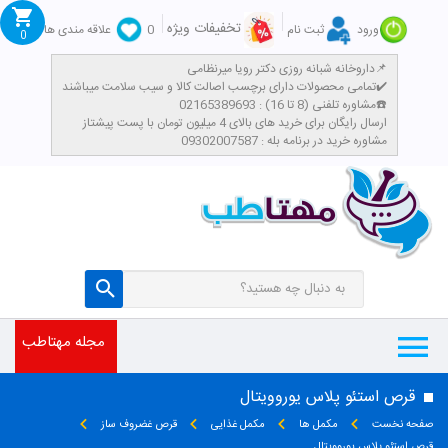
تخفیفات ویژه
ورود
ثبت نام
0
علاقه مندی ها
0
داروخانه شبانه روزی دکتر رویا میرنظامی📌
تمامی محصولات دارای برچسب اصالت کالا و سیب سلامت میباشند✔️
مشاوره تلفنی (8 تا 16) : 02165389693☎️
​ارسال رایگان برای خرید های بالای 4 میلیون تومان با پست پیشتاز
مشاوره خرید در برنامه بله : 09302007587
مجله مهتاطب
قرص استئو پلاس یوروویتال
صفحه نخست
مکمل ها
مکمل غذایی
قرص غضروف ساز
قرص استئو پلاس یوروویتال