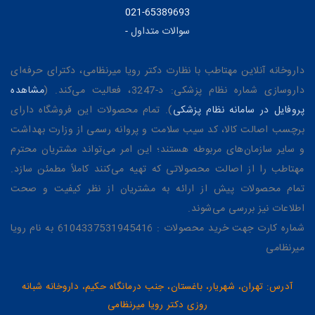
021-65389693
سوالات متداول
-
داروخانه آنلاین مهتاطب با نظارت دکتر رویا میرنظامی، دکترای حرفه‌ای
داروسازی شماره نظام پزشکی: د-3247، فعالیت می‌کند. (
مشاهده
پروفایل در سامانه نظام پزشکی
). تمام محصولات این فروشگاه دارای
برچسب اصالت کالا، کد سیب سلامت و پروانه رسمی از وزارت بهداشت
و سایر سازمان‌های مربوطه هستند؛ این امر می‌تواند مشتریان محترم
مهتاطب را از اصالت محصولاتی که تهیه می‌کنند کاملاً مطمئن سازد.
تمام محصولات پیش از ارائه به مشتریان از نظر کیفیت و صحت
اطلاعات نیز بررسی می‌شوند.
شماره کارت جهت خرید محصولات : 6104337531945416 به نام رویا
میرنظامی
آدرس: تهران، شهریار، باغستان، جنب درمانگاه حکیم، داروخانه شبانه
روزی دکتر رویا میرنظامی